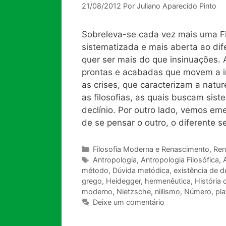
21/08/2012
Por
Juliano Aparecido Pinto
Sobreleva-se cada vez mais uma Fi
sistematizada e mais aberta ao dife
quer ser mais do que insinuações.
prontas e acabadas que movem a in
as crises, que caracterizam a natu
as filosofias, as quais buscam sist
declínio. Por outro lado, vemos emer
de se pensar o outro, o diferente s
Categorias
Filosofia Moderna e Renascimento
,
Ren
Tags
Antropologia
,
Antropologia Filosófica
,
método
,
Dúvida metódica
,
existência de 
grego
,
Heidegger
,
hermenêutica
,
História 
moderno
,
Nietzsche
,
niilismo
,
Número
,
pl
Deixe um comentário