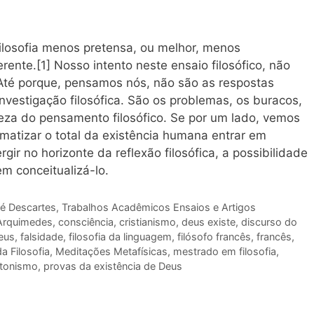
losofia menos pretensa, ou melhor, menos
rente.[1] Nosso intento neste ensaio filosófico, não
 Até porque, pensamos nós, não são as respostas
vestigação filosófica. São os problemas, os buracos,
reza do pensamento filosófico. Se por um lado, vemos
ematizar o total da existência humana entrar em
gir no horizonte da reflexão filosófica, a possibilidade
em conceitualizá-lo.
é Descartes
,
Trabalhos Acadêmicos Ensaios e Artigos
Arquimedes
,
consciência
,
cristianismo
,
deus existe
,
discurso do
deus
,
falsidade
,
filosofia da linguagem
,
filósofo francês
,
francês
,
da Filosofia
,
Meditações Metafísicas
,
mestrado em filosofia
,
atonismo
,
provas da existência de Deus