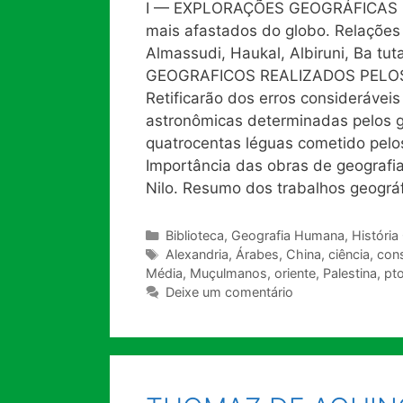
I — EXPLORAÇÕES GEOGRÁFICAS DO
mais afastados do globo. Relações
Almassudi, Haukal, Albiruni, Ba tu
GEOGRAFICOS REALIZADOS PELOS Á
Retificarão dos erros consideráve
astronômicas determinadas pelos gr
quatrocentas léguas cometido pelo
Importância das obras de geografia
Nilo. Resumo dos trabalhos geo
Categorias
Biblioteca
,
Geografia Humana
,
História
Tags
Alexandria
,
Árabes
,
China
,
ciência
,
cons
Média
,
Muçulmanos
,
oriente
,
Palestina
,
pt
Deixe um comentário