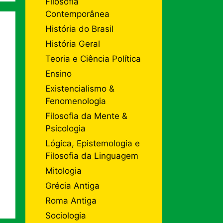
Filosofia
Contemporânea
História do Brasil
História Geral
Teoria e Ciência Política
Ensino
Existencialismo &
Fenomenologia
Filosofia da Mente &
Psicologia
Lógica, Epistemologia e
Filosofia da Linguagem
Mitologia
Grécia Antiga
Roma Antiga
Sociologia