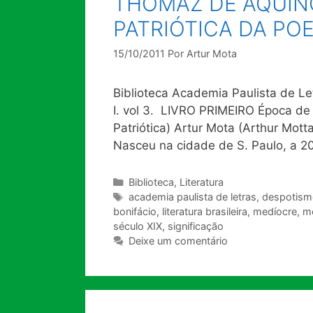
THOMAZ DE AQUINO
PATRIÓTICA DA POE
15/10/2011
Por
Artur Mota
Biblioteca Academia Paulista de Let
I. vol 3. LIVRO PRIMEIRO Época de 
Patriótica) Artur Mota (Arthur M
Nasceu na cidade de S. Paulo, a 2
Categorias
Biblioteca
,
Literatura
Tags
academia paulista de letras
,
despotism
bonifácio
,
literatura brasileira
,
medíocre
,
m
século XIX
,
significação
Deixe um comentário