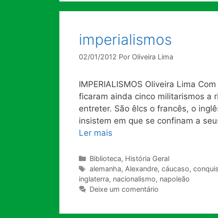
imperialismos
02/01/2012
Por
Oliveira Lima
IMPERIALISMOS Oliveira Lima Com a
ficaram ainda cinco militarismos a
entreter. São êlcs o francês, o ingl
insistem em que se confinam a seu
Ler mais
Categorias
Biblioteca
,
História Geral
Tags
alemanha
,
Alexandre
,
cáucaso
,
conquis
inglaterra
,
nacionalismo
,
napoleão
Deixe um comentário