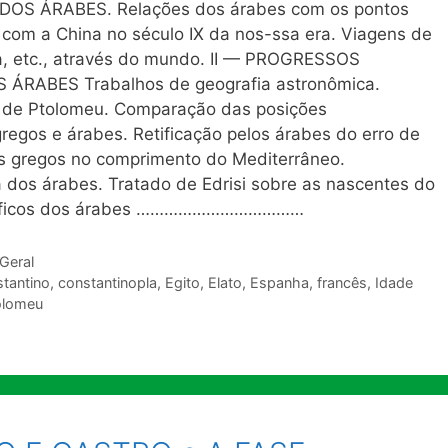
S ÁRABES. Relações dos árabes com os pontos
 com a China no século IX da nos-ssa era. Viagens de
ta, etc., através do mundo. II — PROGRESSOS
RABES Trabalhos de geografia astronômica.
is de Ptolomeu. Comparação das posições
egos e árabes. Retificação pelos árabes do erro de
s gregos no comprimento do Mediterrâneo.
 dos árabes. Tratado de Edrisi sobre as nascentes do
gráficos dos árabes ………………………………
 Geral
tantino
,
constantinopla
,
Egito
,
Elato
,
Espanha
,
francês
,
Idade
olomeu