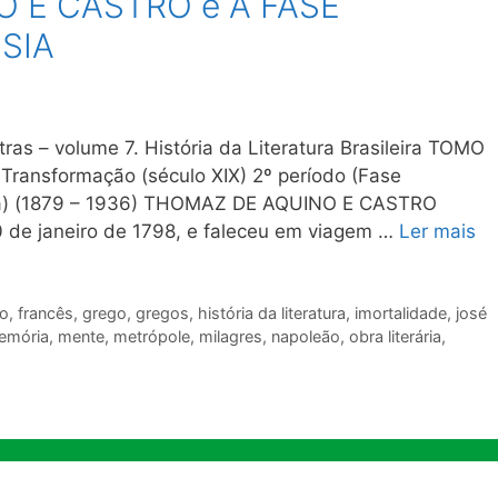
 E CASTRO e A FASE
SIA
ras – volume 7. História da Literatura Brasileira TOMO
Transformação (século XIX) 2º período (Fase
otta) (1879 – 1936) THOMAZ DE AQUINO E CASTRO
0 de janeiro de 1798, e faleceu em viagem …
Ler mais
o
,
francês
,
grego
,
gregos
,
história da literatura
,
imortalidade
,
josé
emória
,
mente
,
metrópole
,
milagres
,
napoleão
,
obra literária
,