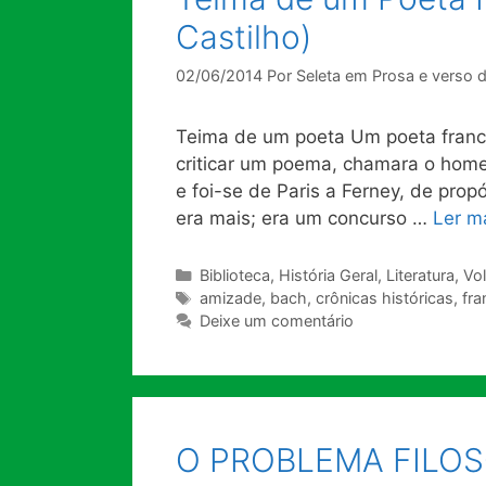
Castilho)
02/06/2014
Por
Seleta em Prosa e verso 
Teima de um poeta Um poeta francês
criticar um poema, chamara o homem
e foi-se de Paris a Ferney, de propó
era mais; era um concurso …
Ler m
Categorias
Biblioteca
,
História Geral
,
Literatura
,
Vol
Tags
amizade
,
bach
,
crônicas históricas
,
fra
Deixe um comentário
O PROBLEMA FILO