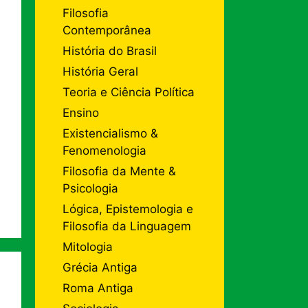
Filosofia
Contemporânea
História do Brasil
História Geral
Teoria e Ciência Política
Ensino
Existencialismo &
Fenomenologia
Filosofia da Mente &
Psicologia
Lógica, Epistemologia e
Filosofia da Linguagem
Mitologia
Grécia Antiga
Roma Antiga