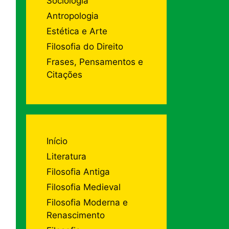
Sociologia
Antropologia
Estética e Arte
Filosofia do Direito
Frases, Pensamentos e
Citações
Início
Literatura
Filosofia Antiga
Filosofia Medieval
Filosofia Moderna e
Renascimento