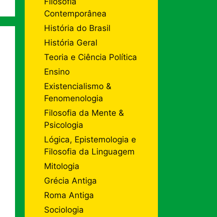
Filosofia
Contemporânea
História do Brasil
História Geral
Teoria e Ciência Política
Ensino
Existencialismo &
Fenomenologia
Filosofia da Mente &
Psicologia
Lógica, Epistemologia e
Filosofia da Linguagem
Mitologia
Grécia Antiga
Roma Antiga
Sociologia