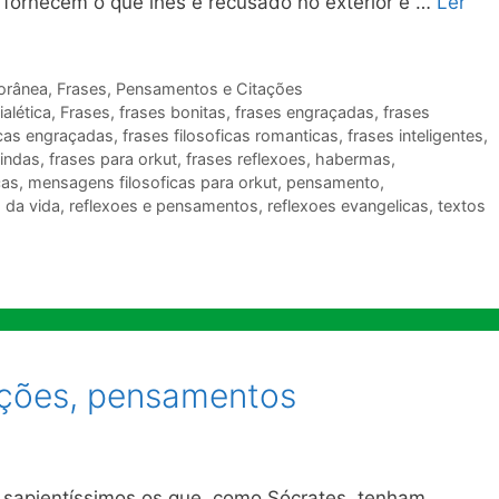
 fornecem o que lhes é recusado no exterior e …
Ler
orânea
,
Frases, Pensamentos e Citações
ialética
,
Frases
,
frases bonitas
,
frases engraçadas
,
frases
icas engraçadas
,
frases filosoficas romanticas
,
frases inteligentes
,
lindas
,
frases para orkut
,
frases reflexoes
,
habermas
,
cas
,
mensagens filosoficas para orkut
,
pensamento
,
 da vida
,
reflexoes e pensamentos
,
reflexoes evangelicas
,
textos
tações, pensamentos
 sapientíssimos os que, como Sócrates, tenham