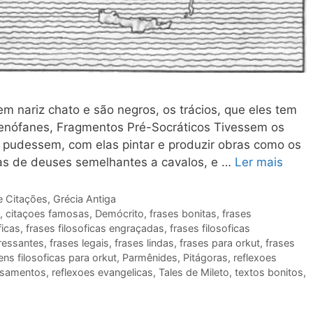
m nariz chato e são negros, os trácios, que eles tem
Xenófanes, Fragmentos Pré-Socráticos Tivessem os
e pudessem, com elas pintar e produzir obras como os
ras de deuses semelhantes a cavalos, e …
Ler mais
e Citações
,
Grécia Antiga
,
citaçoes famosas
,
Demócrito
,
frases bonitas
,
frases
ficas
,
frases filosoficas engraçadas
,
frases filosoficas
eressantes
,
frases legais
,
frases lindas
,
frases para orkut
,
frases
s filosoficas para orkut
,
Parmênides
,
Pitágoras
,
reflexoes
nsamentos
,
reflexoes evangelicas
,
Tales de Mileto
,
textos bonitos
,