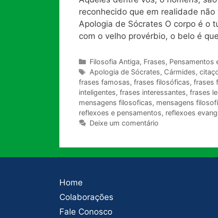
reconhecido que em realidade não 
Apologia de Sócrates O corpo é o 
com o velho provérbio, o belo é q
Categorias
Filosofia Antiga
,
Frases, Pensamentos 
Tags
Apologia de Sócrates
,
Cármides
,
citaç
frases famosas
,
frases filosóficas
,
frases 
inteligentes
,
frases interessantes
,
frases l
mensagens filosoficas
,
mensagens filosofi
reflexoes e pensamentos
,
reflexoes evang
Deixe um comentário
Home
Colaborações
Fale Conosco