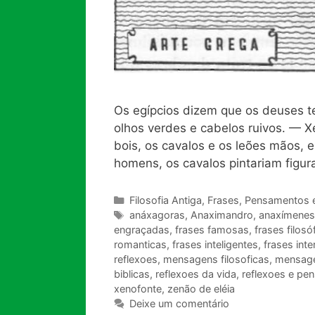
Os egípcios dizem que os deuses te
olhos verdes e cabelos ruivos. — 
bois, os cavalos e os leões mãos, 
homens, os cavalos pintariam figu
Categorias
Filosofia Antiga
,
Frases, Pensamentos 
Tags
anáxagoras
,
Anaximandro
,
anaxímenes
engraçadas
,
frases famosas
,
frases filosó
romanticas
,
frases inteligentes
,
frases int
reflexoes
,
mensagens filosoficas
,
mensagen
biblicas
,
reflexoes da vida
,
reflexoes e pe
xenofonte
,
zenão de eléia
Deixe um comentário