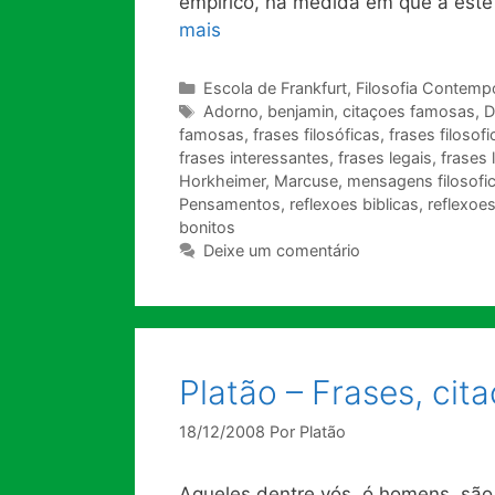
empírico, na medida em que a este
mais
Categorias
Escola de Frankfurt
,
Filosofia Contemp
Tags
Adorno
,
benjamin
,
citaçoes famosas
,
D
famosas
,
frases filosóficas
,
frases filosof
frases interessantes
,
frases legais
,
frases 
Horkheimer
,
Marcuse
,
mensagens filosofi
Pensamentos
,
reflexoes biblicas
,
reflexoes
bonitos
Deixe um comentário
Platão – Frases, ci
18/12/2008
Por
Platão
Aqueles dentre vós, ó homens, são