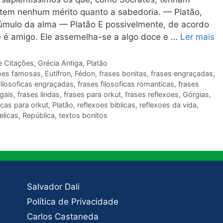
tem nenhum mérito quanto a sabedoria. — Platão,
túmulo da alma — Platão E possivelmente, de acordo
ue é amigo. Ele assemelha-se a algo doce e …
Ler mais
e Citações
,
Grécia Antiga
,
Platão
oes famosas
,
Eutífron
,
Fédon
,
frases bonitas
,
frases engraçadas
,
filosoficas engraçadas
,
frases filosoficas romanticas
,
frases
egais
,
frases lindas
,
frases para orkut
,
frases reflexoes
,
Górgias
,
cas para orkut
,
Platão
,
reflexoes biblicas
,
reflexoes da vida
,
elicas
,
República
,
textos bonitos
Salvador Dali
Política de Privacidade
Carlos Castaneda