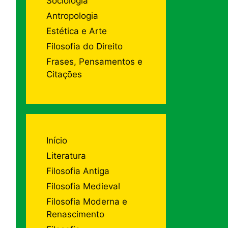
Sociologia
Antropologia
Estética e Arte
Filosofia do Direito
Frases, Pensamentos e
Citações
Início
Literatura
Filosofia Antiga
Filosofia Medieval
Filosofia Moderna e
Renascimento