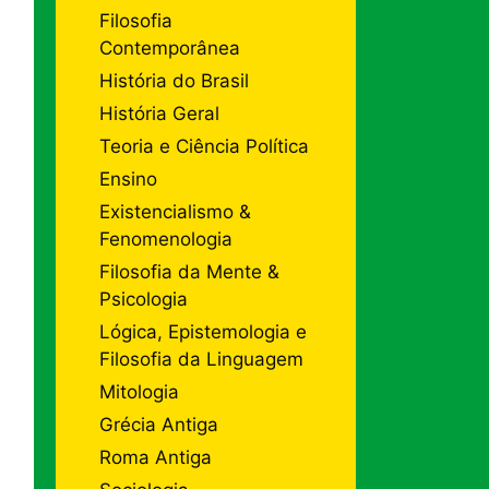
Filosofia
Contemporânea
História do Brasil
História Geral
Teoria e Ciência Política
Ensino
Existencialismo &
Fenomenologia
Filosofia da Mente &
Psicologia
Lógica, Epistemologia e
Filosofia da Linguagem
Mitologia
Grécia Antiga
Roma Antiga