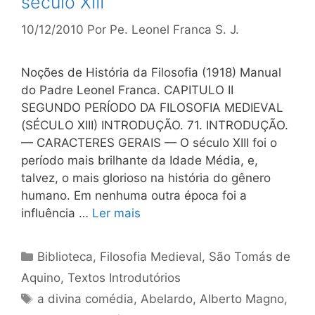
século XIII
10/12/2010
Por
Pe. Leonel Franca S. J.
Noções de História da Filosofia (1918) Manual
do Padre Leonel Franca. CAPITULO II
SEGUNDO PERÍODO DA FILOSOFIA MEDIEVAL
(SÉCULO XIII) INTRODUÇÃO. 71. INTRODUÇÃO.
— CARACTERES GERAIS — O século XIII foi o
período mais brilhante da Idade Média, e,
talvez, o mais glorioso na história do gênero
humano. Em nenhuma outra época foi a
influência …
Ler mais
Categorias
Biblioteca
,
Filosofia Medieval
,
São Tomás de
Aquino
,
Textos Introdutórios
Tags
a divina comédia
,
Abelardo
,
Alberto Magno
,