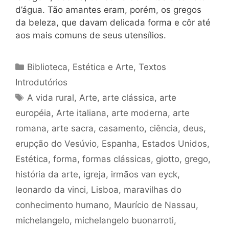
d’água. Tão amantes eram, porém, os gregos
da beleza, que davam delicada forma e côr até
aos mais comuns de seus utensílios.
Categorias
Biblioteca
,
Estética e Arte
,
Textos
Introdutórios
Tags
A vida rural
,
Arte
,
arte clássica
,
arte
européia
,
Arte italiana
,
arte moderna
,
arte
romana
,
arte sacra
,
casamento
,
ciência
,
deus
,
erupção do Vesúvio
,
Espanha
,
Estados Unidos
,
Estética
,
forma
,
formas clássicas
,
giotto
,
grego
,
história da arte
,
igreja
,
irmãos van eyck
,
leonardo da vinci
,
Lisboa
,
maravilhas do
conhecimento humano
,
Maurício de Nassau
,
michelangelo
,
michelangelo buonarroti
,