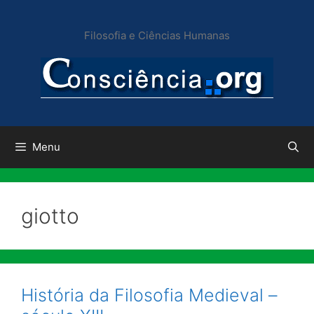
Pular
para
Filosofia e Ciências Humanas
o
conteúdo
Menu
giotto
História da Filosofia Medieval –