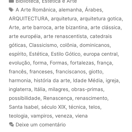
Biblioteca
,
Estética e Arte
Tags
A Arte Românica
,
alemanha
,
Árabes
,
ARQUITECTURA
,
arquitetura
,
arquitetura gotica
,
Arte
,
arte barroca
,
arte bizantina
,
arte clássica
,
arte européia
,
arte renascentista
,
catedrais
góticas
,
Classicismo
,
colônia
,
dominicanos
,
espírito
,
Estética
,
Estilo Gótico
,
europa central
,
evolução
,
forma
,
Formas
,
fortalezas
,
frança
,
francês
,
franceses
,
franciscanos
,
giotto
,
harmonia
,
história da arte
,
Idade Média
,
igreja
,
inglaterra
,
Itália
,
milagres
,
obras-primas
,
possibilidade
,
Renascença
,
renascimento
,
Santa Isabel
,
século XIX
,
técnica
,
telos
,
teologia
,
vampiros
,
veneza
,
viena
Deixe um comentário