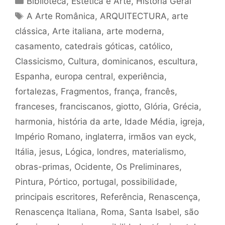
Biblioteca
,
Estética e Arte
,
História Geral
Tags
A Arte Românica
,
ARQUITECTURA
,
arte
clássica
,
Arte italiana
,
arte moderna
,
casamento
,
catedrais góticas
,
católico
,
Classicismo
,
Cultura
,
dominicanos
,
escultura
,
Espanha
,
europa central
,
experiência
,
fortalezas
,
Fragmentos
,
frança
,
francês
,
franceses
,
franciscanos
,
giotto
,
Glória
,
Grécia
,
harmonia
,
história da arte
,
Idade Média
,
igreja
,
Império Romano
,
inglaterra
,
irmãos van eyck
,
Itália
,
jesus
,
Lógica
,
londres
,
materialismo
,
obras-primas
,
Ocidente
,
Os Preliminares
,
Pintura
,
Pórtico
,
portugal
,
possibilidade
,
principais escritores
,
Referência
,
Renascença
,
Renascença Italiana
,
Roma
,
Santa Isabel
,
são