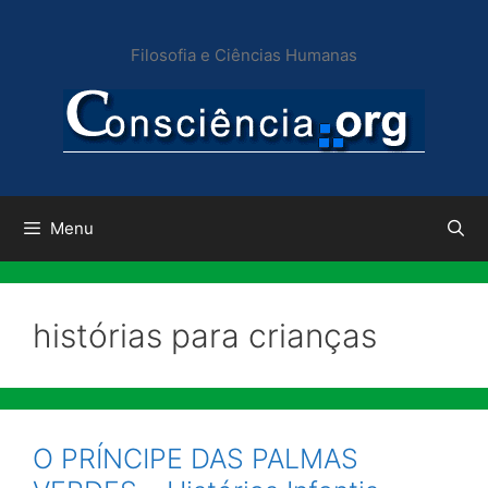
Pular
para
Filosofia e Ciências Humanas
o
conteúdo
Menu
histórias para crianças
O PRÍNCIPE DAS PALMAS