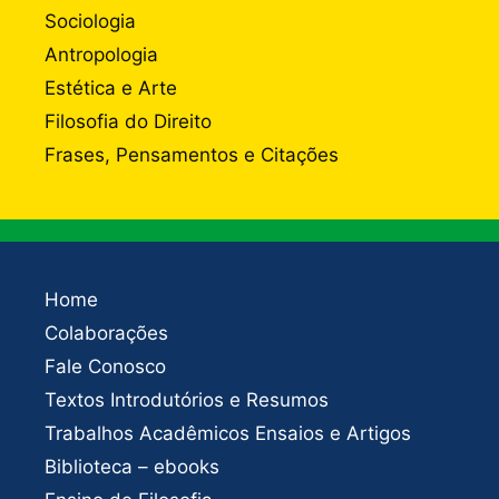
Sociologia
Antropologia
Estética e Arte
Filosofia do Direito
Frases, Pensamentos e Citações
Home
Colaborações
Fale Conosco
Textos Introdutórios e Resumos
Trabalhos Acadêmicos Ensaios e Artigos
Biblioteca – ebooks