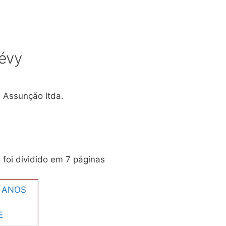
lévy
a Assunção ltda.
o foi dividido em 7 páginas
 ANOS
E