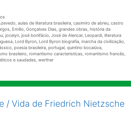
ios
 Azevedo
,
aulas de literatura brasileira
,
casimiro de abreu
,
castro
urgos
,
Emílio
,
Gonçalves Dias
,
grandes obras
,
história da
au
,
jocelyn
,
josé bonifácio
,
José de Alencar
,
Leopardi
,
literatura
tuguesa
,
Lord Byron
,
Lord Byron biografia
,
marcha da civilização
,
ássico
,
poesia brasileira
,
portugal
,
quintino bocaiúva
,
smo brasileiro
,
romantismo caracteristicas
,
romantismo francês
,
éticos e saudades
,
werther
 / Vida de Friedrich Nietzsche