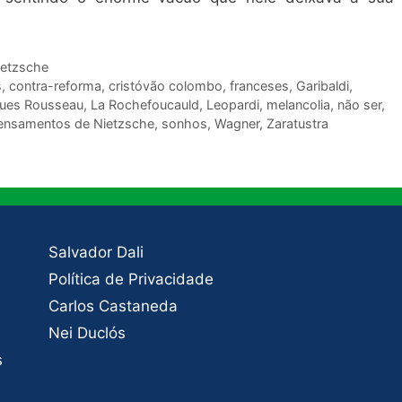
ietzsche
s
,
contra-reforma
,
cristóvão colombo
,
franceses
,
Garibaldi
,
ues Rousseau
,
La Rochefoucauld
,
Leopardi
,
melancolia
,
não ser
,
ensamentos de Nietzsche
,
sonhos
,
Wagner
,
Zaratustra
Salvador Dali
Política de Privacidade
Carlos Castaneda
Nei Duclós
s