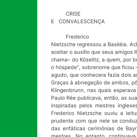
CRISE
E CONVALESCENÇA
Frederico
Nietzsche regressou a Basiléia. A
aceitar o auxílio que seus amigos
chama– do Köselitz, a quem, por b
o hóspede", sobrenome que ficou —
agudo, que conhecera fazia dois a
Graças à abnegação de ambos, pôd
Klingenbrunn, nas quais esperav
Paulo Rée publicava, então, as su
inspiradas pelos mestres inglese
Frederico Nietzsche ouviu a lei
prudente com que nele se condu
das enfáticas cerimônias de Bay
mestres. No entanto, continuav