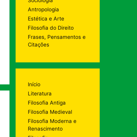
Sociologia
Antropologia
Estética e Arte
Filosofia do Direito
Frases, Pensamentos e
Citações
Início
Literatura
Filosofia Antiga
Filosofia Medieval
Filosofia Moderna e
Renascimento