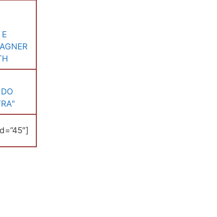
 E
WAGNER
TH
 DO
RA"
d=”45″]