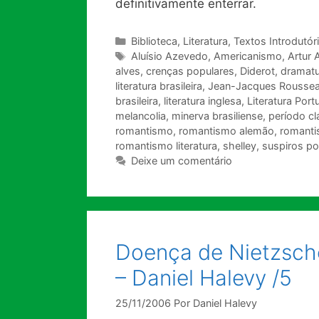
definitivamente enterrar.
Categorias
Biblioteca
,
Literatura
,
Textos Introdutór
Tags
Aluísio Azevedo
,
Americanismo
,
Artur
alves
,
crenças populares
,
Diderot
,
dramat
literatura brasileira
,
Jean-Jacques Rousse
brasileira
,
literatura inglesa
,
Literatura Por
melancolia
,
minerva brasiliense
,
período cl
romantismo
,
romantismo alemão
,
romanti
romantismo literatura
,
shelley
,
suspiros po
Deixe um comentário
Doença de Nietzsche
– Daniel Halevy /5
25/11/2006
Por
Daniel Halevy