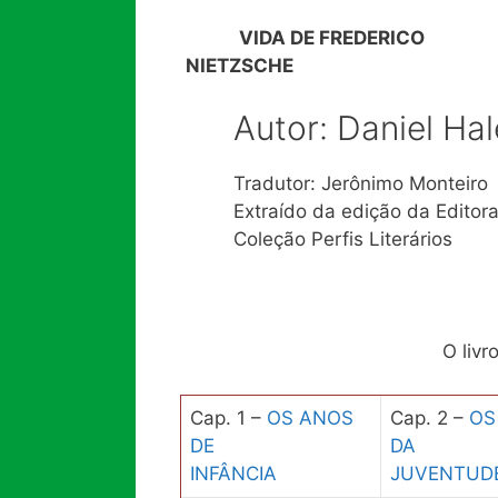
VIDA DE FREDERICO
NIETZSCHE
Autor: Daniel Ha
Tradutor: Jerônimo Monteiro
Extraído da edição da Editor
Coleção Perfis Literários
O livr
Cap. 1 –
OS ANOS
Cap. 2 –
OS
DE
DA
INFÂNCIA
JUVENTUD