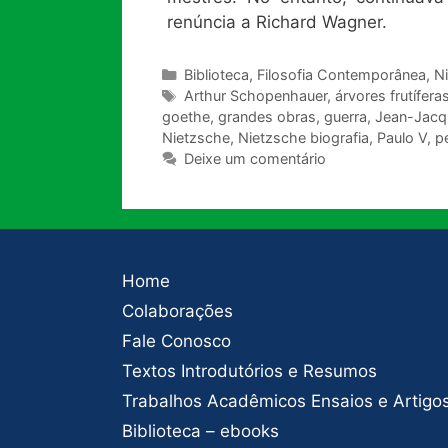
renúncia a Richard Wagner.
Categorias
Biblioteca
,
Filosofia Contemporânea
,
N
Tags
Arthur Schopenhauer
,
árvores frutífera
goethe
,
grandes obras
,
guerra
,
Jean-Jacq
Nietzsche
,
Nietzsche biografia
,
Paulo V
,
p
Deixe um comentário
Home
Colaborações
Fale Conosco
Textos Introdutórios e Resumos
Trabalhos Acadêmicos Ensaios e Artigo
Biblioteca – ebooks