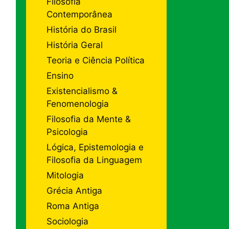
Filosofia
Contemporânea
História do Brasil
História Geral
Teoria e Ciência Política
Ensino
Existencialismo &
Fenomenologia
Filosofia da Mente &
Psicologia
Lógica, Epistemologia e
Filosofia da Linguagem
Mitologia
Grécia Antiga
Roma Antiga
Sociologia