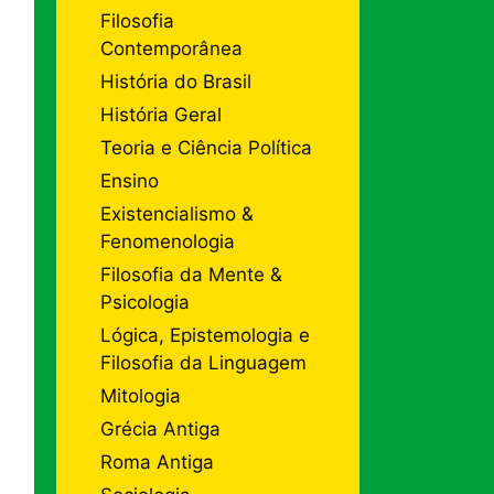
Filosofia
Contemporânea
História do Brasil
História Geral
Teoria e Ciência Política
Ensino
Existencialismo &
Fenomenologia
Filosofia da Mente &
Psicologia
Lógica, Epistemologia e
Filosofia da Linguagem
Mitologia
Grécia Antiga
Roma Antiga