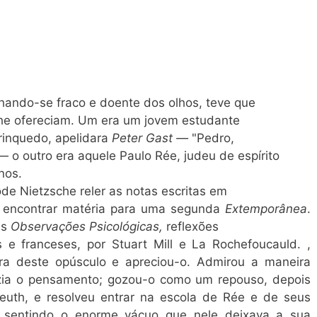
chando-se fraco e doente dos olhos, teve que
 lhe ofereciam. Um era um jovem estudante
rinquedo, apelidara
Peter Gast —
"Pedro,
 o outro era aquele Paulo Rée, judeu de espírito
nos.
e Nietzsche reler as notas escritas em
a encontrar matéria para uma segunda
Extemporânea
.
as
Observações Psicológicas,
reflexões
s e franceses, por Stuart Mill e La Rochefoucauld. ,
tura deste opúsculo e apreciou-o. Admirou a maneira
zia o pensamento; gozou-o como um repouso, depois
reuth, e resolveu entrar na escola de Rée e de seus
a sentindo o enorme vácuo que nele deixava a sua