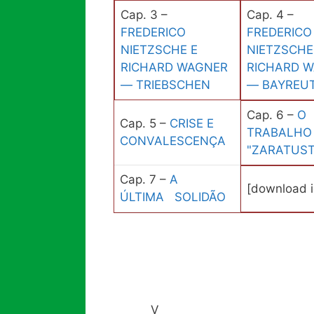
Cap. 3 –
Cap. 4 –
FREDERICO
FREDERICO
NIETZSCHE E
NIETZSCHE
RICHARD WAGNER
RICHARD 
— TRIEBSCHEN
— BAYREU
Cap. 6 –
O
Cap. 5 –
CRISE E
TRABALHO
CONVALESCENÇA
"ZARATUST
Cap. 7 –
A
[download i
ÚLTIMA SOLIDÃO
V