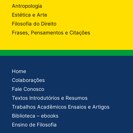
Antropologia
Estética e Arte
Filosofia do Direito
Frases, Pensamentos e Citações
Home
Colaborações
Fale Conosco
Textos Introdutórios e Resumos
Trabalhos Acadêmicos Ensaios e Artigos
Biblioteca – ebooks
Ensino de Filosofia