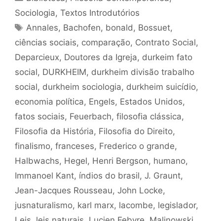
Sociologia
,
Textos Introdutórios
Tags
Annales
,
Bachofen
,
bonald
,
Bossuet
,
ciências sociais
,
comparação
,
Contrato Social
,
Deparcieux
,
Doutores da Igreja
,
durkeim fato
social
,
DURKHEIM
,
durkheim divisão trabalho
social
,
durkheim sociologia
,
durkheim suicídio
,
economia política
,
Engels
,
Estados Unidos
,
fatos sociais
,
Feuerbach
,
filosofia clássica
,
Filosofia da História
,
Filosofia do Direito
,
finalismo
,
franceses
,
Frederico o grande
,
Halbwachs
,
Hegel
,
Henri Bergson
,
humano
,
Immanoel Kant
,
índios do brasil
,
J. Graunt
,
Jean-Jacques Rousseau
,
John Locke
,
jusnaturalismo
,
karl marx
,
lacombe
,
legislador
,
Leis
,
leis naturais
,
Lucien Febvre
,
Malinowski
,