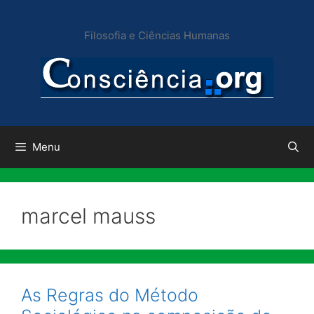
Pular
para
Filosofia e Ciências Humanas
o
conteúdo
Menu
marcel mauss
As Regras do Método