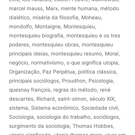
marcel mauss
,
Marx
,
mente humana
,
método
dialético
,
miséria da filosofia
,
Moheau
,
mondolfo
,
Montaigne
,
Montesquieu
,
montesquieu biografia
,
montesquieu e os tres
poderes
,
montesquieu obras
,
montesquieu
principais ideias
,
montesquieu resumo
,
Moral
,
negócio
,
normativismo
,
o que significa utopia
,
Organização
,
Paz Perpétua
,
política clássica
,
principais sociólogos
,
Proudhon
,
Psicologia
,
quesnay françois
,
regras do método
,
rené
descartes
,
Richard
,
saint-simon
,
século XIX
,
sistema
,
Sistema econômico
,
Sociedade civil
,
Sociologia
,
sociologia do trabalho
,
sociólogos
,
surgimento da sociologia
,
Thomas Hobbes
,
utopia signficado
,
utopia thomas more
,
viver em