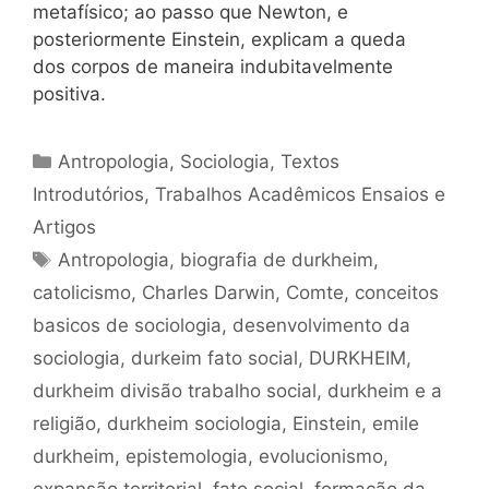
metafísico; ao passo que Newton, e
posteriormente Einstein, explicam a queda
dos corpos de maneira indubitavelmente
positiva.
Categorias
Antropologia
,
Sociologia
,
Textos
Introdutórios
,
Trabalhos Acadêmicos Ensaios e
Artigos
Tags
Antropologia
,
biografia de durkheim
,
catolicismo
,
Charles Darwin
,
Comte
,
conceitos
basicos de sociologia
,
desenvolvimento da
sociologia
,
durkeim fato social
,
DURKHEIM
,
durkheim divisão trabalho social
,
durkheim e a
religião
,
durkheim sociologia
,
Einstein
,
emile
durkheim
,
epistemologia
,
evolucionismo
,
expansão territorial
,
fato social
,
formação da