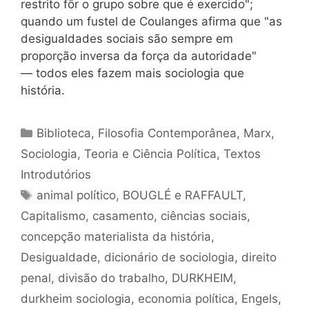
restrito fôr o grupo sobre que é exercido";
quando um fustel de Coulanges afirma que "as
desigualdades sociais são sempre em
proporção inversa da força da autoridade"
— todos eles fazem mais sociologia que
história.
Categorias
Biblioteca
,
Filosofia Contemporânea
,
Marx
,
Sociologia
,
Teoria e Ciência Política
,
Textos
Introdutórios
Tags
animal político
,
BOUGLÉ e RAFFAULT
,
Capitalismo
,
casamento
,
ciências sociais
,
concepção materialista da história
,
Desigualdade
,
dicionário de sociologia
,
direito
penal
,
divisão do trabalho
,
DURKHEIM
,
durkheim sociologia
,
economia política
,
Engels
,