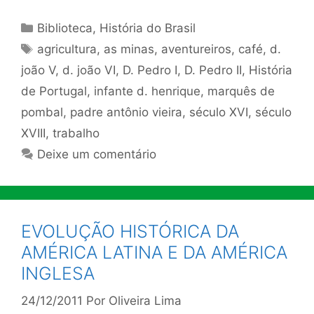
Categorias
Biblioteca
,
História do Brasil
Tags
agricultura
,
as minas
,
aventureiros
,
café
,
d.
joão V
,
d. joão VI
,
D. Pedro I
,
D. Pedro II
,
História
de Portugal
,
infante d. henrique
,
marquês de
pombal
,
padre antônio vieira
,
século XVI
,
século
XVIII
,
trabalho
Deixe um comentário
EVOLUÇÃO HISTÓRICA DA
AMÉRICA LATINA E DA AMÉRICA
INGLESA
24/12/2011
Por
Oliveira Lima