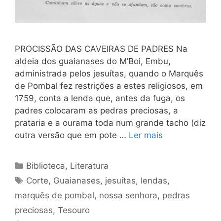
PROCISSÃO DAS CAVEIRAS DE PADRES Na
aldeia dos guaianases do M’Boi, Embu,
administrada pelos jesuítas, quando o Marquês
de Pombal fez restrições a estes religiosos, em
1759, conta a lenda que, antes da fuga, os
padres colocaram as pedras preciosas, a
prataria e a ourama toda num grande tacho (diz
outra versão que em pote …
Ler mais
Categorias
Biblioteca
,
Literatura
Tags
Corte
,
Guaianases
,
jesuítas
,
lendas
,
marquês de pombal
,
nossa senhora
,
pedras
preciosas
,
Tesouro