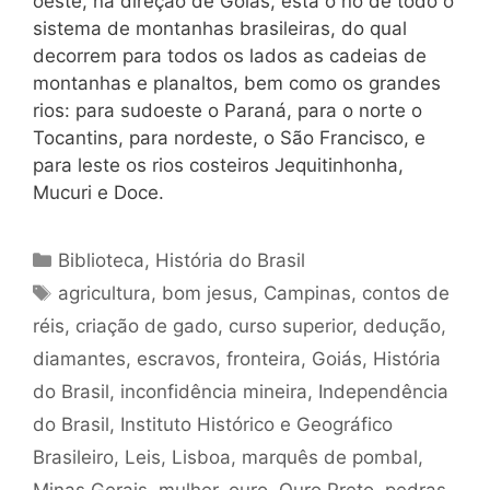
oeste, na direção de Goiás, está o nó de todo o
sistema de montanhas brasileiras, do qual
decorrem para todos os lados as cadeias de
montanhas e planaltos, bem como os grandes
rios: para sudoeste o Paraná, para o norte o
Tocantins, para nordeste, o São Francisco, e
para leste os rios costeiros Jequitinhonha,
Mucuri e Doce.
Categorias
Biblioteca
,
História do Brasil
Tags
agricultura
,
bom jesus
,
Campinas
,
contos de
réis
,
criação de gado
,
curso superior
,
dedução
,
diamantes
,
escravos
,
fronteira
,
Goiás
,
História
do Brasil
,
inconfidência mineira
,
Independência
do Brasil
,
Instituto Histórico e Geográfico
Brasileiro
,
Leis
,
Lisboa
,
marquês de pombal
,
Minas Gerais
,
mulher
,
ouro
,
Ouro Preto
,
pedras