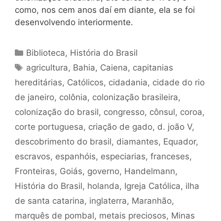
como, nos cem anos daí em diante, ela se foi
desenvolvendo interiormente.
Categorias
Biblioteca
,
História do Brasil
Tags
agricultura
,
Bahia
,
Caiena
,
capitanias
hereditárias
,
Católicos
,
cidadania
,
cidade do rio
de janeiro
,
colônia
,
colonização brasileira
,
colonização do brasil
,
congresso
,
cônsul
,
coroa
,
corte portuguesa
,
criação de gado
,
d. joão V
,
descobrimento do brasil
,
diamantes
,
Equador
,
escravos
,
espanhóis
,
especiarias
,
franceses
,
Fronteiras
,
Goiás
,
governo
,
Handelmann
,
História do Brasil
,
holanda
,
Igreja Católica
,
ilha
de santa catarina
,
inglaterra
,
Maranhão
,
marquês de pombal
,
metais preciosos
,
Minas