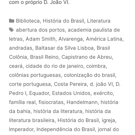
com o próprio D. João VI.
Categorias
Biblioteca
,
História do Brasil
,
Literatura
Tags
abertura dos portos
,
academia paulista de
letras
,
Adam Smith
,
Alvarenga
,
América Latina
,
andradas
,
Baltasar da Silva Lisboa
,
Brasil
Colônia
,
Brasil Reino
,
Capistrano de Abreu
,
ceará
,
cidade do rio de janeiro
,
coimbra
,
colônias portuguesas
,
colonização do brasil
,
corte portuguesa
,
Costa Pereira
,
d. joão VI
,
D.
Pedro I
,
Equador
,
Estados Unidos
,
exército
,
família real
,
fisiocratas
,
Handelmann
,
história
da bahia
,
história da literatura
,
história da
literatura brasileira
,
História do Brasil
,
igreja
,
Imperador
,
Independência do Brasil
,
jornal do