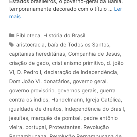
Estados brasileiros, o governo-geral da Bahia,
temporariamente decorado com o título …
Ler
mais
Categorias
Biblioteca
,
História do Brasil
Tags
aristocracia
,
baía de Todos os Santos
,
capitanias hereditárias
,
Companhia de Jesus
,
criação de gado
,
cristianismo primitivo
,
d. joão
VI
,
D. Pedro I
,
declaração de independência
,
Dom João VI
,
donatários
,
governo geral
,
governo provisório
,
governos gerais
,
guerra
contra os índios
,
Handelmann
,
Igreja Católica
,
igualdade de direitos
,
Independência do Brasil
,
jesuítas
,
marquês de pombal
,
padre antônio
vieira
,
portugal
,
Protestantes
,
Revolução
Pernambucana
,
Revolução Pernambucana de