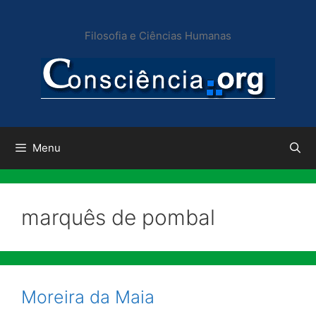
Pular
para
Filosofia e Ciências Humanas
o
conteúdo
Menu
marquês de pombal
Moreira da Maia