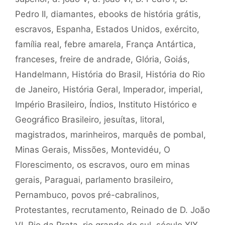
Pedro II
,
diamantes
,
ebooks de história grátis
,
escravos
,
Espanha
,
Estados Unidos
,
exército
,
família real
,
febre amarela
,
França Antártica
,
franceses
,
freire de andrade
,
Glória
,
Goiás
,
Handelmann
,
História do Brasil
,
História do Rio
de Janeiro
,
História Geral
,
Imperador
,
imperial
,
Império Brasileiro
,
Índios
,
Instituto Histórico e
Geográfico Brasileiro
,
jesuítas
,
litoral
,
magistrados
,
marinheiros
,
marquês de pombal
,
Minas Gerais
,
Missões
,
Montevidéu
,
O
Florescimento
,
os escravos
,
ouro em minas
gerais
,
Paraguai
,
parlamento brasileiro
,
Pernambuco
,
povos pré-cabralinos
,
Protestantes
,
recrutamento
,
Reinado de D. João
VI
,
Rio da Prata
,
rio grande do sul
,
século XIX
,