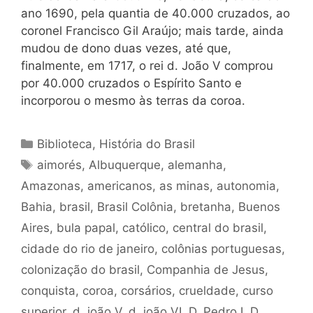
ano 1690, pela quantia de 40.000 cruzados, ao
coronel Francisco Gil Araújo; mais tarde, ainda
mudou de dono duas vezes, até que,
finalmente, em 1717, o rei d. João V comprou
por 40.000 cruzados o Espírito Santo e
incorporou o mesmo às terras da coroa.
Categorias
Biblioteca
,
História do Brasil
Tags
aimorés
,
Albuquerque
,
alemanha
,
Amazonas
,
americanos
,
as minas
,
autonomia
,
Bahia
,
brasil
,
Brasil Colônia
,
bretanha
,
Buenos
Aires
,
bula papal
,
católico
,
central do brasil
,
cidade do rio de janeiro
,
colônias portuguesas
,
colonização do brasil
,
Companhia de Jesus
,
conquista
,
coroa
,
corsários
,
crueldade
,
curso
superior
,
d. joão V
,
d. joão VI
,
D. Pedro I
,
D.