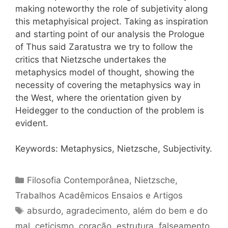
making noteworthy the role of subjetivity along
this metaphyisical project. Taking as inspiration
and starting point of our analysis the Prologue
of Thus said Zaratustra we try to follow the
critics that Nietzsche undertakes the
metaphysics model of thought, showing the
necessity of covering the metaphysics way in
the West, where the orientation given by
Heidegger to the conduction of the problem is
evident.
Keywords: Metaphysics, Nietzsche, Subjectivity.
Categorias
Filosofia Contemporânea
,
Nietzsche
,
Trabalhos Acadêmicos Ensaios e Artigos
Tags
absurdo
,
agradecimento
,
além do bem e do
mal
,
ceticismo
,
coração
,
estrutura
,
falseamento
,