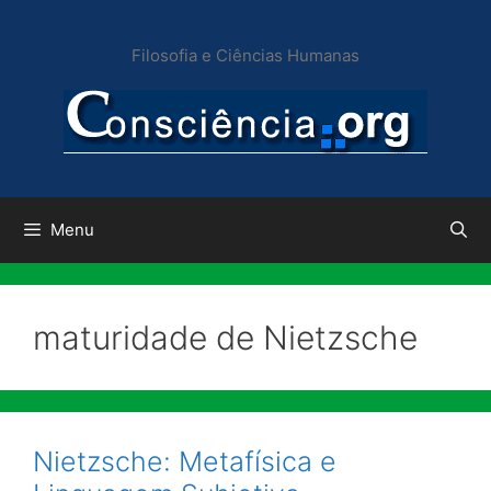
Pular
para
Filosofia e Ciências Humanas
o
conteúdo
Menu
maturidade de Nietzsche
Nietzsche: Metafísica e