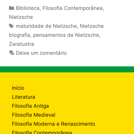
Categorias
Biblioteca
,
Filosofia Contemporânea
,
Nietzsche
Tags
maturidade de Nietzsche
,
Nietzsche
biografia
,
pensamentos de Nietzsche
,
Zaratustra
Deixe um comentário
Início
Literatura
Filosofia Antiga
Filosofia Medieval
Filosofia Moderna e Renascimento
Filosofia Contemporânea