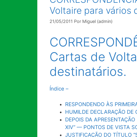
Voltaire para vários 
21/05/2011
Por
Miguel (admin)
CORRESPONDÊN
Cartas de Volta
destinatários.
Índice –
RESPONDENDO ÀS PRIMEIR
HUMILDE DECLARAÇÃO DE 
DEPOIS DA APRESENTAÇÃO 
XIV” — PONTOS DE VISTA S
JUSTIFICAÇÃO DO TÍTULO “