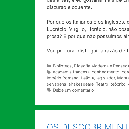
das artes; e eu gostaria mais de p
discurso eloquente.
Por que os Italianos e os Ingleses
Lucrécio, Virgílio, Horácio, não 
prosa? E por que não possuímos a
Vou procurar distinguir a razão de t
Categorias
Biblioteca
,
Filosofia Moderna e Renasc
Tags
academia francesa
,
conhecimento
,
cor
Império Romano
,
Leão X
,
legislador
,
Monta
selvagens
,
shakespeare
,
Teatro
,
teócrito
,
Deixe um comentário
OS DESCOBRIMENT