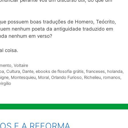
ronunciar perante vós um discurso útil, do que um
, que possuem boas traduções de Homero, Teócrito,
possuem nenhum poeta da antiguidade traduzido em
inda nenhum em verso?
al coisa.
imento
,
Voltaire
oa
,
Cultura
,
Dante
,
ebooks de flosofia grátis
,
franceses
,
holanda
,
igne
,
Montesquieu
,
Moral
,
Orlando Furioso
,
Richelieu
,
romanos
,
virgílio
OS E A REFORMA