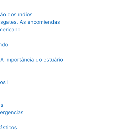
ão dos índios
esgates. As encomiendas
americano
undo
 A importância do estuário
os I
is
vergencias
ásticos