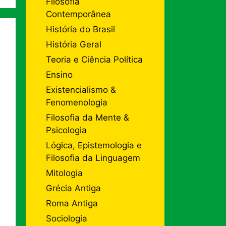
Filosofia
Contemporânea
História do Brasil
História Geral
Teoria e Ciência Política
Ensino
Existencialismo &
Fenomenologia
Filosofia da Mente &
Psicologia
Lógica, Epistemologia e
Filosofia da Linguagem
Mitologia
Grécia Antiga
Roma Antiga
Sociologia