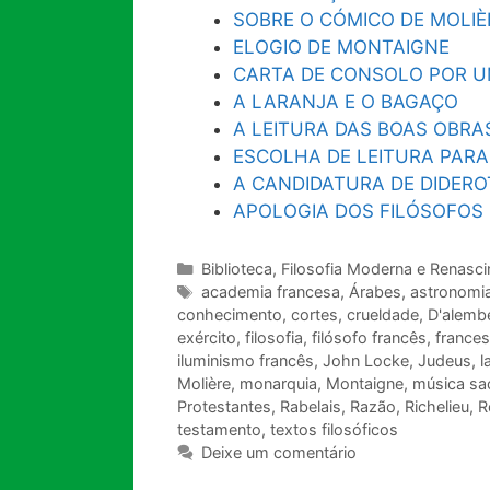
SOBRE O CÓMICO DE MOLIÈ
ELOGIO DE MONTAIGNE
CARTA DE CONSOLO POR U
A LARANJA E O BAGAÇO
A LEITURA DAS BOAS OBRA
ESCOLHA DE LEITURA PAR
A CANDIDATURA DE DIDERO
APOLOGIA DOS FILÓSOFOS
Categorias
Biblioteca
,
Filosofia Moderna e Renasc
Tags
academia francesa
,
Árabes
,
astronomi
conhecimento
,
cortes
,
crueldade
,
D'alemb
exército
,
filosofia
,
filósofo francês
,
france
iluminismo francês
,
John Locke
,
Judeus
,
l
Molière
,
monarquia
,
Montaigne
,
música sa
Protestantes
,
Rabelais
,
Razão
,
Richelieu
,
R
testamento
,
textos filosóficos
Deixe um comentário