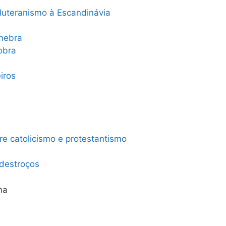
luteranismo à Escandinávia
enebra
obra
iros
tre catolicismo e protestantismo
destroços
ma