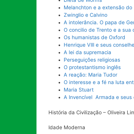
Dieta de Worms
Melanchton e a extensão do 
Zwinglio e Calvino
A intolerância. O papa de G
O concilio de Trento e a sua 
Os humanistas de Oxford
Henrique VIII e seus conselhe
A lei da supremacia
Perseguições religiosas
O protestantismo inglês
A reação: Maria Tudor
O interesse e a fé na luta en
Maria Stuart
A Invencível Armada e seus 
História da Civilização – Oliveira Li
Idade Moderna