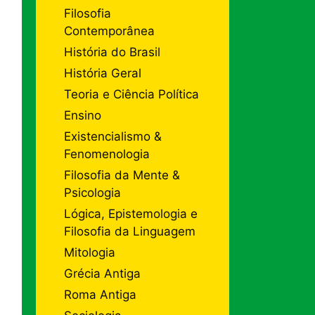
Filosofia
Contemporânea
História do Brasil
História Geral
Teoria e Ciência Política
Ensino
Existencialismo &
Fenomenologia
Filosofia da Mente &
Psicologia
Lógica, Epistemologia e
Filosofia da Linguagem
Mitologia
Grécia Antiga
Roma Antiga