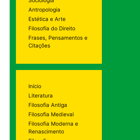
Sociologia
Antropologia
Estética e Arte
Filosofia do Direito
Frases, Pensamentos e
Citações
Início
Literatura
Filosofia Antiga
Filosofia Medieval
Filosofia Moderna e
Renascimento