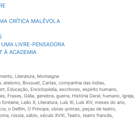
RE
MA CRÍTICA MALÉVOLA
S
A UMA LIVRE-PENSADORA
T À ACADEMIA
imento
,
Literatura
,
Montaigne
a
,
ateísmo
,
Bossuet
,
Cartas
,
companhia das índias
,
ert
,
Educação
,
Enciclopédia
,
escritores
,
espírito humano
,
ses
,
Frases
,
Gália
,
genebra
,
guerra
,
História Geral
,
humano
,
igreja
,
a fontaine
,
Leão X
,
Literatura
,
Luís XI
,
Luís XIV
,
meses do ano
,
cra
,
o Delfim
,
O Príncipe
,
obras-primas
,
peças de teatro
,
oma
,
rússia
,
sábio
,
século XVIII
,
Teatro
,
teatro francês
,