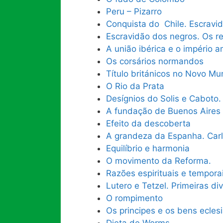
Peru – Pizarro
Conquista do Chile. Escravid
Escravidão dos negros. Os r
A união ibérica e o império 
Os corsários normandos
Título británicos no Novo M
O Rio da Prata
Desígnios do Solis e Caboto.
A fundação de Buenos Aires
Efeito da descoberta
A grandeza da Espanha. Carl
Equilíbrio e harmonia
O movimento da Reforma.
Razões espirituais e tempora
Lutero e Tetzel. Primeiras di
O rompimento
Os principes e os bens eclesi