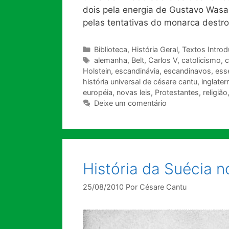
dois pela energia de Gustavo Wasa;
pelas tentativas do monarca destro
Categorias
Biblioteca
,
História Geral
,
Textos Introd
Tags
alemanha
,
Belt
,
Carlos V
,
catolicismo
,
c
Holstein
,
escandinávia
,
escandinavos
,
ess
história universal de césare cantu
,
inglater
européia
,
novas leis
,
Protestantes
,
religião
Deixe um comentário
História da Suécia n
25/08/2010
Por
Césare Cantu