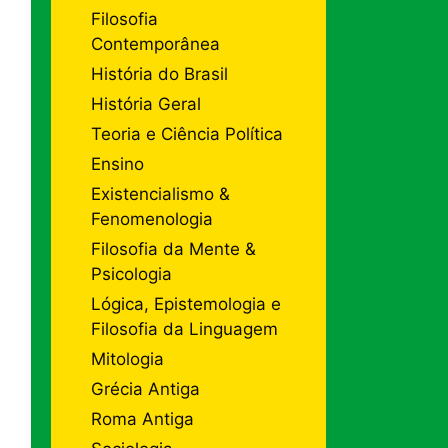
Filosofia
Contemporânea
História do Brasil
História Geral
Teoria e Ciência Política
Ensino
Existencialismo &
Fenomenologia
Filosofia da Mente &
Psicologia
Lógica, Epistemologia e
Filosofia da Linguagem
Mitologia
Grécia Antiga
Roma Antiga