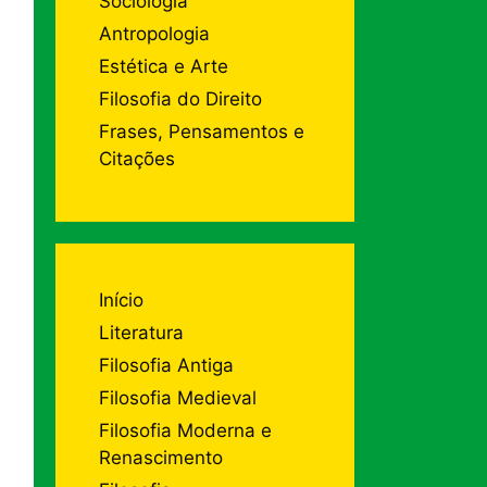
Sociologia
Antropologia
Estética e Arte
Filosofia do Direito
Frases, Pensamentos e
Citações
Início
Literatura
Filosofia Antiga
Filosofia Medieval
Filosofia Moderna e
Renascimento