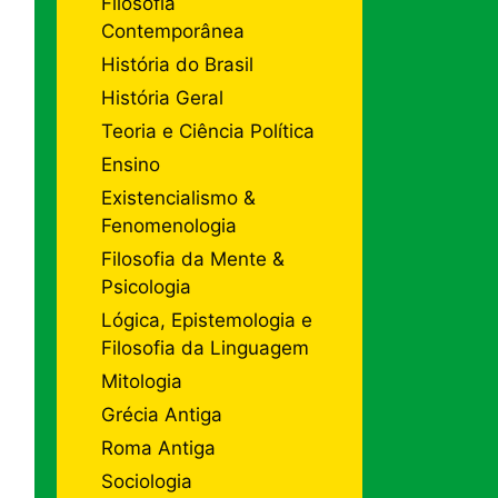
Filosofia
Contemporânea
História do Brasil
História Geral
Teoria e Ciência Política
Ensino
Existencialismo &
Fenomenologia
Filosofia da Mente &
Psicologia
Lógica, Epistemologia e
Filosofia da Linguagem
Mitologia
Grécia Antiga
Roma Antiga
Sociologia