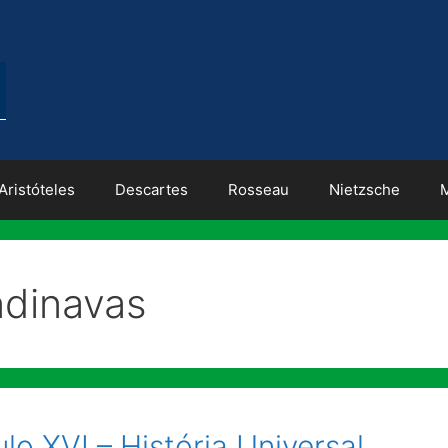
Aristóteles
Descartes
Rosseau
Nietzsche
ndinavas
o XVI – História Universal