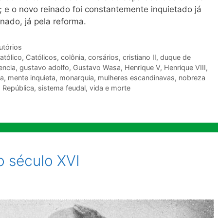
 e o novo reinado foi constantemente inquietado já
nado, já pela reforma.
utórios
atólico
,
Católicos
,
colônia
,
corsários
,
cristiano II
,
duque de
encia
,
gustavo adolfo
,
Gustavo Wasa
,
Henrique V
,
Henrique VIII
,
ra
,
mente inquieta
,
monarquia
,
mulheres escandinavas
,
nobreza
,
República
,
sistema feudal
,
vida e morte
o século XVI