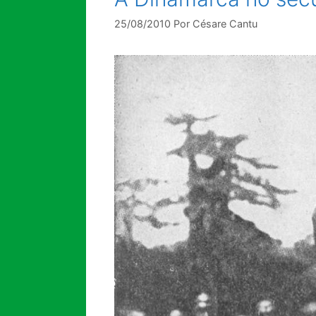
25/08/2010
Por
Césare Cantu