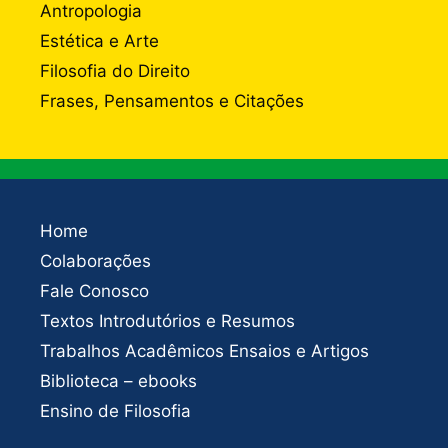
Antropologia
Estética e Arte
Filosofia do Direito
Frases, Pensamentos e Citações
Home
Colaborações
Fale Conosco
Textos Introdutórios e Resumos
Trabalhos Acadêmicos Ensaios e Artigos
Biblioteca – ebooks
Ensino de Filosofia