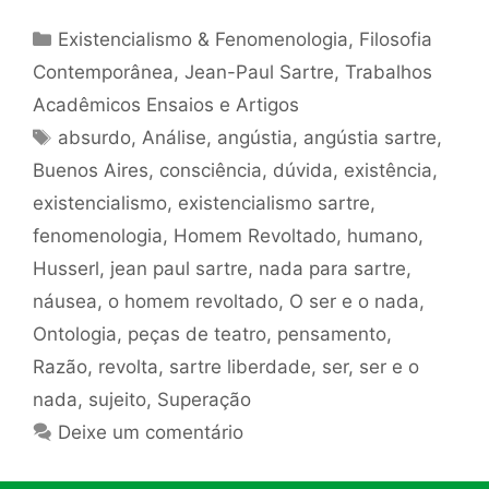
Categorias
Existencialismo & Fenomenologia
,
Filosofia
Contemporânea
,
Jean-Paul Sartre
,
Trabalhos
Acadêmicos Ensaios e Artigos
Tags
absurdo
,
Análise
,
angústia
,
angústia sartre
,
Buenos Aires
,
consciência
,
dúvida
,
existência
,
existencialismo
,
existencialismo sartre
,
fenomenologia
,
Homem Revoltado
,
humano
,
Husserl
,
jean paul sartre
,
nada para sartre
,
náusea
,
o homem revoltado
,
O ser e o nada
,
Ontologia
,
peças de teatro
,
pensamento
,
Razão
,
revolta
,
sartre liberdade
,
ser
,
ser e o
nada
,
sujeito
,
Superação
Deixe um comentário