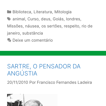
Categorias
Biblioteca
,
Literatura
,
Mitologia
Tags
animal
,
Curso
,
deus
,
Goiás
,
londres
,
Missões
,
náusea
,
os sertões
,
respeito
,
rio de
janeiro
,
substância
Deixe um comentário
SARTRE, O PENSADOR DA
ANGÚSTIA
20/11/2010
Por
Francisco Fernandes Ladeira