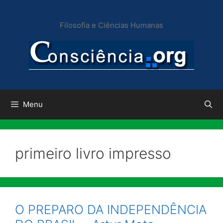
Pular
para
Filosofia e Ciências Humanas
o
conteúdo
Menu
primeiro livro impresso
O PREPARO DA INDEPENDÊNCIA