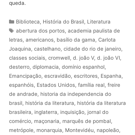
queda.
Categorias
Biblioteca
,
História do Brasil
,
Literatura
Tags
abertura dos portos
,
academia paulista de
letras
,
americanos
,
basílio da gama
,
Carlota
Joaquina
,
castelhano
,
cidade do rio de janeiro
,
classes sociais
,
cromwell
,
d. joão V
,
d. joão VI
,
desterro
,
diplomacia
,
domínio espanhol
,
Emancipação
,
escravidão
,
escritores
,
Espanha
,
espanhóis
,
Estados Unidos
,
família real
,
freire
de andrade
,
historia da independencia do
brasil
,
história da literatura
,
história da literatura
brasileira
,
inglaterra
,
inquisição
,
jornal do
comércio
,
maçonaria
,
marquês de pombal
,
metrópole
,
monarquia
,
Montevidéu
,
napoleão
,