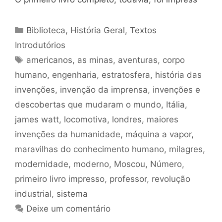
Categorias
Biblioteca
,
História Geral
,
Textos
Introdutórios
Tags
americanos
,
as minas
,
aventuras
,
corpo
humano
,
engenharia
,
estratosfera
,
história das
invenções
,
invenção da imprensa
,
invenções e
descobertas que mudaram o mundo
,
Itália
,
james watt
,
locomotiva
,
londres
,
maiores
invenções da humanidade
,
máquina a vapor
,
maravilhas do conhecimento humano
,
milagres
,
modernidade
,
moderno
,
Moscou
,
Número
,
primeiro livro impresso
,
professor
,
revolução
industrial
,
sistema
Deixe um comentário