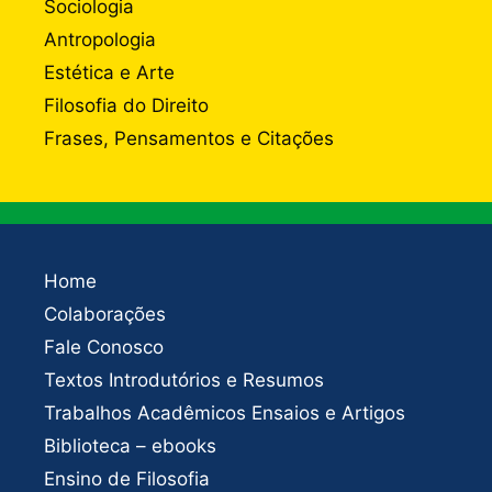
Sociologia
Antropologia
Estética e Arte
Filosofia do Direito
Frases, Pensamentos e Citações
Home
Colaborações
Fale Conosco
Textos Introdutórios e Resumos
Trabalhos Acadêmicos Ensaios e Artigos
Biblioteca – ebooks
Ensino de Filosofia