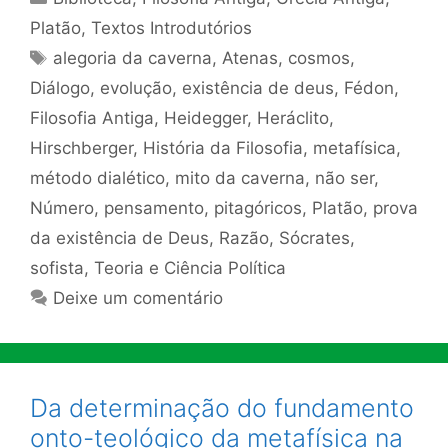
Platão
,
Textos Introdutórios
Tags
alegoria da caverna
,
Atenas
,
cosmos
,
Diálogo
,
evolução
,
existência de deus
,
Fédon
,
Filosofia Antiga
,
Heidegger
,
Heráclito
,
Hirschberger
,
História da Filosofia
,
metafísica
,
método dialético
,
mito da caverna
,
não ser
,
Número
,
pensamento
,
pitagóricos
,
Platão
,
prova
da existência de Deus
,
Razão
,
Sócrates
,
sofista
,
Teoria e Ciência Política
Deixe um comentário
Da determinação do fundamento
onto-teológico da metafísica na