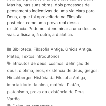
Mas há, nas suas obras, dois processos de
pensamento indicativas de uma via clara para
Deus, e que foi aproveitada na Filosofia
posterior, como uma prova real dessa
existência. Podemos denominar a uma dessas
vias, a física e, à outra, a dialética.
Categorias
Biblioteca
,
Filosofia Antiga
,
Grécia Antiga
,
Platão
,
Textos Introdutórios
Tags
atributos de deus
,
cosmos
,
definição de
deus
,
diotima
,
eros
,
existência de deus
,
gregos
,
Hirschberger
,
História da Filosofia Antiga
,
imortalidade da alma
,
matéria
,
Platão
,
platonismo
,
prova da existência de Deus
,
Varrão
Deixe um comentário