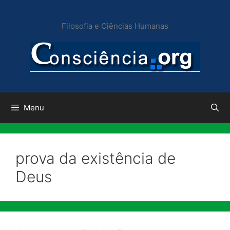
Pular
para
Filosofia e Ciências Humanas
o
conteúdo
Menu
prova da existência de
Deus