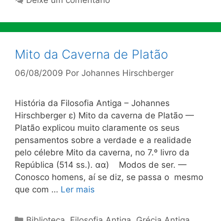
Mito da Caverna de Platão
06/08/2009
Por
Johannes Hirschberger
História da Filosofia Antiga – Johannes
Hirschberger ε) Mito da caverna de Platão —
Platão explicou muito claramente os seus
pensamentos sobre a verdade e a realidade
pelo célebre Mito da caverna, no 7.º livro da
República (514 ss.). αα) Modos de ser. —
Conosco homens, aí se diz, se passa o mesmo
que com …
Ler mais
Categorias
Biblioteca
,
Filosofia Antiga
,
Grécia Antiga
,