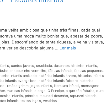
ma velha ambiciosa que tinha três filhas, cada qual
, morava uma moça muito bonita que, apesar de pobre,
jóias. Desconfiando de tanta riqueza, a velha visitava,
ara ver se descobria alguma …
Ler mais
fantis
,
contos juvenis
,
crueldade
,
desenhos histórias infantis
,
abulas chapeuzinho vermelho
,
fábulas infantis
,
fabulas pequenas
,
storias infantis amizade
,
histórias infantis árvore
,
historias infantis
ias infantis evangelicas
,
histórias infantis folclore
,
historias
nas
,
irmãos grimm
,
jogos infantis
,
literatura infantil
,
mensagens
her
,
musicas infantis
,
o cego
,
O Príncipe
,
o que são fabulas
,
ouro
,
oesias infantis
,
príncipe
,
rapunzel desenho
,
rapunzel historia
,
xtos infantis
,
textos legais
,
vestidos