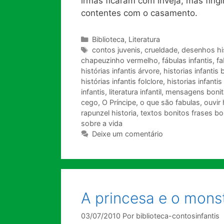
irmãs ficaram com inveja, mas fin
contentes com o casamento.
Categorias
Biblioteca
,
Literatura
Tags
contos juvenis
,
crueldade
,
desenhos his
chapeuzinho vermelho
,
fábulas infantis
,
fa
histórias infantis árvore
,
historias infantis 
histórias infantis folclore
,
historias infantis
infantis
,
literatura infantil
,
mensagens bonit
cego
,
O Príncipe
,
o que são fabulas
,
ouvir 
rapunzel historia
,
textos bonitos frases bo
sobre a vida
Deixe um comentário
A princesa e o mons
03/07/2010
Por
biblioteca-contosinfantis