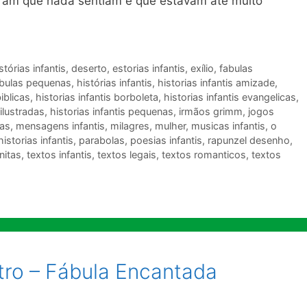
giram que nada sentiam e que estavam até muito
tórias infantis
,
deserto
,
estorias infantis
,
exílio
,
fabulas
bulas pequenas
,
histórias infantis
,
historias infantis amizade
,
biblicas
,
historias infantis borboleta
,
historias infantis evangelicas
,
 ilustradas
,
historias infantis pequenas
,
irmãos grimm
,
jogos
as
,
mensagens infantis
,
milagres
,
mulher
,
musicas infantis
,
o
historias infantis
,
parabolas
,
poesias infantis
,
rapunzel desenho
,
nitas
,
textos infantis
,
textos legais
,
textos romanticos
,
textos
tro – Fábula Encantada