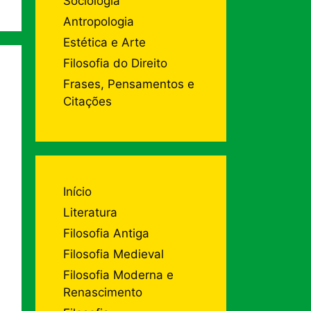
Sociologia
Antropologia
Estética e Arte
Filosofia do Direito
Frases, Pensamentos e
Citações
Início
Literatura
Filosofia Antiga
Filosofia Medieval
Filosofia Moderna e
Renascimento