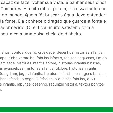
capaz de fazer voltar sua vista: é banhar seus olhos
omadres. E muito difícil, porém, ir a essa fonte que
im do mundo. Quem fôr buscar a água deve entender-
a fonte. Ela conhece o dragão que guarda a fonte e
dormecido. O rei ficou muito satisfeito com a
sou-a com uma bolsa cheia de dinheiro.
fantis
,
contos juvenis
,
crueldade
,
desenhos histórias infantis
,
hapeuzinho vermelho
,
fábulas infantis
,
fabulas pequenas
,
fim do
s amizade
,
histórias infantis árvore
,
historias infantis biblicas
,
tis evangelicas
,
histórias infantis folclore
,
historias infantis
ãos grimm
,
jogos infantis
,
literatura infantil
,
mensagens bonitas
,
cas infantis
,
o cego
,
O Príncipe
,
o que são fabulas
,
ouvir
 infantis
,
rapunzel desenho
,
rapunzel historia
,
textos bonitos
is