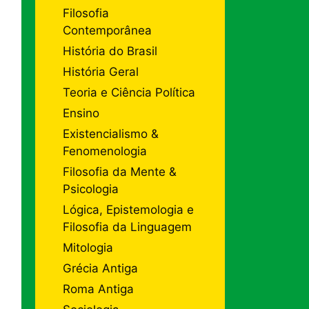
Filosofia
Contemporânea
História do Brasil
História Geral
Teoria e Ciência Política
Ensino
Existencialismo &
Fenomenologia
Filosofia da Mente &
Psicologia
Lógica, Epistemologia e
Filosofia da Linguagem
Mitologia
Grécia Antiga
Roma Antiga