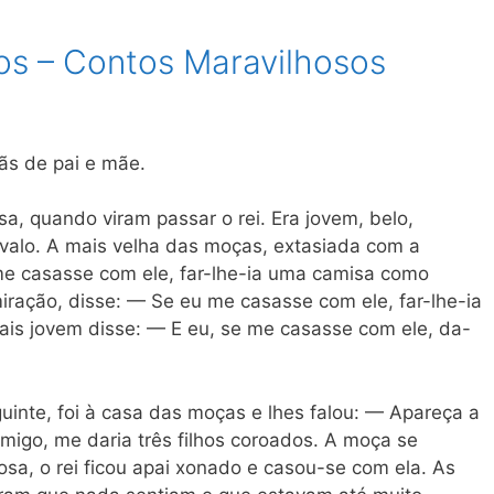
os – Contos Maravilhosos
ãs de pai e mãe.
a, quando viram passar o rei. Era jovem, belo,
alo. A mais velha das moças, extasiada com a
me casasse com ele, far-lhe-ia uma camisa como
iração, disse: — Se eu me casasse com ele, far-lhe-ia
is jovem disse: — E eu, se me casasse com ele, da-
guinte, foi à casa das moças e lhes falou: — Apareça a
migo, me daria três filhos coroados. A moça se
sa, o rei ficou apai xonado e casou-se com ela. As