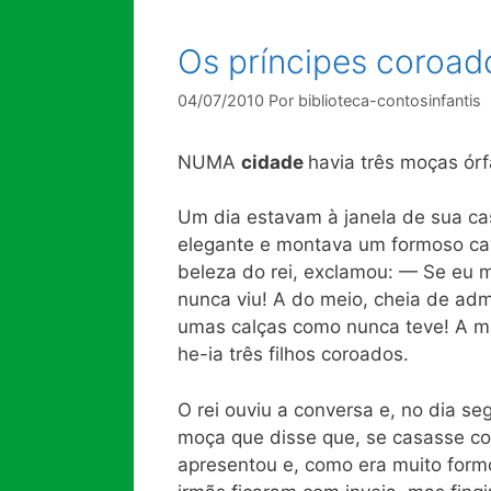
Os príncipes coroad
04/07/2010
Por
biblioteca-contosinfantis
NUMA
cidade
havia três moças órf
Um dia estavam à janela de sua cas
elegante e montava um formoso cav
beleza do rei, exclamou: — Se eu 
nunca viu! A do meio, cheia de adm
umas calças como nunca teve! A ma
he-ia três filhos coroados.
O rei ouviu a conversa e, no dia se
moça que disse que, se casasse co
apresentou e, como era muito formo