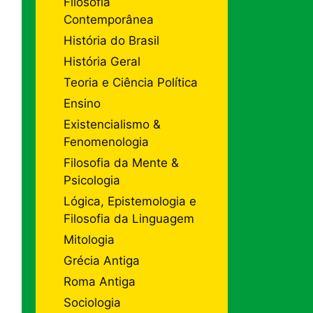
Filosofia
Contemporânea
História do Brasil
História Geral
Teoria e Ciência Política
Ensino
Existencialismo &
Fenomenologia
Filosofia da Mente &
Psicologia
Lógica, Epistemologia e
Filosofia da Linguagem
Mitologia
Grécia Antiga
Roma Antiga
Sociologia