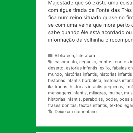
Majestade que só existe uma coisa 
com água tirada da Fonte das Três C
fica num reino situado quase no f
se com uma velha que mora perto d
sabe quando êle está acordado ou a
informação da velhinha e recompen
Categorias
Biblioteca
,
Literatura
Tags
casamento
,
cegueira
,
contos
,
contos in
deserto
,
estorias infantis
,
exílio
,
fabulas c
mundo
,
histórias infantis
,
historias infanti
historias infantis borboleta
,
historias infan
ilustradas
,
historias infantis pequenas
,
irm
mensagens infantis
,
milagres
,
mulher
,
musi
historias infantis
,
parabolas
,
poder
,
poesias
frases bonitas
,
textos infantis
,
textos lega
Deixe um comentário