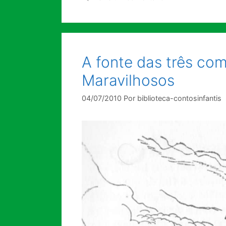
A fonte das três com
Maravilhosos
04/07/2010
Por
biblioteca-contosinfantis