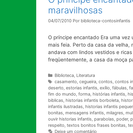
maravilhosas
04/07/2010
Por
biblioteca-contosinfantis
O príncipe encantado Era uma vez u
mais feia. Perto da casa da velha
andava com lindos vestidos e ricas 
freqüentemente, a casa da moça p
Categorias
Biblioteca
,
Literatura
Tags
casamento
,
cegueira
,
contos
,
contos in
deserto
,
estorias infantis
,
exílio
,
fábulas
,
f
fim do mundo
,
forma
,
histórias infantis
,
hi
biblicas
,
historias infantis borboleta
,
histor
infantis ilustradas
,
historias infantis peque
bonitas
,
mensagens infantis
,
milagres
,
mul
ouvir historias infantis
,
parabolas
,
poder
,
p
respeito
,
textos bonitos frases bonitas
,
te
Deixe um comentário