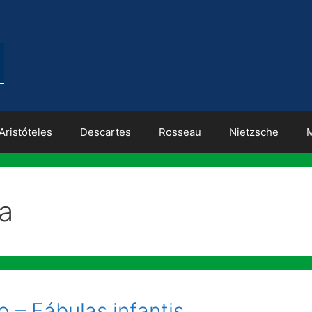
Aristóteles
Descartes
Rosseau
Nietzsche
ia
 – Fábulas infantis