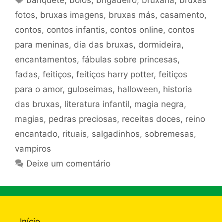
banquete
,
bolos
,
brigadeiro
,
bruxaria
,
bruxas
fotos
,
bruxas imagens
,
bruxas más
,
casamento
,
contos
,
contos infantis
,
contos online
,
contos
para meninas
,
dia das bruxas
,
dormideira
,
encantamentos
,
fábulas sobre princesas
,
fadas
,
feitiços
,
feitiços harry potter
,
feitiços
para o amor
,
guloseimas
,
halloween
,
historia
das bruxas
,
literatura infantil
,
magia negra
,
magias
,
pedras preciosas
,
receitas doces
,
reino
encantado
,
rituais
,
salgadinhos
,
sobremesas
,
vampiros
Deixe um comentário
Início