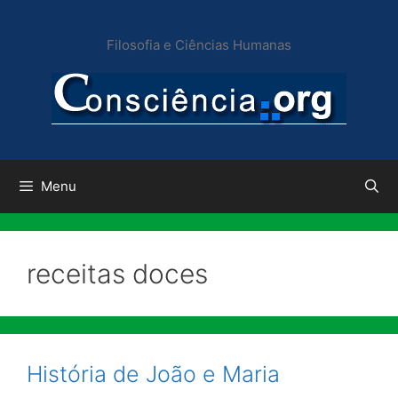
Pular
para
Filosofia e Ciências Humanas
o
conteúdo
Menu
receitas doces
História de João e Maria