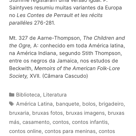
Saintyves resumiu muitas variantes da Europa
no
Les Contes de Perrault et les récits
paralléles
276-281.
Mt. 327 de Aarne-Thompson,
The
Children
and
the Ogre,
A: conhecido em toda América latina,
na América Indiana, segundo Stith Thompson,
entre os negros da Jamaica, nos estudos de
Beckwith,
Memoirs of the American Folk-Lore
Society,
XVII. (Câmara Cascudo)
Categorias
Biblioteca
,
Literatura
Tags
América Latina
,
banquete
,
bolos
,
brigadeiro
,
bruxaria
,
bruxas fotos
,
bruxas imagens
,
bruxas
más
,
casamento
,
contos
,
contos infantis
,
contos online
,
contos para meninas
,
contos