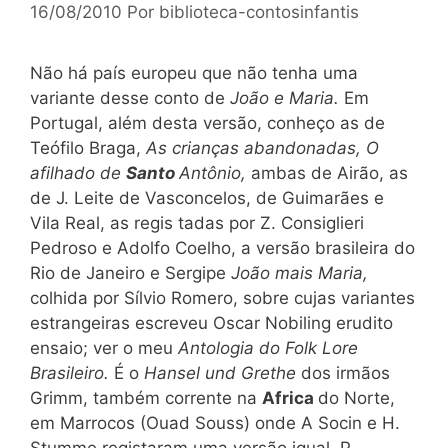
16/08/2010
Por
biblioteca-contosinfantis
Não há país europeu que não tenha uma
variante desse conto de
João e Maria.
Em
Portugal, além desta versão, conheço as de
Teófilo Braga,
As crianças abandonadas, O
afilhado de
Santo
Antônio,
ambas de Airão, as
de J. Leite de
Vasconcelos, de Guimarães e
Vila Real, as regis tadas por Z. Consiglieri
Pedroso e Adolfo Coelho, a versão brasileira do
Rio de Janeiro e Sergipe
João mais Maria,
colhida por Sílvio Romero, sobre cujas variantes
estrangeiras escreveu Oscar Nobiling erudito
ensaio; ver o meu
Antologia do
Folk Lore
Brasileiro.
É o
Hansel und Grethe
dos irmãos
Grimm, também corrente na
Africa
do Norte,
em Marrocos (Ouad Souss) onde A Socin e H.
Stumme registaram uma versão igual. P.