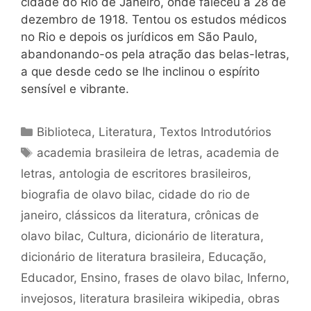
cidade do Rio de Janeiro, onde faleceu a 28 de
dezembro de 1918. Tentou os estudos médicos
no Rio e depois os jurídicos em São Paulo,
abandonando-os pela atração das belas-letras,
a que desde cedo se lhe inclinou o espírito
sensível e vibrante.
Categorias
Biblioteca
,
Literatura
,
Textos Introdutórios
Tags
academia brasileira de letras
,
academia de
letras
,
antologia de escritores brasileiros
,
biografia de olavo bilac
,
cidade do rio de
janeiro
,
clássicos da literatura
,
crônicas de
olavo bilac
,
Cultura
,
dicionário de literatura
,
dicionário de literatura brasileira
,
Educação
,
Educador
,
Ensino
,
frases de olavo bilac
,
Inferno
,
invejosos
,
literatura brasileira wikipedia
,
obras