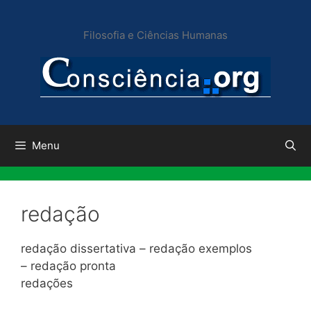
Pular
para
Filosofia e Ciências Humanas
o
conteúdo
Menu
redação
redação dissertativa – redação exemplos
– redação pronta
redações