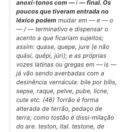
anoxí-tonos com —
i
— final. Os
poucos que tiveram entrada no
léxico podem
mudar em — e — o
— / — terminativo e dispensar o
acento a que ficariam sujeitos;
assim: quase, quepe, jure (e não
quási, quépi, júri); e as próprias
vozes latinas ou gregas em — is —
já vão sendo averbadas com a
desinência vernácula: bile por bílis,
sepse, raque, pelve, pube, licne,
cute etc. (46) Torrão é forma
alterada de terrão, pedaço de
terra; como tostão é dissi-milação
do are. teston, ital. testone, de