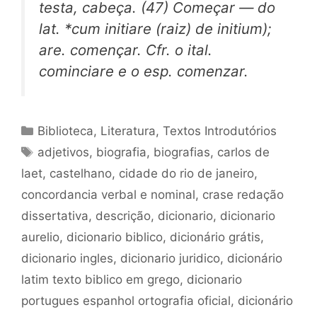
testa, cabeça. (47) Começar — do
lat. *cum initiare (raiz) de initium);
are. començar. Cfr. o ital.
cominciare e o esp. comenzar.
Categorias
Biblioteca
,
Literatura
,
Textos Introdutórios
Tags
adjetivos
,
biografia
,
biografias
,
carlos de
laet
,
castelhano
,
cidade do rio de janeiro
,
concordancia verbal e nominal
,
crase redação
dissertativa
,
descrição
,
dicionario
,
dicionario
aurelio
,
dicionario biblico
,
dicionário grátis
,
dicionario ingles
,
dicionario juridico
,
dicionário
latim texto biblico em grego
,
dicionario
portugues espanhol ortografia oficial
,
dicionário