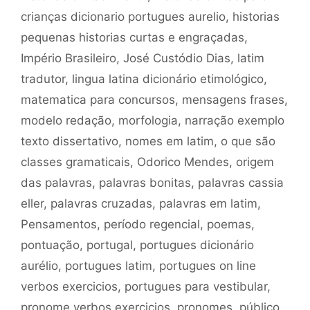
crianças dicionario portugues aurelio
,
historias
pequenas historias curtas e engraçadas
,
Império Brasileiro
,
José Custódio Dias
,
latim
tradutor
,
lingua latina dicionário etimológico
,
matematica para concursos
,
mensagens frases
,
modelo redação
,
morfologia
,
narração exemplo
texto dissertativo
,
nomes em latim
,
o que são
classes gramaticais
,
Odorico Mendes
,
origem
das palavras
,
palavras bonitas
,
palavras cassia
eller
,
palavras cruzadas
,
palavras em latim
,
Pensamentos
,
período regencial
,
poemas
,
pontuação
,
portugal
,
portugues dicionário
aurélio
,
portugues latim
,
portugues on line
verbos exercicios
,
portugues para vestibular
,
pronome verbos exercicios
,
pronomes
,
público
,