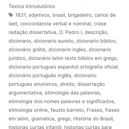
Textos Introdutórios
Tags
1831
,
adjetivos
,
brasil
,
brigadeiro
,
carlos de
laet
,
concordancia verbal e nominal
,
crase
redação dissertativa
,
D. Pedro I
,
descrição
,
dicionario
,
dicionario aurelio
,
dicionario biblico
,
dicionário grátis
,
dicionario ingles
,
dicionario
juridico
,
dicionário latim texto biblico em grego
,
dicionario portugues espanhol ortografia oficial
,
dicionário português inglês
,
dicionario
portugues sinonimos
,
direito
,
dissertação
argumentativa
,
etimologia das palavras
,
etimologia dos nomes palavras e significados
,
etimologia online
,
fausto barreto
,
Frases
,
frases
em latim
,
gramatica
,
grego
,
História do Brasil
,
historias curtas infantil
,
historias curtas para