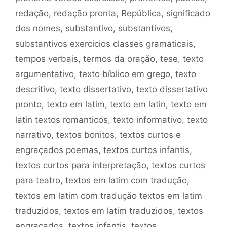
redação
,
redação pronta
,
República
,
significado
dos nomes
,
substantivo
,
substantivos
,
substantivos exercicios classes gramaticais
,
tempos verbais
,
termos da oração
,
tese
,
texto
argumentativo
,
texto bíblico em grego
,
texto
descritivo
,
texto dissertativo
,
texto dissertativo
pronto
,
texto em latim
,
texto em latin
,
texto em
latin textos romanticos
,
texto informativo
,
texto
narrativo
,
textos bonitos
,
textos curtos e
engraçados poemas
,
textos curtos infantis
,
textos curtos para interpretação
,
textos curtos
para teatro
,
textos em latim com tradução
,
textos em latim com tradução textos em latim
traduzidos
,
textos em latim traduzidos
,
textos
engraçados
,
textos infantis
,
textos