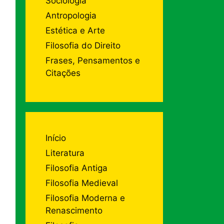
Sociologia
Antropologia
Estética e Arte
Filosofia do Direito
Frases, Pensamentos e
Citações
Início
Literatura
Filosofia Antiga
Filosofia Medieval
Filosofia Moderna e
Renascimento