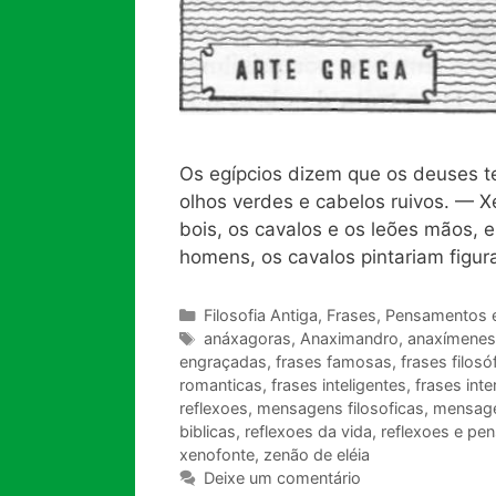
Os egípcios dizem que os deuses te
olhos verdes e cabelos ruivos. — 
bois, os cavalos e os leões mãos, 
homens, os cavalos pintariam figu
Categorias
Filosofia Antiga
,
Frases, Pensamentos 
Tags
anáxagoras
,
Anaximandro
,
anaxímenes
engraçadas
,
frases famosas
,
frases filosó
romanticas
,
frases inteligentes
,
frases int
reflexoes
,
mensagens filosoficas
,
mensagen
biblicas
,
reflexoes da vida
,
reflexoes e pe
xenofonte
,
zenão de eléia
Deixe um comentário