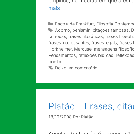
empírico, na medida em que a este
mais
Categorias
Escola de Frankfurt
,
Filosofia Contemp
Tags
Adorno
,
benjamin
,
citaçoes famosas
,
D
famosas
,
frases filosóficas
,
frases filosof
frases interessantes
,
frases legais
,
frases 
Horkheimer
,
Marcuse
,
mensagens filosofi
Pensamentos
,
reflexoes biblicas
,
reflexoes
bonitos
Deixe um comentário
Platão – Frases, ci
18/12/2008
Por
Platão
Aqueles dentre vós, ó homens, são