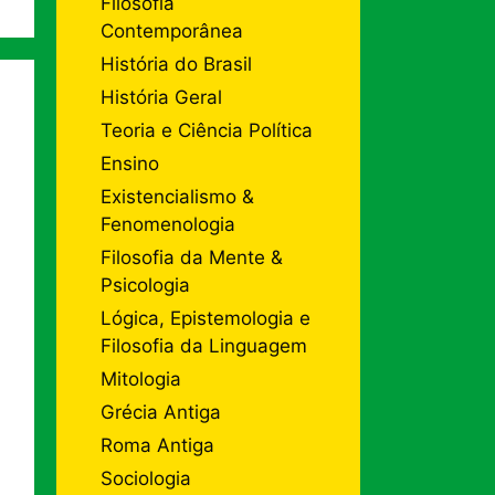
Filosofia
Contemporânea
História do Brasil
História Geral
Teoria e Ciência Política
Ensino
Existencialismo &
Fenomenologia
Filosofia da Mente &
Psicologia
Lógica, Epistemologia e
Filosofia da Linguagem
Mitologia
Grécia Antiga
Roma Antiga
Sociologia