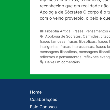
reconhecido que em realidade não 
Apologia de Sócrates O corpo é o 
com o velho provérbio, o belo é q
Categorias
Filosofia Antiga
,
Frases, Pensamentos 
Tags
Apologia de Sócrates
,
Cármides
,
citaç
frases famosas
,
frases filosóficas
,
frases 
inteligentes
,
frases interessantes
,
frases l
mensagens filosoficas
,
mensagens filosofi
reflexoes e pensamentos
,
reflexoes evang
Deixe um comentário
Home
Colaborações
Fale Conosco