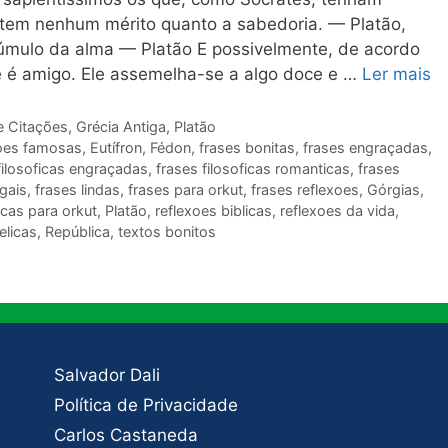
tem nenhum mérito quanto a sabedoria. — Platão,
túmulo da alma — Platão E possivelmente, de acordo
ue é amigo. Ele assemelha-se a algo doce e …
Ler mais
e Citações
,
Grécia Antiga
,
Platão
oes famosas
,
Eutífron
,
Fédon
,
frases bonitas
,
frases engraçadas
,
filosoficas engraçadas
,
frases filosoficas romanticas
,
frases
egais
,
frases lindas
,
frases para orkut
,
frases reflexoes
,
Górgias
,
cas para orkut
,
Platão
,
reflexoes biblicas
,
reflexoes da vida
,
elicas
,
República
,
textos bonitos
Salvador Dali
Política de Privacidade
Carlos Castaneda