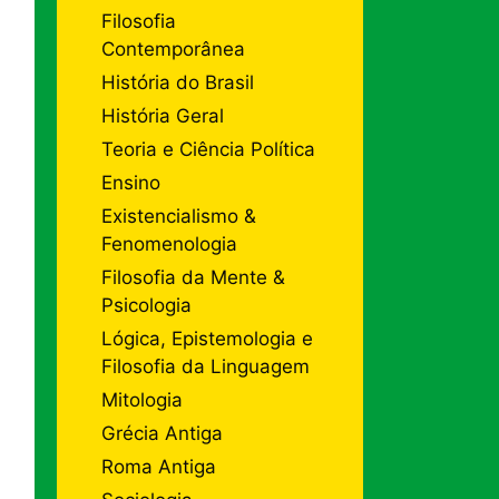
Filosofia
Contemporânea
História do Brasil
História Geral
Teoria e Ciência Política
Ensino
Existencialismo &
Fenomenologia
Filosofia da Mente &
Psicologia
Lógica, Epistemologia e
Filosofia da Linguagem
Mitologia
Grécia Antiga
Roma Antiga