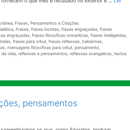
 fornecem o que lhes é recusado no exterior e …
Ler
orânea
,
Frases, Pensamentos e Citações
ialética
,
Frases
,
frases bonitas
,
frases engraçadas
,
frases
icas engraçadas
,
frases filosoficas romanticas
,
frases inteligentes
,
lindas
,
frases para orkut
,
frases reflexoes
,
habermas
,
cas
,
mensagens filosoficas para orkut
,
pensamento
,
 da vida
,
reflexoes e pensamentos
,
reflexoes evangelicas
,
textos
tações, pensamentos
 sapientíssimos os que, como Sócrates, tenham