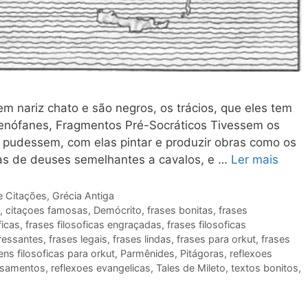
m nariz chato e são negros, os trácios, que eles tem
Xenófanes, Fragmentos Pré-Socráticos Tivessem os
e pudessem, com elas pintar e produzir obras como os
ras de deuses semelhantes a cavalos, e …
Ler mais
e Citações
,
Grécia Antiga
,
citaçoes famosas
,
Demócrito
,
frases bonitas
,
frases
ficas
,
frases filosoficas engraçadas
,
frases filosoficas
eressantes
,
frases legais
,
frases lindas
,
frases para orkut
,
frases
s filosoficas para orkut
,
Parmênides
,
Pitágoras
,
reflexoes
nsamentos
,
reflexoes evangelicas
,
Tales de Mileto
,
textos bonitos
,