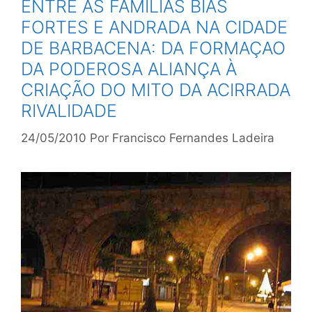
ENTRE AS FAMÍLIAS BIAS
FORTES E ANDRADA NA CIDADE
DE BARBACENA: DA FORMAÇAO
DA PODEROSA ALIANÇA À
CRIAÇÃO DO MITO DA ACIRRADA
RIVALIDADE
24/05/2010
Por
Francisco Fernandes Ladeira