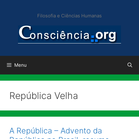
Pular
para
Filosofia e Ciências Humanas
o
conteúdo
Menu
República Velha
A República – Advento da