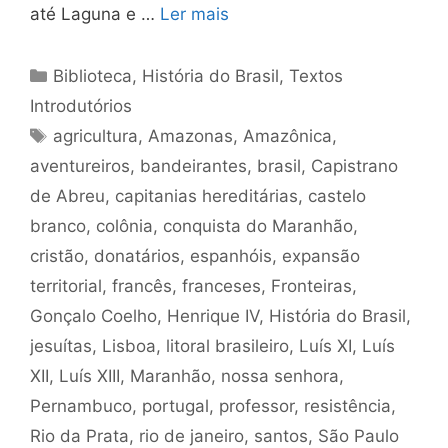
até Laguna e …
Ler mais
Categorias
Biblioteca
,
História do Brasil
,
Textos
Introdutórios
Tags
agricultura
,
Amazonas
,
Amazônica
,
aventureiros
,
bandeirantes
,
brasil
,
Capistrano
de Abreu
,
capitanias hereditárias
,
castelo
branco
,
colônia
,
conquista do Maranhão
,
cristão
,
donatários
,
espanhóis
,
expansão
territorial
,
francês
,
franceses
,
Fronteiras
,
Gonçalo Coelho
,
Henrique IV
,
História do Brasil
,
jesuítas
,
Lisboa
,
litoral brasileiro
,
Luís XI
,
Luís
XII
,
Luís XIII
,
Maranhão
,
nossa senhora
,
Pernambuco
,
portugal
,
professor
,
resistência
,
Rio da Prata
,
rio de janeiro
,
santos
,
São Paulo