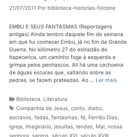
21/07/2011
Por
biblioteca-historias-folclore
EMBU E SEUS FANTASMAS (Reportagens
antigas) Ainda lembro daquele fim de semana
em que fui conhecer Embu, já no fim da Grande
Guerra. No kilómetro 27 do estradão de
Itapecerica, um caminho foge à esquerda e
grimpa pelos penhascos. Ali há uma cachoeira
de águas escuras que, saltando sobre as
pedras, se fazem prateadas. Ao …
Ler mais
Categorias
Biblioteca
,
Literatura
Tags
Companhia de Jesus
,
conto
,
diabo
,
escravos
,
fadas
,
fantasmas
,
fé
,
Fernão Dias
,
igreja
,
Imaginário
,
jesuítas
,
lendas
,
Mal
,
nossa
senhora
,
santos
,
século XVI
,
século XVIII
,