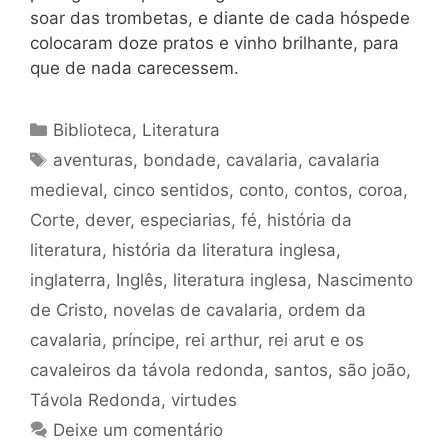
soar das trombetas, e diante de cada hóspede
colocaram doze pratos e vinho brilhante, para
que de nada carecessem.
Categorias
Biblioteca
,
Literatura
Tags
aventuras
,
bondade
,
cavalaria
,
cavalaria
medieval
,
cinco sentidos
,
conto
,
contos
,
coroa
,
Corte
,
dever
,
especiarias
,
fé
,
história da
literatura
,
história da literatura inglesa
,
inglaterra
,
Inglês
,
literatura inglesa
,
Nascimento
de Cristo
,
novelas de cavalaria
,
ordem da
cavalaria
,
príncipe
,
rei arthur
,
rei arut e os
cavaleiros da távola redonda
,
santos
,
são joão
,
Távola Redonda
,
virtudes
Deixe um comentário