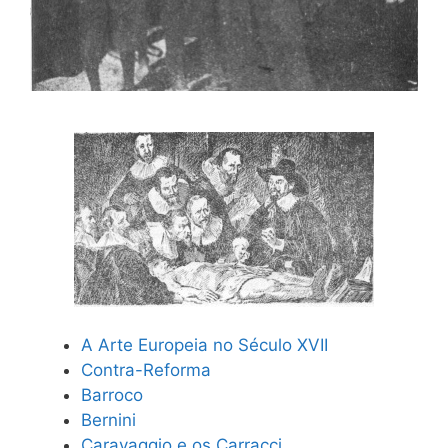
A Arte Europeia no Século XVII
Contra-Reforma
Barroco
Bernini
Caravaggio e os Carracci