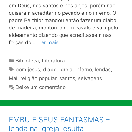
em Deus, nos santos e nos anjos, porém não
quiseram acreditar no pecado e no inferno. O
padre Belchior mandou então fazer um diabo
de madeira, montou-o num cavalo e saiu pelo
aldeamento dizendo que acreditassem nas
forças do …
Ler mais
Categorias
Biblioteca
,
Literatura
Tags
bom jesus
,
diabo
,
igreja
,
Inferno
,
lendas
,
Mal
,
religião popular
,
santos
,
selvagens
Deixe um comentário
EMBU E SEUS FANTASMAS –
lenda na igreja jesuíta