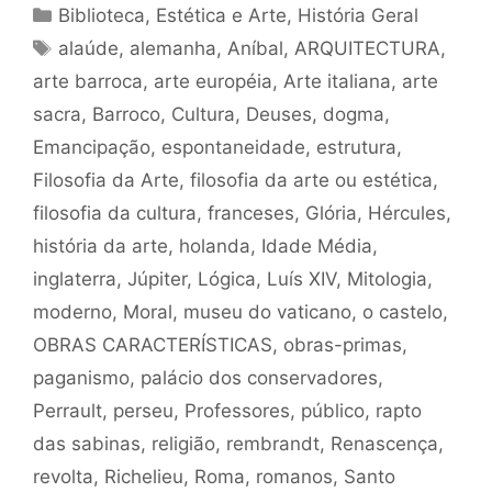
Categorias
Biblioteca
,
Estética e Arte
,
História Geral
Tags
alaúde
,
alemanha
,
Aníbal
,
ARQUITECTURA
,
arte barroca
,
arte européia
,
Arte italiana
,
arte
sacra
,
Barroco
,
Cultura
,
Deuses
,
dogma
,
Emancipação
,
espontaneidade
,
estrutura
,
Filosofia da Arte
,
filosofia da arte ou estética
,
filosofia da cultura
,
franceses
,
Glória
,
Hércules
,
história da arte
,
holanda
,
Idade Média
,
inglaterra
,
Júpiter
,
Lógica
,
Luís XIV
,
Mitologia
,
moderno
,
Moral
,
museu do vaticano
,
o castelo
,
OBRAS CARACTERÍSTICAS
,
obras-primas
,
paganismo
,
palácio dos conservadores
,
Perrault
,
perseu
,
Professores
,
público
,
rapto
das sabinas
,
religião
,
rembrandt
,
Renascença
,
revolta
,
Richelieu
,
Roma
,
romanos
,
Santo