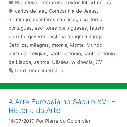
Categorias
Biblioteca
,
Literatura
,
Textos Introdutórios
Tags
carlos de laet
,
Companhia de Jesus
,
demiurgo
,
escritores católicos
,
escritores
portugues
,
escritores portugueses
,
fausto
barreto
,
governo
,
história da igreja
,
Igreja
Católica
,
milagres
,
morais
,
Morte
,
Mundo
,
portugal
,
religião
,
santo antônio
,
santo antônio
de Lisboa
,
santos
,
Ulisses
,
wikipedia
,
XVIII
Deixe um comentário
A Arte Europeia no Século XVII –
História da Arte
16/07/2010
Por
Pierre du Colombier