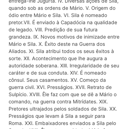
entrega-lhe Jugurta. IV. Diversas ações de Sila,
quando sob as ordens de Mário. V. Origem do
ódio entre Mário e Sila. VI. Sila é nomeado
pretor.VII. É enviado à Capadócia na qualidade
de legado. VIII. Predição de sua futura
grandeza. IX. Novos motivos de inimizade entre
Mário e Sila. X. Êxito deste na Guerra dos
Aliados. XI. Sila atribui todos os seus êxitos à
sorte. XII. Acontecimento que lhe augura a
autoridade soberana. XIII. Irregularidade de seu
caráter e de sua conduta. XIV. É nomeado
cônsul. Seus casamentos. XV. Começo da
guerra civil. XVI. Presságios. XVII. Retrato de
Sulpício. XVIII. Êle faz com que se dê a Mário o
comando, na guerra contra Mitrídates. XIX.
Pretores ultrajados pelos soldados de Sila. XX.
Presságios que levam á Sila a seguir para
Roma. XXI. Embaixadores enviados a Sila pelo