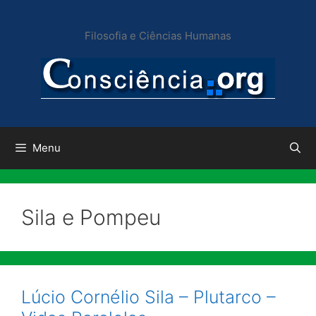
Pular
para
Filosofia e Ciências Humanas
o
conteúdo
Menu
Sila e Pompeu
Lúcio Cornélio Sila – Plutarco –