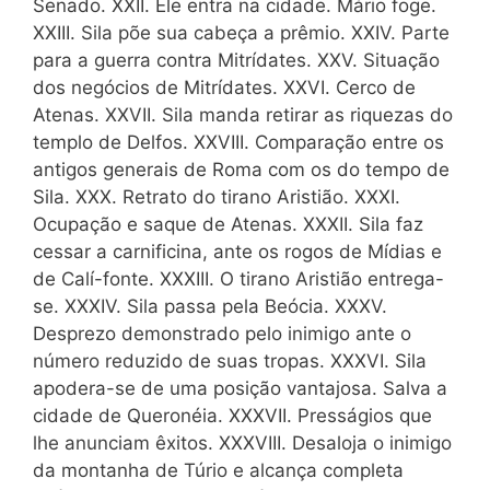
Senado. XXII. Êle entra na cidade. Mário foge.
XXIII. Sila põe sua cabeça a prêmio. XXIV. Parte
para a guerra contra Mitrídates. XXV. Situação
dos negócios de Mitrídates. XXVI. Cerco de
Atenas. XXVII. Sila manda retirar as riquezas do
templo de Delfos. XXVIII. Comparação entre os
antigos generais de Roma com os do tempo de
Sila. XXX. Retrato do tirano Aristião. XXXI.
Ocupação e saque de Atenas. XXXII. Sila faz
cessar a carnificina, ante os rogos de Mídias e
de Calí-fonte. XXXIII. O tirano Aristião entrega-
se. XXXIV. Sila passa pela Beócia. XXXV.
Desprezo demonstrado pelo inimigo ante o
número reduzido de suas tropas. XXXVI. Sila
apodera-se de uma posição vantajosa. Salva a
cidade de Queronéia. XXXVII. Presságios que
lhe anunciam êxitos. XXXVIII. Desaloja o inimigo
da montanha de Túrio e alcança completa