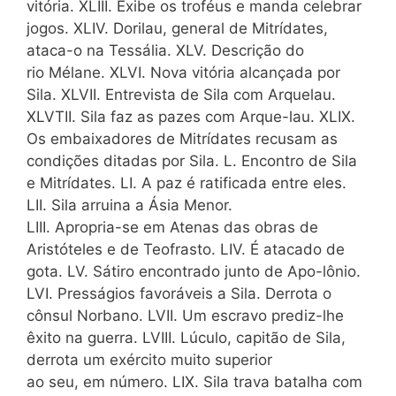
vitória. XLIII. Exibe os troféus e manda celebrar
jogos. XLIV. Dorilau, general de Mitrídates,
ataca-o na Tessália. XLV. Descrição do
rio Mélane. XLVI. Nova vitória alcançada por
Sila. XLVII. Entrevista de Sila com Arquelau.
XLVTII. Sila faz as pazes com Arque-lau. XLIX.
Os embaixadores de Mitrídates recusam as
condições ditadas por Sila. L. Encontro de Sila
e Mitrídates. LI. A paz é ratificada entre eles.
LII. Sila arruina a Ásia Menor.
LIII. Apropria-se em Atenas das obras de
Aristóteles e de Teofrasto. LIV. É atacado de
gota. LV. Sátiro encontrado junto de Apo-lônio.
LVI. Presságios favoráveis a Sila. Derrota o
cônsul Norbano. LVII. Um escravo prediz-lhe
êxito na guerra. LVIII. Lúculo, capitão de Sila,
derrota um exército muito superior
ao seu, em número. LIX. Sila trava batalha com