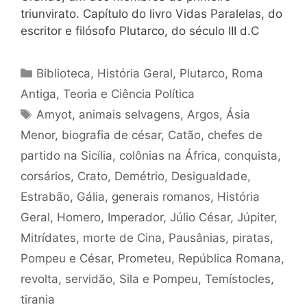
triunvirato. Capítulo do livro Vidas Paralelas, do
escritor e filósofo Plutarco, do século III d.C
Categorias
Biblioteca
,
História Geral
,
Plutarco
,
Roma
Antiga
,
Teoria e Ciência Política
Tags
Amyot
,
animais selvagens
,
Argos
,
Ásia
Menor
,
biografia de césar
,
Catão
,
chefes de
partido na Sicília
,
colônias na África
,
conquista
,
corsários
,
Crato
,
Demétrio
,
Desigualdade
,
Estrabão
,
Gália
,
generais romanos
,
História
Geral
,
Homero
,
Imperador
,
Júlio César
,
Júpiter
,
Mitrídates
,
morte de Cina
,
Pausânias
,
piratas
,
Pompeu e César
,
Prometeu
,
República Romana
,
revolta
,
servidão
,
Sila e Pompeu
,
Temístocles
,
tirania