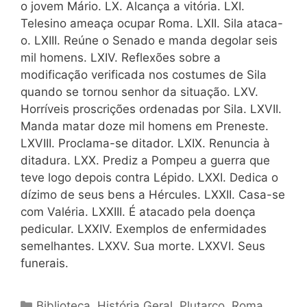
o jovem Mário. LX. Alcança a vitória. LXI.
Telesino ameaça ocupar Roma. LXII. Sila ataca-
o. LXIII. Reúne o Senado e manda degolar seis
mil homens. LXIV. Reflexões sobre a
modificação verificada nos costumes de Sila
quando se tornou senhor da situação. LXV.
Horríveis proscrições ordenadas por Sila. LXVII.
Manda matar doze mil homens em Preneste.
LXVIII. Proclama-se ditador. LXIX. Renuncia à
ditadura. LXX. Prediz a Pompeu a guerra que
teve logo depois contra Lépido. LXXI. Dedica o
dízimo de seus bens a Hércules. LXXII. Casa-se
com Valéria. LXXIII. É atacado pela doença
pedicular. LXXIV. Exemplos de enfermidades
semelhantes. LXXV. Sua morte. LXXVI. Seus
funerais.
Categorias
Biblioteca
,
História Geral
,
Plutarco
,
Roma