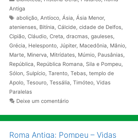
Antiga
Tags
abolição
,
Antíoco
,
Ásia
,
Ásia Menor
,
atenienses
,
Bitínia
,
Cálcide
,
cidade de Delfos
,
Cipião
,
Cláudio
,
Creta
,
dracmas
,
gauleses
,
Grécia
,
Helesponto
,
Júpiter
,
Macedônia
,
Mânio
,
Marte
,
Minerva
,
Mitrídates
,
Múmio
,
Pausânias
,
República
,
República Romana
,
Sila e Pompeu
,
Sólon
,
Sulpício
,
Tarento
,
Tebas
,
templo de
Apolo
,
Tesouro
,
Tessália
,
Timóteo
,
Vidas
Paralelas
Deixe um comentário
Roma Antiga: Pompeu – Vidas