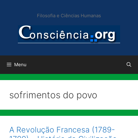
Pular
para
Filosofia e Ciências Humanas
o
conteúdo
Menu
sofrimentos do povo
A Revolução Francesa (1789-