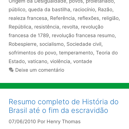
Origem da Desigualdade
,
povos
,
proletariado
,
público
,
queda da bastilha
,
raciocínio
,
Razão
,
realeza francesa
,
Referência
,
reflexões
,
religião
,
República
,
resistência
,
revolta
,
revolução
francesa de 1789
,
revolução francesa resumo
,
Robespierre
,
socialismo
,
Sociedade civil
,
sofrimentos do povo
,
temperamento
,
Teoria do
Estado
,
vaticano
,
violência
,
vontade
Deixe um comentário
Resumo completo de História do
Brasil até o fim da escravidão
07/06/2010
Por
Henry Thomas