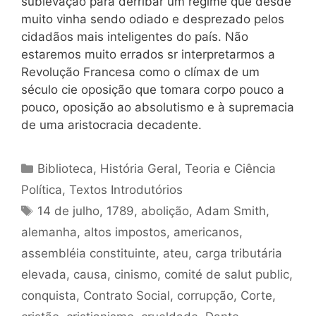
sublevação para derribar um regime que desde
muito vinha sendo odiado e desprezado pelos
cidadãos mais inteligentes do país. Não
estaremos muito errados sr interpretarmos a
Revolução Francesa como o clímax de um
século cie oposição que tomara corpo pouco a
pouco, oposição ao absolutismo e à supremacia
de uma aristocracia decadente.
Categorias
Biblioteca
,
História Geral
,
Teoria e Ciência
Política
,
Textos Introdutórios
Tags
14 de julho
,
1789
,
abolição
,
Adam Smith
,
alemanha
,
altos impostos
,
americanos
,
assembléia constituinte
,
ateu
,
carga tributária
elevada
,
causa
,
cinismo
,
comité de salut public
,
conquista
,
Contrato Social
,
corrupção
,
Corte
,