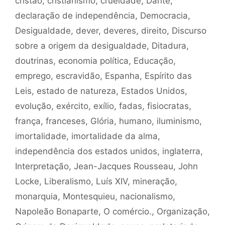
cristão
,
cristianismo
,
crueldade
,
Dante
,
declaração de independência
,
Democracia
,
Desigualdade
,
dever
,
deveres
,
direito
,
Discurso
sobre a origem da desigualdade
,
Ditadura
,
doutrinas
,
economia política
,
Educação
,
emprego
,
escravidão
,
Espanha
,
Espírito das
Leis
,
estado de natureza
,
Estados Unidos
,
evolução
,
exército
,
exílio
,
fadas
,
fisiocratas
,
frança
,
franceses
,
Glória
,
humano
,
iluminismo
,
imortalidade
,
imortalidade da alma
,
independência dos estados unidos
,
inglaterra
,
Interpretação
,
Jean-Jacques Rousseau
,
John
Locke
,
Liberalismo
,
Luís XIV
,
mineração
,
monarquia
,
Montesquieu
,
nacionalismo
,
Napoleão Bonaparte
,
O comércio.
,
Organização
,