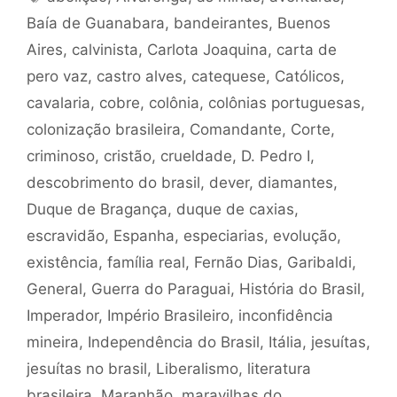
Baía de Guanabara
,
bandeirantes
,
Buenos
Aires
,
calvinista
,
Carlota Joaquina
,
carta de
pero vaz
,
castro alves
,
catequese
,
Católicos
,
cavalaria
,
cobre
,
colônia
,
colônias portuguesas
,
colonização brasileira
,
Comandante
,
Corte
,
criminoso
,
cristão
,
crueldade
,
D. Pedro I
,
descobrimento do brasil
,
dever
,
diamantes
,
Duque de Bragança
,
duque de caxias
,
escravidão
,
Espanha
,
especiarias
,
evolução
,
existência
,
família real
,
Fernão Dias
,
Garibaldi
,
General
,
Guerra do Paraguai
,
História do Brasil
,
Imperador
,
Império Brasileiro
,
inconfidência
mineira
,
Independência do Brasil
,
Itália
,
jesuítas
,
jesuítas no brasil
,
Liberalismo
,
literatura
brasileira
,
Maranhão
,
maravilhas do