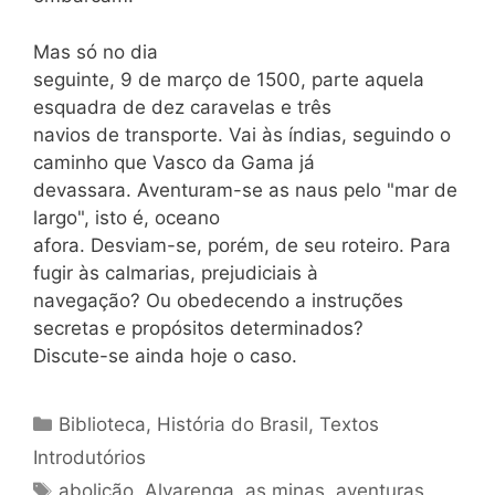
Mas só no dia
seguinte, 9 de março de 1500, parte aquela
esquadra de dez caravelas e três
navios de transporte. Vai às índias, seguindo o
caminho que Vasco da Gama já
devassara. Aventuram-se as naus pelo "mar de
largo", isto é, oceano
afora. Desviam-se, porém, de seu roteiro. Para
fugir às calmarias, prejudiciais à
navegação? Ou obedecendo a instruções
secretas e propósitos determinados?
Discute-se ainda hoje o caso.
Categorias
Biblioteca
,
História do Brasil
,
Textos
Introdutórios
Tags
abolição
,
Alvarenga
,
as minas
,
aventuras
,