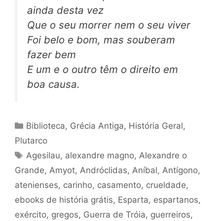
ainda desta vez
Que o seu morrer nem o seu viver
Foi belo e bom, mas souberam
fazer bem
E um e o outro têm o direito em
boa causa.
Categorias
Biblioteca
,
Grécia Antiga
,
História Geral
,
Plutarco
Tags
Agesilau
,
alexandre magno
,
Alexandre o
Grande
,
Amyot
,
Andróclidas
,
Aníbal
,
Antígono
,
atenienses
,
carinho
,
casamento
,
crueldade
,
ebooks de história grátis
,
Esparta
,
espartanos
,
exército
,
gregos
,
Guerra de Tróia
,
guerreiros
,