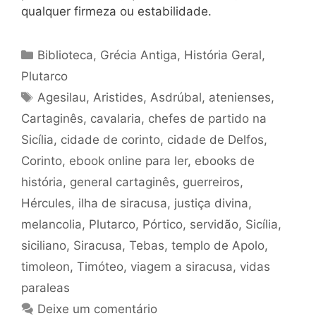
qualquer firmeza ou estabilidade.
Categorias
Biblioteca
,
Grécia Antiga
,
História Geral
,
Plutarco
Tags
Agesilau
,
Aristides
,
Asdrúbal
,
atenienses
,
Cartaginês
,
cavalaria
,
chefes de partido na
Sicília
,
cidade de corinto
,
cidade de Delfos
,
Corinto
,
ebook online para ler
,
ebooks de
história
,
general cartaginês
,
guerreiros
,
Hércules
,
ilha de siracusa
,
justiça divina
,
melancolia
,
Plutarco
,
Pórtico
,
servidão
,
Sicília
,
siciliano
,
Siracusa
,
Tebas
,
templo de Apolo
,
timoleon
,
Timóteo
,
viagem a siracusa
,
vidas
paraleas
Deixe um comentário