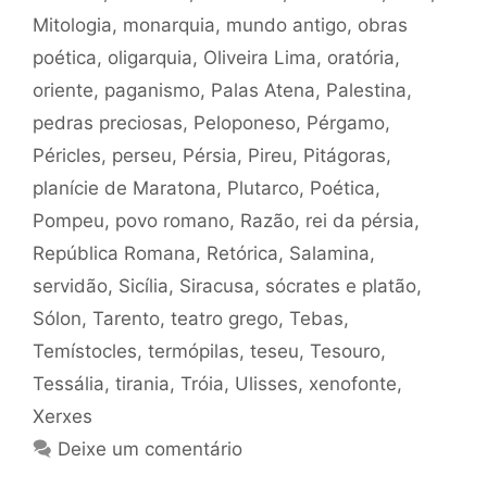
Mitologia
,
monarquia
,
mundo antigo
,
obras
poética
,
oligarquia
,
Oliveira Lima
,
oratória
,
oriente
,
paganismo
,
Palas Atena
,
Palestina
,
pedras preciosas
,
Peloponeso
,
Pérgamo
,
Péricles
,
perseu
,
Pérsia
,
Pireu
,
Pitágoras
,
planície de Maratona
,
Plutarco
,
Poética
,
Pompeu
,
povo romano
,
Razão
,
rei da pérsia
,
República Romana
,
Retórica
,
Salamina
,
servidão
,
Sicília
,
Siracusa
,
sócrates e platão
,
Sólon
,
Tarento
,
teatro grego
,
Tebas
,
Temístocles
,
termópilas
,
teseu
,
Tesouro
,
Tessália
,
tirania
,
Tróia
,
Ulisses
,
xenofonte
,
Xerxes
Deixe um comentário