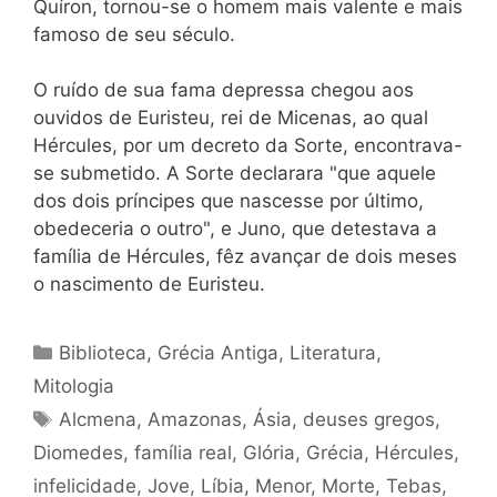
Quíron, tornou-se o homem mais valente e mais
famoso de seu século.
O ruído de sua fama depressa chegou aos
ouvidos de Euristeu, rei de Micenas, ao qual
Hércules, por um decreto da Sorte, encontrava-
se submetido. A Sorte declarara "que aquele
dos dois príncipes que nascesse por último,
obedeceria o outro", e Juno, que detestava a
família de Hércules, fêz avançar de dois meses
o nascimento de Euristeu.
Categorias
Biblioteca
,
Grécia Antiga
,
Literatura
,
Mitologia
Tags
Alcmena
,
Amazonas
,
Ásia
,
deuses gregos
,
Diomedes
,
família real
,
Glória
,
Grécia
,
Hércules
,
infelicidade
,
Jove
,
Líbia
,
Menor
,
Morte
,
Tebas
,