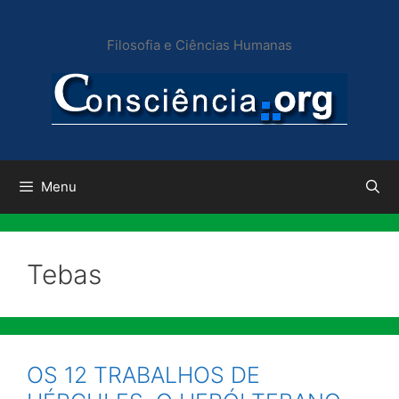
Pular
para
Filosofia e Ciências Humanas
o
conteúdo
Menu
Tebas
OS 12 TRABALHOS DE