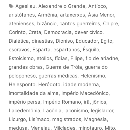
Tags
Agesilau
,
Alexandre o Grande
,
Antíoco
,
aristófanes
,
Armênia
,
artaxerxes
,
Ásia Menor
,
atenienses
,
bizâncio
,
cantos guerreiros
,
Chipre
,
Corinto
,
Creta
,
Democracia
,
dever cívico
,
Dialética
,
dinastias
,
Dioniso
,
Educador
,
Egito
,
escravos
,
Esparta
,
espartanos
,
Ésquilo
,
Estoicismo
,
etólios
,
fídias
,
Filipe
,
fio de ariadne
,
grandes obras
,
Guerra de Tróia
,
guerra do
peloponeso
,
guerras médicas
,
Helenismo
,
Helesponto
,
Heródoto
,
idade moderna
,
imortalidade da alma
,
Império Macedônico
,
império persa
,
Império Romano
,
irã
,
jônios
,
Lacedemônia
,
Lacônia
,
laconismo
,
legislador
,
Licurgo
,
Lisímaco
,
magistrados
,
Magnésia
,
medusa
,
Menelau
,
Milcíades
,
minotauro
,
Mito
,