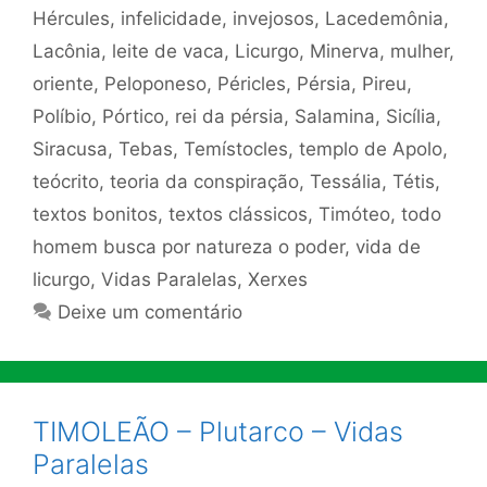
Hércules
,
infelicidade
,
invejosos
,
Lacedemônia
,
Lacônia
,
leite de vaca
,
Licurgo
,
Minerva
,
mulher
,
oriente
,
Peloponeso
,
Péricles
,
Pérsia
,
Pireu
,
Políbio
,
Pórtico
,
rei da pérsia
,
Salamina
,
Sicília
,
Siracusa
,
Tebas
,
Temístocles
,
templo de Apolo
,
teócrito
,
teoria da conspiração
,
Tessália
,
Tétis
,
textos bonitos
,
textos clássicos
,
Timóteo
,
todo
homem busca por natureza o poder
,
vida de
licurgo
,
Vidas Paralelas
,
Xerxes
Deixe um comentário
TIMOLEÃO – Plutarco – Vidas
Paralelas