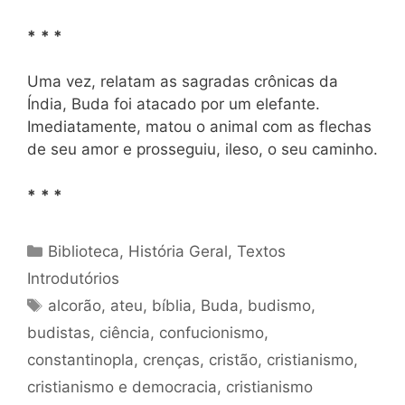
*
* *
Uma vez, relatam as sagradas crônicas da
Índia, Buda foi atacado por um elefante.
Imediatamente, matou o animal com as flechas
de seu amor e prosseguiu, ileso, o seu caminho.
*
* *
Categorias
Biblioteca
,
História Geral
,
Textos
Introdutórios
Tags
alcorão
,
ateu
,
bíblia
,
Buda
,
budismo
,
budistas
,
ciência
,
confucionismo
,
constantinopla
,
crenças
,
cristão
,
cristianismo
,
cristianismo e democracia
,
cristianismo