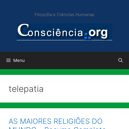
Pular
para
Filosofia e Ciências Humanas
o
conteúdo
Menu
telepatia
AS MAIORES RELIGIÕES DO