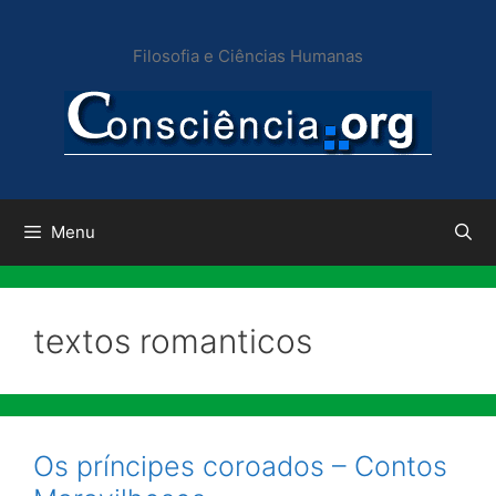
Pular
para
Filosofia e Ciências Humanas
o
conteúdo
Menu
textos romanticos
Os príncipes coroados – Contos