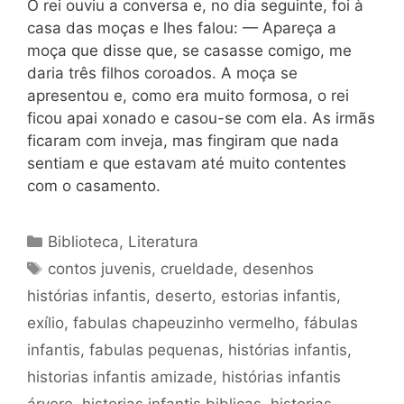
O rei ouviu a conversa e, no dia seguinte, foi à
casa das moças e lhes falou: — Apareça a
moça que disse que, se casasse comigo, me
daria três filhos coroados. A moça se
apresentou e, como era muito formosa, o rei
ficou apai xonado e casou-se com ela. As irmãs
ficaram com inveja, mas fingiram que nada
sentiam e que estavam até muito contentes
com o casamento.
Categorias
Biblioteca
,
Literatura
Tags
contos juvenis
,
crueldade
,
desenhos
histórias infantis
,
deserto
,
estorias infantis
,
exílio
,
fabulas chapeuzinho vermelho
,
fábulas
infantis
,
fabulas pequenas
,
histórias infantis
,
historias infantis amizade
,
histórias infantis
árvore
,
historias infantis biblicas
,
historias