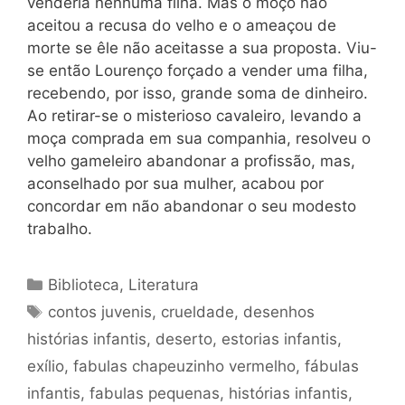
venderia nenhuma filha. Mas o moço não
aceitou a recusa do velho e o ameaçou de
morte se êle não aceitasse a sua proposta. Viu-
se então Lourenço forçado a vender uma filha,
recebendo, por isso, grande soma de dinheiro.
Ao retirar-se o misterioso cavaleiro, levando a
moça comprada em sua companhia, resolveu o
velho gameleiro abandonar a profissão, mas,
aconselhado por sua mulher, acabou por
concordar em não abandonar o seu modesto
trabalho.
Categorias
Biblioteca
,
Literatura
Tags
contos juvenis
,
crueldade
,
desenhos
histórias infantis
,
deserto
,
estorias infantis
,
exílio
,
fabulas chapeuzinho vermelho
,
fábulas
infantis
,
fabulas pequenas
,
histórias infantis
,