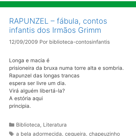
RAPUNZEL – fábula, contos
infantis dos Irmãos Grimm
12/09/2009
Por
biblioteca-contosinfantis
Longa e macia é
prisioneira da bruxa numa torre alta e sombria.
Rapunzel das longas trancas
espera ser livre um dia.
Virá alguém libertá-la?
A estória aqui
principia.
Categorias
Biblioteca
,
Literatura
Tags
a bela adormecida
,
cegueira
,
chapeuzinho