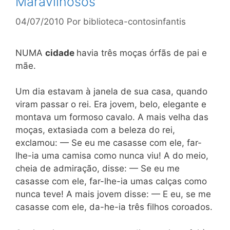
Maravilhosos
04/07/2010
Por
biblioteca-contosinfantis
NUMA
cidade
havia três moças órfãs de pai e
mãe.
Um dia estavam à janela de sua casa, quando
viram passar o rei. Era jovem, belo, elegante e
montava um formoso cavalo. A mais velha das
moças, extasiada com a beleza do rei,
exclamou: — Se eu me casasse com ele, far-
lhe-ia uma camisa como nunca viu! A do meio,
cheia de admiração, disse: — Se eu me
casasse com ele, far-lhe-ia umas calças como
nunca teve! A mais jovem disse: — E eu, se me
casasse com ele, da-he-ia três filhos coroados.