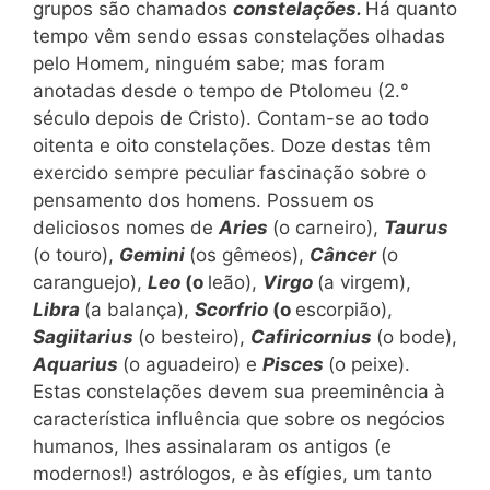
grupos são chamados
constelações.
Há quanto
tempo vêm sendo essas constelações olhadas
pelo Homem, ninguém sabe; mas foram
anotadas desde o tempo de Ptolomeu (2.°
século depois de Cristo). Contam-se ao todo
oitenta e oito constelações. Doze destas têm
exercido sempre peculiar fascinação sobre o
pensamento dos homens. Possuem os
deliciosos nomes de
Aries
(o carneiro),
Taurus
(o touro),
Gemini
(os gêmeos),
Câncer
(o
caranguejo),
Leo
(o
leão),
Virgo
(a virgem),
Libra
(a balança),
Scorfrio
(o
escorpião),
Sagiitarius
(o besteiro),
Cafiricornius
(o bode),
Aquarius
(o aguadeiro) e
Pisces
(o peixe).
Estas constelações devem sua preeminência à
característica influência que sobre os negócios
humanos, lhes assinalaram os antigos (e
modernos!) astrólogos, e às efígies, um tanto