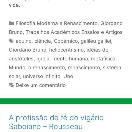
vida.
Categorias
Filosofia Moderna e Renascimento
,
Giordano
Bruno
,
Trabalhos Acadêmicos Ensaios e Artigos
Tags
aquino
,
ciência
,
Copérnico
,
galileu galilei
,
Giordano Bruno
,
heliocentrismo
,
idéias de
aristóteles
,
igreja
,
mente humana
,
metafísica
,
Mundo
,
o renascimento
,
renascimento
,
sistema
solar
,
universo infinito
,
Uno
Deixe um comentário
A profissão de fé do vigário
Saboiano – Rousseau