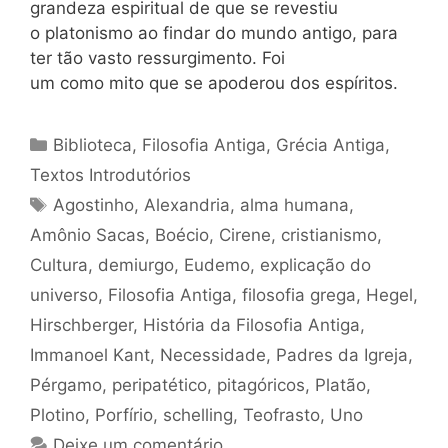
grandeza espiritual de que se revestiu
o platonismo ao findar do mundo antigo, para
ter tão vasto ressurgimento. Foi
um como mito que se apoderou dos espíritos.
Categorias
Biblioteca
,
Filosofia Antiga
,
Grécia Antiga
,
Textos Introdutórios
Tags
Agostinho
,
Alexandria
,
alma humana
,
Amônio Sacas
,
Boécio
,
Cirene
,
cristianismo
,
Cultura
,
demiurgo
,
Eudemo
,
explicação do
universo
,
Filosofia Antiga
,
filosofia grega
,
Hegel
,
Hirschberger
,
História da Filosofia Antiga
,
Immanoel Kant
,
Necessidade
,
Padres da Igreja
,
Pérgamo
,
peripatético
,
pitagóricos
,
Platão
,
Plotino
,
Porfírio
,
schelling
,
Teofrasto
,
Uno
Deixe um comentário