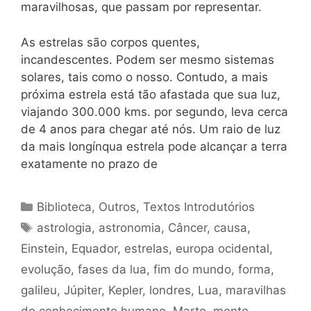
maravilhosas, que passam por representar.
As estrelas são corpos quentes,
incandescentes. Podem ser mesmo sistemas
solares, tais como o nosso. Contudo, a mais
próxima estrela está tão afastada que sua luz,
viajando 300.000 kms. por segundo, leva cerca
de 4 anos para chegar até nós. Um raio de luz
da mais longínqua estrela pode alcançar a terra
exatamente no prazo de
Categorias
Biblioteca
,
Outros
,
Textos Introdutórios
Tags
astrologia
,
astronomia
,
Câncer
,
causa
,
Einstein
,
Equador
,
estrelas
,
europa ocidental
,
evolução
,
fases da lua
,
fim do mundo
,
forma
,
galileu
,
Júpiter
,
Kepler
,
londres
,
Lua
,
maravilhas
do conhecimento humano
,
Marte
,
mente