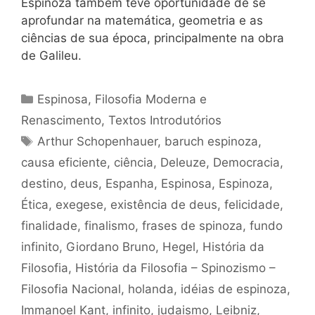
Espinoza também teve oportunidade de se
aprofundar na matemática, geometria e as
ciências de sua época, principalmente na obra
de Galileu.
Categorias
Espinosa
,
Filosofia Moderna e
Renascimento
,
Textos Introdutórios
Tags
Arthur Schopenhauer
,
baruch espinoza
,
causa eficiente
,
ciência
,
Deleuze
,
Democracia
,
destino
,
deus
,
Espanha
,
Espinosa
,
Espinoza
,
Ética
,
exegese
,
existência de deus
,
felicidade
,
finalidade
,
finalismo
,
frases de spinoza
,
fundo
infinito
,
Giordano Bruno
,
Hegel
,
História da
Filosofia
,
História da Filosofia – Spinozismo –
Filosofia Nacional
,
holanda
,
idéias de espinoza
,
Immanoel Kant
,
infinito
,
judaismo
,
Leibniz
,