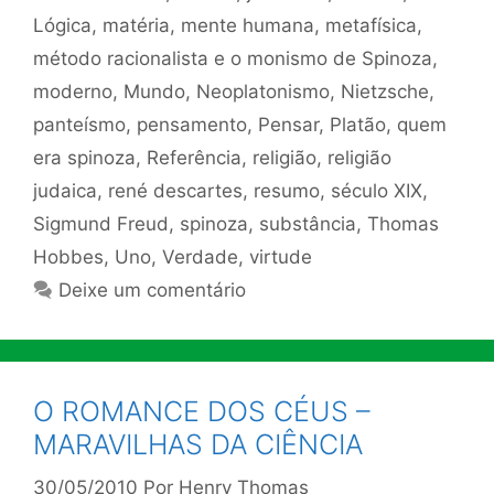
Lógica
,
matéria
,
mente humana
,
metafísica
,
método racionalista e o monismo de Spinoza
,
moderno
,
Mundo
,
Neoplatonismo
,
Nietzsche
,
panteísmo
,
pensamento
,
Pensar
,
Platão
,
quem
era spinoza
,
Referência
,
religião
,
religião
judaica
,
rené descartes
,
resumo
,
século XIX
,
Sigmund Freud
,
spinoza
,
substância
,
Thomas
Hobbes
,
Uno
,
Verdade
,
virtude
Deixe um comentário
O ROMANCE DOS CÉUS –
MARAVILHAS DA CIÊNCIA
30/05/2010
Por
Henry Thomas