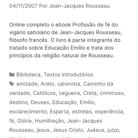
04/11/2007
Por
Jean-Jacques Rousseau
Online completo o ebook Profissão de fé do
vigário saboiano de Jean-Jacques Rousseau,
filósofo francês. O livro é parte integrante do
tratado sobre Educação Emílio e trata dos
princípios da religião natural de Rousseau.
Categorias
Biblioteca
,
Textos Introdutórios
Tags
amizade
,
Arato
,
calvinista
,
Caminho da
verdade
,
Católicos
,
cegueira
,
Creta
,
criminoso
,
destino
,
Deuses
,
Educação
,
Emílio
,
esclarecimento
,
Esparta
,
estrelas
,
experiência
,
fé
,
Glória
,
Humilhação
,
Jean-Jacques
Rousseau
,
jesus
,
Jesus Cristo
,
Judeus
,
juízo
,