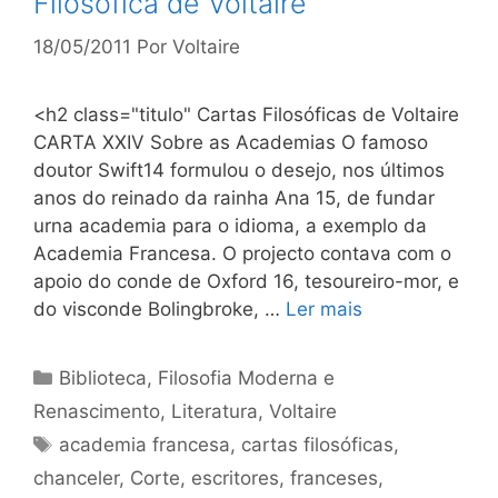
Filosófica de Voltaire
18/05/2011
Por
Voltaire
<h2 class="titulo" Cartas Filosóficas de Voltaire
CARTA XXIV Sobre as Academias O famoso
doutor Swift14 formulou o desejo, nos últimos
anos do reinado da rainha Ana 15, de fundar
urna academia para o idioma, a exemplo da
Academia Francesa. O projecto contava com o
apoio do conde de Oxford 16, tesoureiro-mor, e
do visconde Bolingbroke, …
Ler mais
Categorias
Biblioteca
,
Filosofia Moderna e
Renascimento
,
Literatura
,
Voltaire
Tags
academia francesa
,
cartas filosóficas
,
chanceler
,
Corte
,
escritores
,
franceses
,