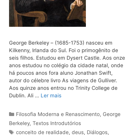
George Berkeley – (1685-1753) nasceu em
Kilkenny, Irlanda do Sul. Foi o primogênito de
seis filhos. Estudou em Dysert Castle. Aos onze
anos estudou no colégio da cidade natal, onde
há poucos anos fora aluno Jonathan Swift,
autor do célebre livro As viagens de Gulliver.
Aos quinze anos entrou no Trinity College de
Dublin. Ali …
Ler mais
Categorias
Filosofia Moderna e Renascimento
,
George
Berkeley
,
Textos Introdutórios
Tags
conceito de realidade
,
deus
,
Diálogos
,