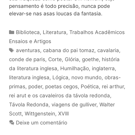
pensamento é todo precisão, nunca pode
elevar-se nas asas loucas da fantasia.
Categorias
Biblioteca
,
Literatura
,
Trabalhos Acadêmicos
Ensaios e Artigos
Tags
aventuras
,
cabana do pai tomaz
,
cavalaria
,
conde de paris
,
Corte
,
Glória
,
goethe
,
história
da literatura inglesa
,
Humilhação
,
inglaterra
,
literatura inglesa
,
Lógica
,
novo mundo
,
obras-
primas
,
poder
,
poetas cegos
,
Poética
,
rei arthur
,
rei arut e os cavaleiros da távola redonda
,
Távola Redonda
,
viagens de gulliver
,
Walter
Scott
,
Wittgenstein
,
XVIII
Deixe um comentário