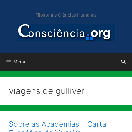
Pular
para
Filosofia e Ciências Humanas
o
conteúdo
Menu
viagens de gulliver
Sobre as Academias – Carta