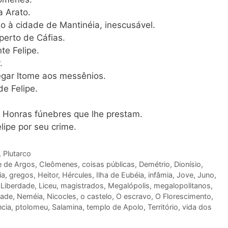
a Arato.
o à cidade de Mantinéia, inescusável.
 perto de Cáfias.
nte Felipe.
.
egar Itome aos messênios.
de Felipe.
e. Honras fúnebres que lhe prestam.
lipe por seu crime.
,
Plutarco
e de Argos
,
Cleômenes
,
coisas públicas
,
Demétrio
,
Dionísio
,
ia
,
gregos
,
Heitor
,
Hércules
,
Ilha de Eubéia
,
infâmia
,
Jove
,
Juno
,
,
Liberdade
,
Liceu
,
magistrados
,
Megalópolis
,
megalopolitanos
,
dade
,
Neméia
,
Nicocles
,
o castelo
,
O escravo
,
O Florescimento
,
cia
,
ptolomeu
,
Salamina
,
templo de Apolo
,
Território
,
vida dos