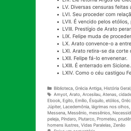
LV. Diversas censuras feitas 
LVI. Seu proceder com relaçã
LVII. É vencido pelos etólios,
LVIII. Prestígio de Arato pera
LIX. Felipe muda de proceder
LX. Arato convence-o a entr
LXI. Arato retira-se da corte 
LXII. Felipe fá-lo envenenar.
LXIII. É enterrado em Sicíon
LXIV. Como o céu castigou Fe
Categorias
Biblioteca
,
Grécia Antiga
,
História Geral
Tags
Amyot
,
Arato
,
Arcesilau
,
Atenas
,
cidad
Ebook
,
Egito
,
Emílio
,
Ésquilo
,
etólios
,
Gréc
Júpiter
,
Lacedemônia
,
lágrimas nos olhos
Messena
,
Messênio
,
messênios
,
Necessi
peleja
,
Píndaro
,
Plutarco
,
Prometeu
,
prudên
homens ilustres
,
Vidas Paralelas
,
Zenão