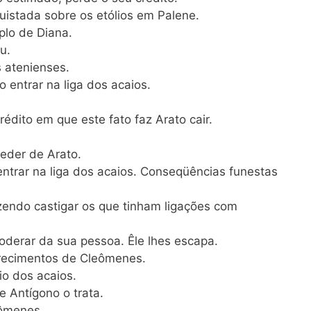
quistada sobre os etólios em Palene.
plo de Diana.
u.
s atenienses.
 entrar na liga dos acaios.
édito em que este fato faz Arato cair.
ceder de Arato.
ntrar na liga dos acaios. Conseqüências funestas
azendo castigar os que tinham ligações com
oderar da sua pessoa. Êle lhes escapa.
erecimentos de Cleômenes.
io dos acaios.
e Antígono o trata.
eômenes.