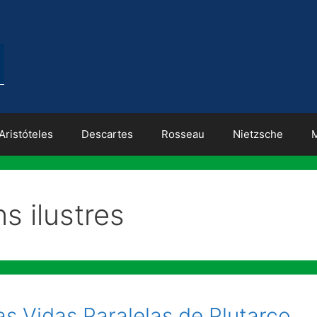
Aristóteles
Descartes
Rosseau
Nietzsche
s ilustres
as Vidas Paralelas de Plutarco.