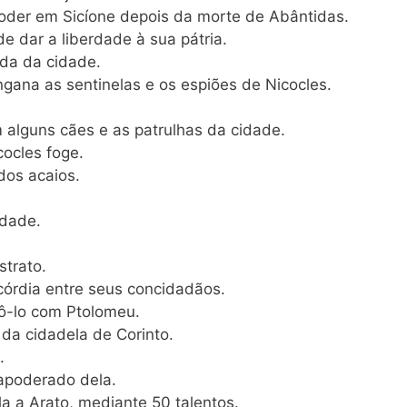
poder em Sicíone depois da morte de Abântidas.
e dar a liberdade à sua pátria.
ada da cidade.
engana as sentinelas e os espiões de Nicocles.
 alguns cães e as patrulhas da cidade.
ocles foge.
 dos acaios.
idade.
strato.
córdia entre seus concidadãos.
pô-lo com Ptolomeu.
 da cidadela de Corinto.
.
apoderado dela.
la a Arato, mediante 50 talentos.