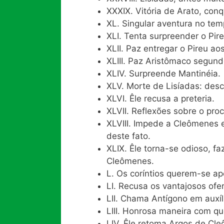
XXXIX. Vitória de Arato, con
XL. Singular aventura no tem
XLI. Tenta surpreender o Pire
XLII. Paz entregar o Pireu ao
XLIII. Paz Aristômaco segundo
XLIV. Surpreende Mantinéia.
XLV. Morte de Lisíadas: descr
XLVI. Êle recusa a preteria.
XLVII. Reflexões sobre o pro
XLVIII. Impede a Cleômenes e
deste fato.
XLIX. Êle torna-se odioso, f
Cleômenes.
L. Os coríntios querem-se ap
LI. Recusa os vantajosos of
LII. Chama Antígono em auxíl
LIII. Honrosa maneira com qu
LIV. Êle retoma Argos de Cl