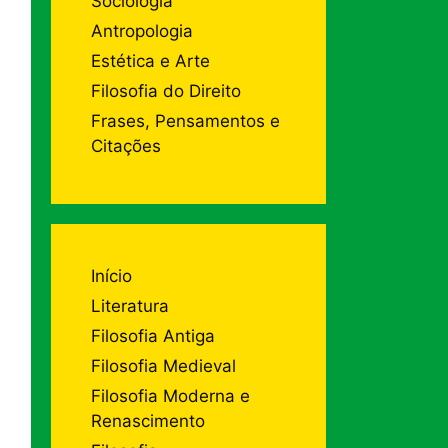
Sociologia
Antropologia
Estética e Arte
Filosofia do Direito
Frases, Pensamentos e
Citações
Início
Literatura
Filosofia Antiga
Filosofia Medieval
Filosofia Moderna e
Renascimento