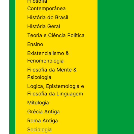
Filosofia
Contemporânea
História do Brasil
História Geral
Teoria e Ciência Política
Ensino
Existencialismo &
Fenomenologia
Filosofia da Mente &
Psicologia
Lógica, Epistemologia e
Filosofia da Linguagem
Mitologia
Grécia Antiga
Roma Antiga
Sociologia