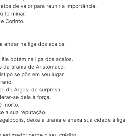
etos de valor para reunir a importância.
u terminar.
e Corinto.
a entrar na liga dos acaios.
.
êle obtém na liga dos acaios.
s da tirania de Aristômaco.
istipo se põe em seu lugar.
irano.
-se de Argos, de surpresa.
erar-se dela à força.
é morto.
ce a sua reputação.
egalópolis, deixa a tirania e anexa sua cidade à liga
o estimado; perde o seu crédito.