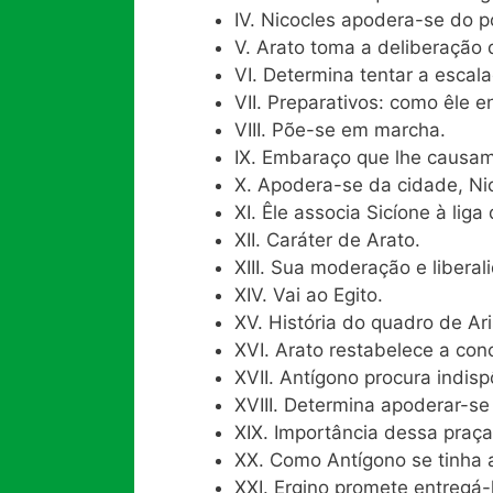
IV. Nicocles apodera-se do 
V. Arato toma a deliberação d
VI. Determina tentar a escal
VII. Preparativos: como êle 
VIII. Põe-se em marcha.
IX. Embaraço que lhe causam
X. Apodera-se da cidade, Nic
XI. Êle associa Sicíone à liga
XII. Caráter de Arato.
XIII. Sua moderação e liberal
XIV. Vai ao Egito.
XV. História do quadro de Ari
XVI. Arato restabelece a con
XVII. Antígono procura indis
XVIII. Determina apoderar-se
XIX. Importância dessa praça
XX. Como Antígono se tinha 
XXI. Ergino promete entregá-