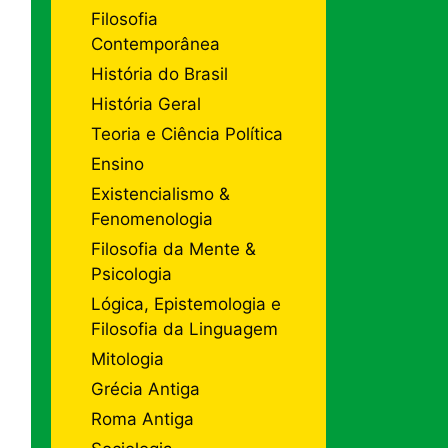
Filosofia
Contemporânea
História do Brasil
História Geral
Teoria e Ciência Política
Ensino
Existencialismo &
Fenomenologia
Filosofia da Mente &
Psicologia
Lógica, Epistemologia e
Filosofia da Linguagem
Mitologia
Grécia Antiga
Roma Antiga