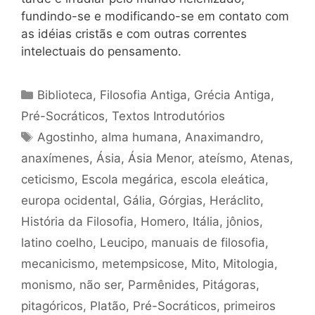
fundindo-se e modificando-se em contato com
as idéias cristãs e com outras correntes
intelectuais do pensamento.
Categorias
Biblioteca
,
Filosofia Antiga
,
Grécia Antiga
,
Pré-Socráticos
,
Textos Introdutórios
Tags
Agostinho
,
alma humana
,
Anaximandro
,
anaxímenes
,
Ásia
,
Ásia Menor
,
ateísmo
,
Atenas
,
ceticismo
,
Escola megárica
,
escola eleática
,
europa ocidental
,
Gália
,
Górgias
,
Heráclito
,
História da Filosofia
,
Homero
,
Itália
,
jônios
,
latino coelho
,
Leucipo
,
manuais de filosofia
,
mecanicismo
,
metempsicose
,
Mito
,
Mitologia
,
monismo
,
não ser
,
Parmênides
,
Pitágoras
,
pitagóricos
,
Platão
,
Pré-Socráticos
,
primeiros