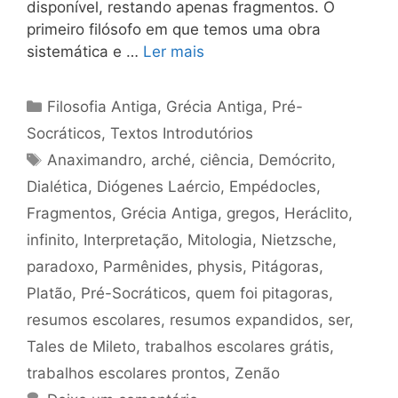
disponível, restando apenas fragmentos. O
primeiro filósofo em que temos uma obra
sistemática e …
Ler mais
Categorias
Filosofia Antiga
,
Grécia Antiga
,
Pré-
Socráticos
,
Textos Introdutórios
Tags
Anaximandro
,
arché
,
ciência
,
Demócrito
,
Dialética
,
Diógenes Laércio
,
Empédocles
,
Fragmentos
,
Grécia Antiga
,
gregos
,
Heráclito
,
infinito
,
Interpretação
,
Mitologia
,
Nietzsche
,
paradoxo
,
Parmênides
,
physis
,
Pitágoras
,
Platão
,
Pré-Socráticos
,
quem foi pitagoras
,
resumos escolares
,
resumos expandidos
,
ser
,
Tales de Mileto
,
trabalhos escolares grátis
,
trabalhos escolares prontos
,
Zenão