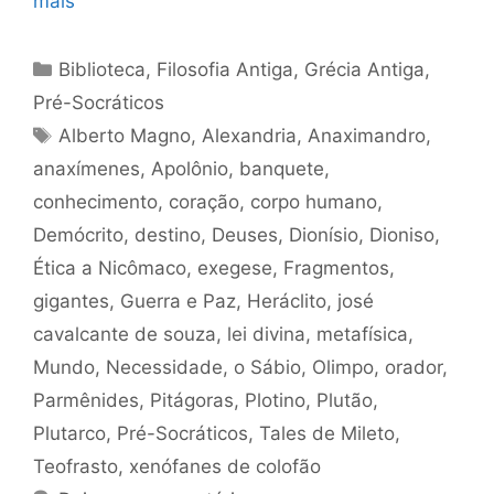
mais
Categorias
Biblioteca
,
Filosofia Antiga
,
Grécia Antiga
,
Pré-Socráticos
Tags
Alberto Magno
,
Alexandria
,
Anaximandro
,
anaxímenes
,
Apolônio
,
banquete
,
conhecimento
,
coração
,
corpo humano
,
Demócrito
,
destino
,
Deuses
,
Dionísio
,
Dioniso
,
Ética a Nicômaco
,
exegese
,
Fragmentos
,
gigantes
,
Guerra e Paz
,
Heráclito
,
josé
cavalcante de souza
,
lei divina
,
metafísica
,
Mundo
,
Necessidade
,
o Sábio
,
Olimpo
,
orador
,
Parmênides
,
Pitágoras
,
Plotino
,
Plutão
,
Plutarco
,
Pré-Socráticos
,
Tales de Mileto
,
Teofrasto
,
xenófanes de colofão