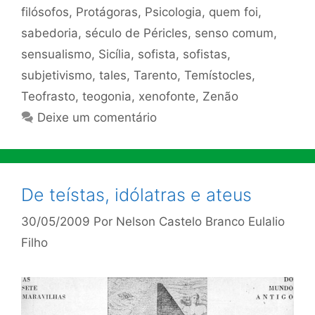
filósofos
,
Protágoras
,
Psicologia
,
quem foi
,
sabedoria
,
século de Péricles
,
senso comum
,
sensualismo
,
Sicília
,
sofista
,
sofistas
,
subjetivismo
,
tales
,
Tarento
,
Temístocles
,
Teofrasto
,
teogonia
,
xenofonte
,
Zenão
Deixe um comentário
De teístas, idólatras e ateus
30/05/2009
Por
Nelson Castelo Branco Eulalio
Filho