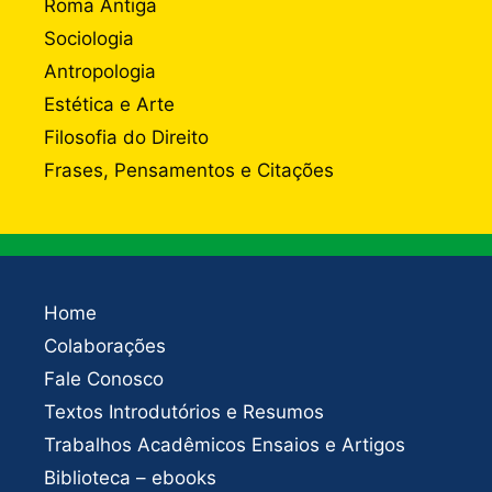
Roma Antiga
Sociologia
Antropologia
Estética e Arte
Filosofia do Direito
Frases, Pensamentos e Citações
Home
Colaborações
Fale Conosco
Textos Introdutórios e Resumos
Trabalhos Acadêmicos Ensaios e Artigos
Biblioteca – ebooks