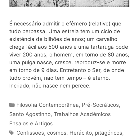
É necessário admitir o efêmero (relativo) que
tudo perpassa. Uma estrela tem um ciclo de
existência de bilhões de anos; um carvalho
chega fácil aos 500 anos e uma tartaruga pode
viver 200 anos; o homem, em torno de 80 anos;
uma pulga nasce, cresce, reproduz-se e morre
em torno de 9 dias. Entretanto o Ser, de onde
tudo provém, não tem tempo – é eterno.
Incriado, não nasce nem perece.
Categorias
Filosofia Contemporânea
,
Pré-Socráticos
,
Santo Agostinho
,
Trabalhos Acadêmicos
Ensaios e Artigos
Tags
Confissões
,
cosmos
,
Heráclito
,
pitagóricos
,