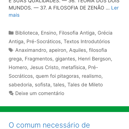
E SUAS QUALIDADES. — 36. TEORIA DOS DOIS
MUNDOS. — 37. A FILOSOFIA DE ZENÃO …
Ler
mais
Categorias
Biblioteca
,
Ensino
,
Filosofia Antiga
,
Grécia
Antiga
,
Pré-Socráticos
,
Textos Introdutórios
Tags
Anaximandro
,
apeiron
,
Aquiles
,
filosofia
grega
,
Fragmentos
,
gigantes
,
Henri Bergson
,
Homero
,
Jesus Cristo
,
metafísica
,
Pré-
Socráticos
,
quem foi pitagoras
,
realismo
,
sabedoria
,
sofista
,
tales
,
Tales de Mileto
Deixe um comentário
O comum necessário de