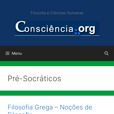
Pular
para
Filosofia e Ciências Humanas
o
conteúdo
Menu
Pré-Socráticos
Filosofia Grega – Noções de