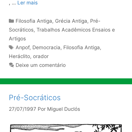
, …
Ler mais
Categorias
Filosofia Antiga
,
Grécia Antiga
,
Pré-
Socráticos
,
Trabalhos Acadêmicos Ensaios e
Artigos
Tags
Anpof
,
Democracia
,
Filosofia Antiga
,
Heráclito
,
orador
Deixe um comentário
Pré-Socráticos
27/07/1997
Por
Miguel Duclós