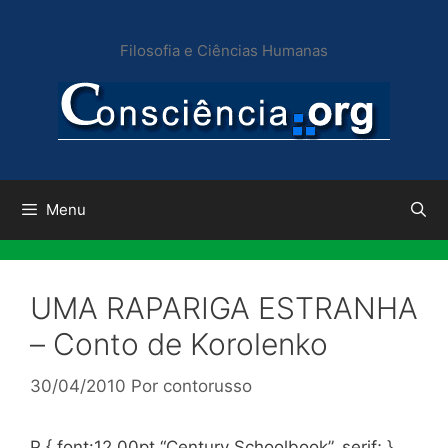
Pular
para
Filosofia e Ciências Humanas
o
conteúdo
Menu
UMA RAPARIGA ESTRANHA
– Conto de Korolenko
30/04/2010
Por
contorusso
P { font:12.00pt “Century Schoolbook”, serif; }