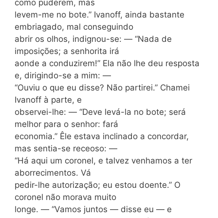
como puderem, mas
levem-me no bote.” Ivanoff, ainda bastante
embriagado, mal conseguindo
abrir os olhos, indignou-se: — “Nada de
imposições; a senhorita irá
aonde a conduzirem!” Ela não lhe deu resposta
e, dirigindo-se a mim: —
“Ouviu o que eu disse? Não partirei.” Chamei
Ivanoff à parte, e
observei-lhe: — “Deve levá-la no bote; será
melhor para o senhor: fará
economia.” Êle estava inclinado a concordar,
mas sentia-se receoso: —
“Há aqui um coronel, e talvez venhamos a ter
aborrecimentos. Vá
pedir-lhe autorização; eu estou doente.” O
coronel não morava muito
longe. — “Vamos juntos — disse eu — e