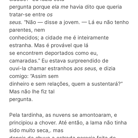
pergunta porque
ela me
havia dito que queria
tratar-se entre
os
seus.
“Não — disse a jovem. — Lá eu não tenho
parentes, nem
conhecidos; a cidade me é inteiramente
estranha. Mas é provável que lá
se encontrem deportados como eu,
camaradas.” Eu estava surpreendido de
ouvi-la chamar estranhos
aos seus,
e dizia
comigo: “Assim sem
dinheiro e sem relações, quem a sustentará?”
Mas não lhe fiz tal
pergunta.
Pela tardinha, as nuvens se amontoaram, e
principiou a chover. Até então, a lama não tinha
sido muito seca,. mas
depois da chuva a estrada parecia feita de