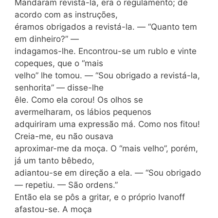
Mandaram revistá-la, era o regulamento; de
acordo com as instruções,
éramos obrigados a revistá-la. — “Quanto tem
em dinheiro?” —
indagamos-lhe. Encontrou-se um rublo e vinte
copeques, que o “mais
velho” lhe tomou. — “Sou obrigado a revistá-la,
senhorita” — disse-lhe
êle. Como ela corou! Os olhos se
avermelharam, os lábios pequenos
adquiriram uma expressão má. Como nos fitou!
Creia-me, eu não ousava
aproximar-me da moça. O “mais velho”, porém,
já um tanto bêbedo,
adiantou-se em direção a ela. — “Sou obrigado
— repetiu. — São ordens.”
Então ela se pôs a gritar, e o próprio Ivanoff
afastou-se. A moça