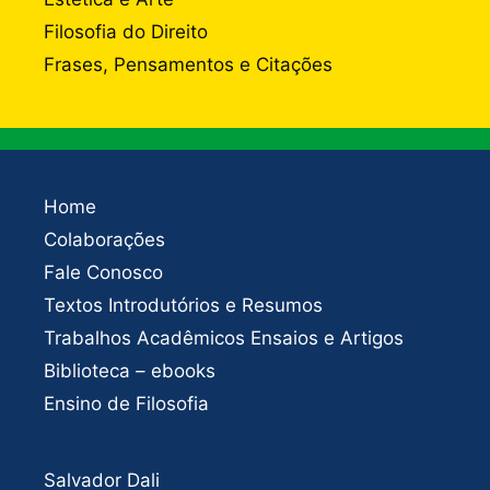
Filosofia do Direito
Frases, Pensamentos e Citações
Home
Colaborações
Fale Conosco
Textos Introdutórios e Resumos
Trabalhos Acadêmicos Ensaios e Artigos
Biblioteca – ebooks
Ensino de Filosofia
Salvador Dali