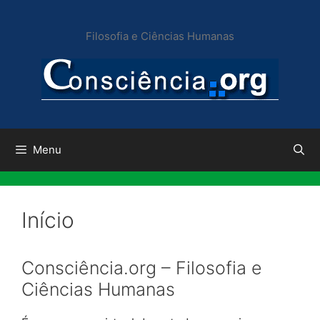
Pular
para
Filosofia e Ciências Humanas
o
conteúdo
Menu
Início
Consciência.org – Filosofia e
Ciências Humanas