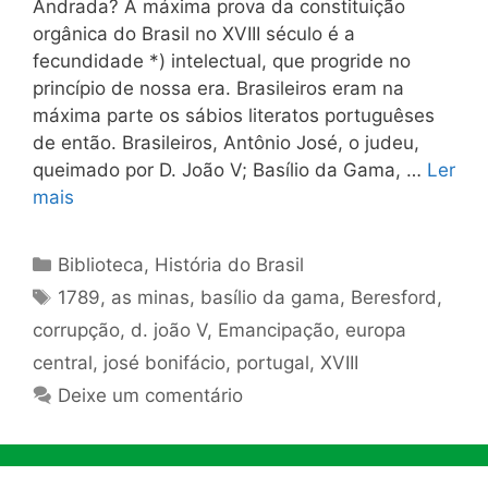
Andrada? A máxima prova da constituição
orgânica do Brasil no XVIII século é a
fecundidade *) intelectual, que progride no
princípio de nossa era. Brasileiros eram na
máxima parte os sábios literatos portuguêses
de então. Brasileiros, Antônio José, o judeu,
queima­do por D. João V; Basílio da Gama, …
Ler
mais
Categorias
Biblioteca
,
História do Brasil
Tags
1789
,
as minas
,
basílio da gama
,
Beresford
,
corrupção
,
d. joão V
,
Emancipação
,
europa
central
,
josé bonifácio
,
portugal
,
XVIII
Deixe um comentário