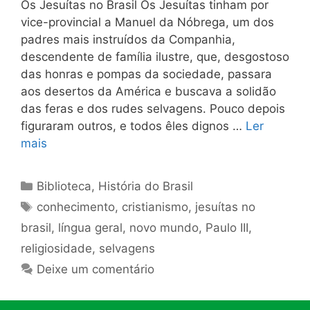
Os Jesuítas no Brasil Os Jesuítas tinham por
vice-provincial a Manuel da Nóbrega, um dos
padres mais instruídos da Companhia,
descendente de fa­mília ilustre, que, desgostoso
das honras e pompas da sociedade, passara
aos desertos da América e buscava a solidão
das feras e dos rudes selvagens. Pouco depois
figuraram outros, e todos êles dignos …
Ler
mais
Categorias
Biblioteca
,
História do Brasil
Tags
conhecimento
,
cristianismo
,
jesuítas no
brasil
,
língua geral
,
novo mundo
,
Paulo III
,
religiosidade
,
selvagens
Deixe um comentário