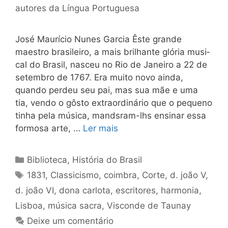
autores da Língua Portuguesa
José Maurício Nunes Garcia Êste grande
maestro brasileiro, a mais brilhante glória musi­
cal do Brasil, nasceu no Rio de Janeiro a 22 de
setembro de 1767. Era muito novo ainda,
quando perdeu seu pai, mas sua mãe e uma
tia, vendo o gôsto extraordinário que o pequeno
tinha pela música, mandsram-lhs ensinar essa
formosa arte, …
Ler mais
Categorias
Biblioteca
,
História do Brasil
Tags
1831
,
Classicismo
,
coimbra
,
Corte
,
d. joão V
,
d. joão VI
,
dona carlota
,
escritores
,
harmonia
,
Lisboa
,
música sacra
,
Visconde de Taunay
Deixe um comentário