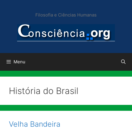
Pular
para
Filosofia e Ciências Humanas
o
conteúdo
Menu
História do Brasil
Velha Bandeira