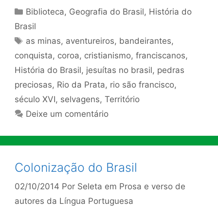
Categorias
Biblioteca
,
Geografia do Brasil
,
História do
Brasil
Tags
as minas
,
aventureiros
,
bandeirantes
,
conquista
,
coroa
,
cristianismo
,
franciscanos
,
História do Brasil
,
jesuítas no brasil
,
pedras
preciosas
,
Rio da Prata
,
rio são francisco
,
século XVI
,
selvagens
,
Território
Deixe um comentário
Colonização do Brasil
02/10/2014
Por
Seleta em Prosa e verso de
autores da Língua Portuguesa