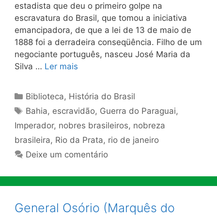
estadista que deu o primeiro golpe na
escravatura do Bra­sil, que tomou a iniciativa
emancipadora, de que a lei de 13 de maio de
1888 foi a derradeira conseqüência. Filho de um
negociante português, nasceu José Maria da
Silva …
Ler mais
Categorias
Biblioteca
,
História do Brasil
Tags
Bahia
,
escravidão
,
Guerra do Paraguai
,
Imperador
,
nobres brasileiros
,
nobreza
brasileira
,
Rio da Prata
,
rio de janeiro
Deixe um comentário
General Osório (Marquês do