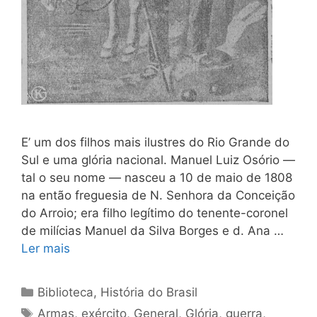
E’ um dos filhos mais ilustres do Rio Grande do
Sul e uma glória nacional. Manuel Luiz Osório —
tal o seu nome — nasceu a 10 de maio de 1808
na então freguesia de N. Senhora da Conceição
do Arroio; era filho legítimo do tenente-coronel
de milícias Manuel da Silva Borges e d. Ana …
Ler mais
Categorias
Biblioteca
,
História do Brasil
Tags
Armas
,
exército
,
General
,
Glória
,
guerra
,