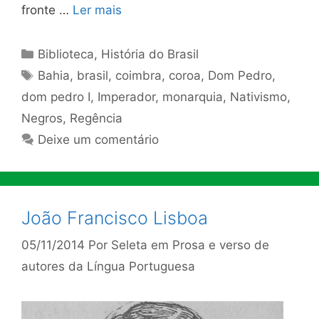
fronte …
Ler mais
Categorias
Biblioteca
,
História do Brasil
Tags
Bahia
,
brasil
,
coimbra
,
coroa
,
Dom Pedro
,
dom pedro I
,
Imperador
,
monarquia
,
Nativismo
,
Negros
,
Regência
Deixe um comentário
João Francisco Lisboa
05/11/2014
Por
Seleta em Prosa e verso de
autores da Língua Portuguesa