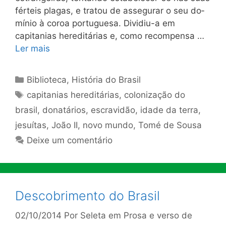
férteis plagas, e tratou de assegurar o seu do­
mínio à coroa portuguesa. Dividiu-a em
capitanias hereditárias e, como recompensa …
Ler mais
Categorias
Biblioteca
,
História do Brasil
Tags
capitanias hereditárias
,
colonização do
brasil
,
donatários
,
escravidão
,
idade da terra
,
jesuítas
,
João II
,
novo mundo
,
Tomé de Sousa
Deixe um comentário
Descobrimento do Brasil
02/10/2014
Por
Seleta em Prosa e verso de