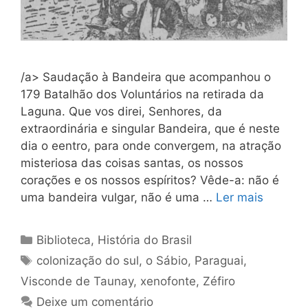
/a> Saudação à Bandeira que acompanhou o
179 Batalhão dos Voluntários na retirada da
Laguna. Que vos direi, Senhores, da
extraordinária e singular Bandeira, que é neste
dia o eentro, para onde convergem, na atração
miste­riosa das coisas santas, os nossos
corações e os nossos espíritos? Vêde-a: não é
uma bandeira vulgar, não é uma …
Ler mais
Categorias
Biblioteca
,
História do Brasil
Tags
colonização do sul
,
o Sábio
,
Paraguai
,
Visconde de Taunay
,
xenofonte
,
Zéfiro
Deixe um comentário