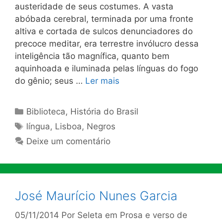
austeridade de seus costumes. A vasta
abóbada cerebral, terminada por uma fronte
altiva e cor­tada de sulcos denunciado­res do
precoce meditar, era terrestre invólucro dessa
in­teligência tão magnífica, quanto bem
aquinhoada e iluminada pelas línguas do fogo
do gênio; seus …
Ler mais
Categorias
Biblioteca
,
História do Brasil
Tags
língua
,
Lisboa
,
Negros
Deixe um comentário
José Maurício Nunes Garcia
05/11/2014
Por
Seleta em Prosa e verso de