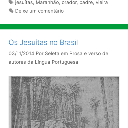
Tags
jesuítas
,
Maranhão
,
orador
,
padre
,
vieira
Deixe um comentário
Os Jesuítas no Brasil
03/11/2014
Por
Seleta em Prosa e verso de
autores da Língua Portuguesa