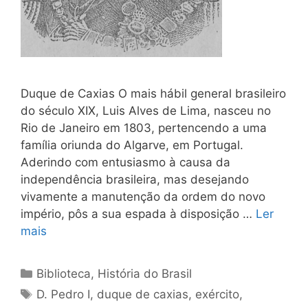
Duque de Caxias O mais hábil general brasileiro
do século XIX, Luis Alves de Lima, nasceu no
Rio de Janeiro em 1803, pertencendo a uma
famí­lia oriunda do Algarve, em Portugal.
Aderindo com entusiasmo à causa da
independência brasileira, mas desejando
vivamente a ma­nutenção da ordem do novo
império, pôs a sua espada à disposição …
Ler
mais
Categorias
Biblioteca
,
História do Brasil
Tags
D. Pedro I
,
duque de caxias
,
exército
,