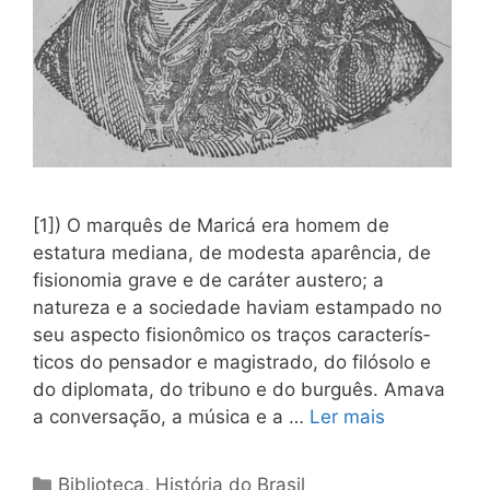
[1]) O marquês de Maricá era homem de
estatura mediana, de modesta aparência, de
fisionomia grave e de caráter austero; a
natureza e a sociedade haviam estampado no
seu aspecto fisio­nômico os traços caracterís­
ticos do pensador e magis­trado, do filósolo e
do diplo­mata, do tribuno e do bur­guês. Amava
a conversação, a música e a …
Ler mais
Categorias
Biblioteca
,
História do Brasil