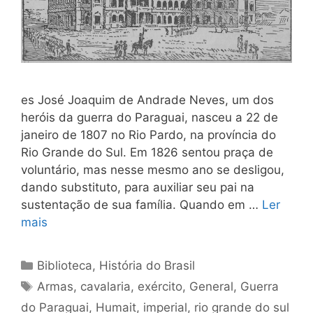
es José Joaquim de Andrade Neves, um dos
heróis da guerra do Paraguai, nasceu a 22 de
janeiro de 1807 no Rio Pardo, na pro­víncia do
Rio Grande do Sul. Em 1826 sentou praça de
voluntário, mas nesse mesmo ano se desligou,
dando substituto, para auxiliar seu pai na
sustentação de sua família. Quando em …
Ler
mais
Categorias
Biblioteca
,
História do Brasil
Tags
Armas
,
cavalaria
,
exército
,
General
,
Guerra
do Paraguai
,
Humait
,
imperial
,
rio grande do sul