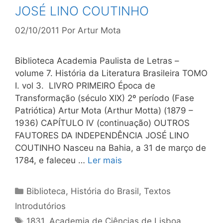
JOSÉ LINO COUTINHO
02/10/2011
Por
Artur Mota
Biblioteca Academia Paulista de Letras –
volume 7. História da Literatura Brasileira TOMO
I. vol 3. LIVRO PRIMEIRO Época de
Transformação (século XIX) 2º período (Fase
Patriótica) Artur Mota (Arthur Motta) (1879 –
1936) CAPÍTULO IV (continuação) OUTROS
FAUTORES DA INDEPENDÊNCIA JOSÉ LINO
COUTINHO Nasceu na Bahia, a 31 de março de
1784, e faleceu …
Ler mais
Categorias
Biblioteca
,
História do Brasil
,
Textos
Introdutórios
Tags
1831
,
Academia de Ciências de Lisboa
,