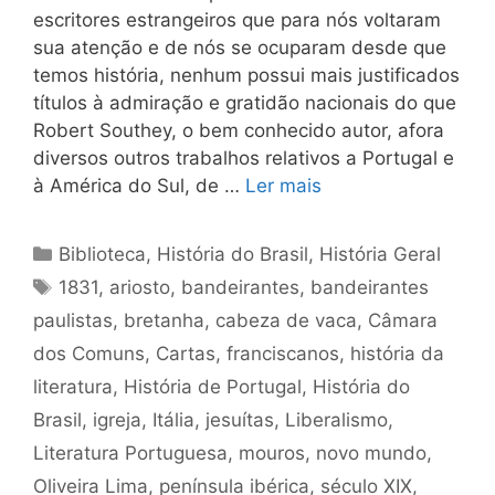
escritores estrangeiros que para nós voltaram
sua atenção e de nós se ocuparam desde que
temos história, nenhum possui mais justificados
títulos à admiração e gratidão nacionais do que
Robert Southey, o bem conhecido autor, afora
diversos outros trabalhos relativos a Portugal e
à América do Sul, de …
Ler mais
Categorias
Biblioteca
,
História do Brasil
,
História Geral
Tags
1831
,
ariosto
,
bandeirantes
,
bandeirantes
paulistas
,
bretanha
,
cabeza de vaca
,
Câmara
dos Comuns
,
Cartas
,
franciscanos
,
história da
literatura
,
História de Portugal
,
História do
Brasil
,
igreja
,
Itália
,
jesuítas
,
Liberalismo
,
Literatura Portuguesa
,
mouros
,
novo mundo
,
Oliveira Lima
,
península ibérica
,
século XIX
,