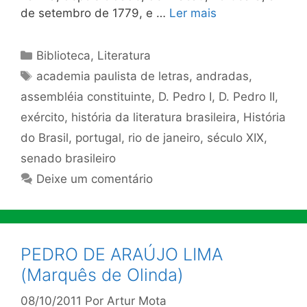
de setembro de 1779, e …
Ler mais
Categorias
Biblioteca
,
Literatura
Tags
academia paulista de letras
,
andradas
,
assembléia constituinte
,
D. Pedro I
,
D. Pedro II
,
exército
,
história da literatura brasileira
,
História
do Brasil
,
portugal
,
rio de janeiro
,
século XIX
,
senado brasileiro
Deixe um comentário
PEDRO DE ARAÚJO LIMA
(Marquês de Olinda)
08/10/2011
Por
Artur Mota