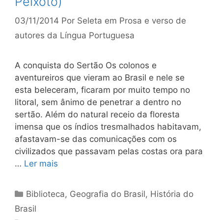
Peixoto)
03/11/2014
Por
Seleta em Prosa e verso de
autores da Língua Portuguesa
A conquista do Sertão Os colonos e
aventureiros que vieram ao Brasil e nele se
esta­ beleceram, ficaram por muito tempo no
litoral, sem ânimo de pe­netrar a dentro no
sertão. Além do natural receio da floresta
imensa que os índios tresmalhados habitavam,
afastavam-se das comunicações com os
civilizados que passavam pelas costas ora pa­ra
…
Ler mais
Categorias
Biblioteca
,
Geografia do Brasil
,
História do
Brasil