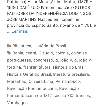
Patriótica) Artur Mota (Arthur Motta) (1879 –
1936) CAPÍTULO IV (continuação) OUTROS
FAUTORES DA INDEPENDÊNCIA DOMINGOS
JOSÉ MARTINS Nasceu em Itapemirim,
província do Espírito Santo, no-ano de "1781, e
…
Ler mais
Categorias
Biblioteca
,
História do Brasil
Tags
Bahia
,
ceará
,
Cláudio
,
colônia
,
colônias
portuguesas
,
congresso
,
d. joão V
,
d. joão VI
,
fortuna
,
franklin távora
,
História do Brasil
,
História Geral do Brasil
,
literatura brasileira
,
Maranhão
,
Oliveira Lima
,
Pernambuco
,
Revolução Pernambucana
,
Revolução
Pernambucana de 1817
,
século XIX
,
transes
,
Varnhagen