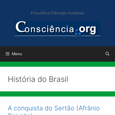
Pular
para
Filosofia e Ciências Humanas
o
conteúdo
Menu
História do Brasil
A conquista do Sertão (Afrânio