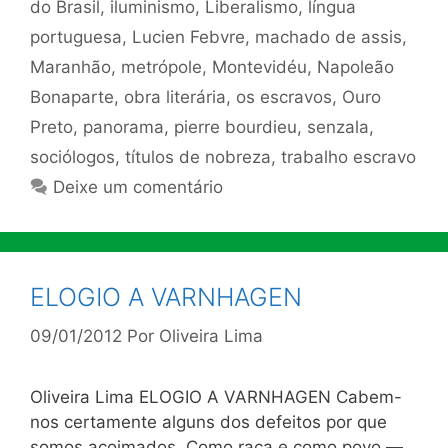
do Brasil
,
iluminismo
,
Liberalismo
,
língua
portuguesa
,
Lucien Febvre
,
machado de assis
,
Maranhão
,
metrópole
,
Montevidéu
,
Napoleão
Bonaparte
,
obra literária
,
os escravos
,
Ouro
Preto
,
panorama
,
pierre bourdieu
,
senzala
,
sociólogos
,
títulos de nobreza
,
trabalho escravo
Deixe um comentário
ELOGIO A VARNHAGEN
09/01/2012
Por
Oliveira Lima
Oliveira Lima ELOGIO A VARNHAGEN Cabem-
nos certamente alguns dos defeitos por que
somos acoimados. Como raça e como povo —