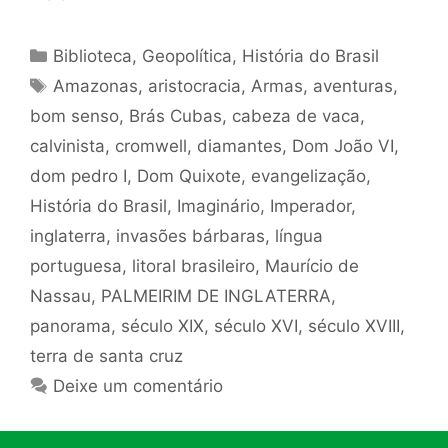
Categorias
Biblioteca
,
Geopolítica
,
História do Brasil
Tags
Amazonas
,
aristocracia
,
Armas
,
aventuras
,
bom senso
,
Brás Cubas
,
cabeza de vaca
,
calvinista
,
cromwell
,
diamantes
,
Dom João VI
,
dom pedro I
,
Dom Quixote
,
evangelização
,
História do Brasil
,
Imaginário
,
Imperador
,
inglaterra
,
invasões bárbaras
,
língua
portuguesa
,
litoral brasileiro
,
Maurício de
Nassau
,
PALMEIRIM DE INGLATERRA
,
panorama
,
século XIX
,
século XVI
,
século XVIII
,
terra de santa cruz
Deixe um comentário