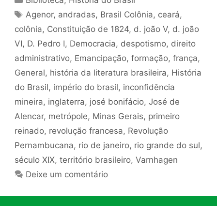
Biblioteca
,
História do Brasil
Tags
Agenor
,
andradas
,
Brasil Colônia
,
ceará
,
colônia
,
Constituição de 1824
,
d. joão V
,
d. joão
VI
,
D. Pedro I
,
Democracia
,
despotismo
,
direito
administrativo
,
Emancipação
,
formação
,
frança
,
General
,
história da literatura brasileira
,
História
do Brasil
,
império do brasil
,
inconfidência
mineira
,
inglaterra
,
josé bonifácio
,
José de
Alencar
,
metrópole
,
Minas Gerais
,
primeiro
reinado
,
revolução francesa
,
Revolução
Pernambucana
,
rio de janeiro
,
rio grande do sul
,
século XIX
,
território brasileiro
,
Varnhagen
Deixe um comentário