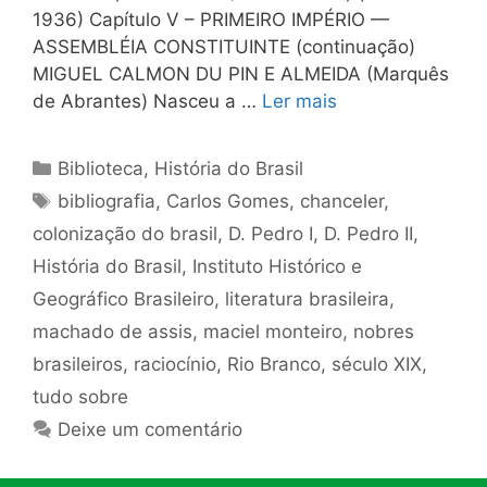
1936) Capítulo V – PRIMEIRO IMPÉRIO —
ASSEMBLÉIA CONSTITUINTE (continuação)
MIGUEL CALMON DU PIN E ALMEIDA (Marquês
de Abrantes) Nasceu a …
Ler mais
Categorias
Biblioteca
,
História do Brasil
Tags
bibliografia
,
Carlos Gomes
,
chanceler
,
colonização do brasil
,
D. Pedro I
,
D. Pedro II
,
História do Brasil
,
Instituto Histórico e
Geográfico Brasileiro
,
literatura brasileira
,
machado de assis
,
maciel monteiro
,
nobres
brasileiros
,
raciocínio
,
Rio Branco
,
século XIX
,
tudo sobre
Deixe um comentário