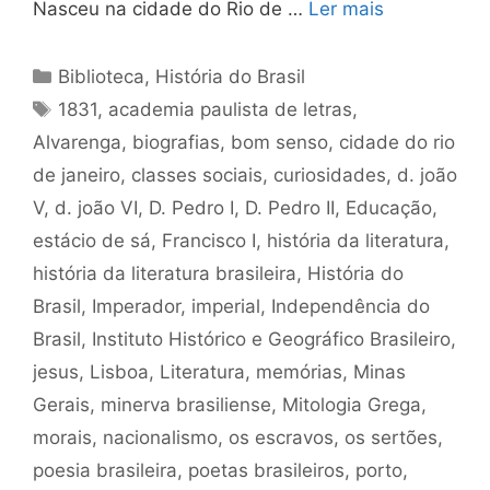
Nasceu na cidade do Rio de …
Ler mais
Categorias
Biblioteca
,
História do Brasil
Tags
1831
,
academia paulista de letras
,
Alvarenga
,
biografias
,
bom senso
,
cidade do rio
de janeiro
,
classes sociais
,
curiosidades
,
d. joão
V
,
d. joão VI
,
D. Pedro I
,
D. Pedro II
,
Educação
,
estácio de sá
,
Francisco I
,
história da literatura
,
história da literatura brasileira
,
História do
Brasil
,
Imperador
,
imperial
,
Independência do
Brasil
,
Instituto Histórico e Geográfico Brasileiro
,
jesus
,
Lisboa
,
Literatura
,
memórias
,
Minas
Gerais
,
minerva brasiliense
,
Mitologia Grega
,
morais
,
nacionalismo
,
os escravos
,
os sertões
,
poesia brasileira
,
poetas brasileiros
,
porto
,