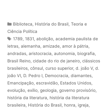
Categorias
Biblioteca
,
História do Brasil
,
Teoria e
Ciência Política
Tags
1789
,
1831
,
abolição
,
academia paulista de
letras
,
alemanha
,
amizade
,
amor à pátria
,
andradas
,
aristocracia
,
autonomia
,
biografia
,
Brasil Reino
,
cidade do rio de janeiro
,
clássicos
brasileiros
,
cônsul
,
curso superior
,
d. joão V
,
d.
joão VI
,
D. Pedro I
,
Democracia
,
diamantes
,
Emancipação
,
escravidão
,
Estados Unidos
,
evolução
,
exílio
,
geologia
,
governo provisório
,
história da literatura
,
história da literatura
brasileira
,
História do Brasil
,
honra
,
igreja
,