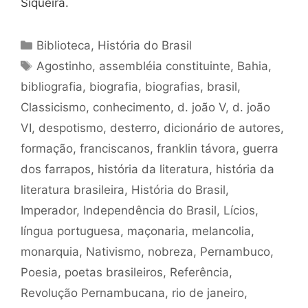
Siqueira.
Categorias
Biblioteca
,
História do Brasil
Tags
Agostinho
,
assembléia constituinte
,
Bahia
,
bibliografia
,
biografia
,
biografias
,
brasil
,
Classicismo
,
conhecimento
,
d. joão V
,
d. joão
VI
,
despotismo
,
desterro
,
dicionário de autores
,
formação
,
franciscanos
,
franklin távora
,
guerra
dos farrapos
,
história da literatura
,
história da
literatura brasileira
,
História do Brasil
,
Imperador
,
Independência do Brasil
,
Lícios
,
língua portuguesa
,
maçonaria
,
melancolia
,
monarquia
,
Nativismo
,
nobreza
,
Pernambuco
,
Poesia
,
poetas brasileiros
,
Referência
,
Revolução Pernambucana
,
rio de janeiro
,