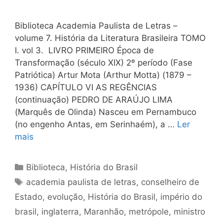
Biblioteca Academia Paulista de Letras –
volume 7. História da Literatura Brasileira TOMO
I. vol 3. LIVRO PRIMEIRO Época de
Transformação (século XIX) 2º período (Fase
Patriótica) Artur Mota (Arthur Motta) (1879 –
1936) CAPÍTULO VI AS REGÊNCIAS
(continuação) PEDRO DE ARAÚJO LIMA
(Marquês de Olinda) Nasceu em Pernambuco
(no engenho Antas, em Serinhaém), a …
Ler
mais
Categorias
Biblioteca
,
História do Brasil
Tags
academia paulista de letras
,
conselheiro de
Estado
,
evolução
,
História do Brasil
,
império do
brasil
,
inglaterra
,
Maranhão
,
metrópole
,
ministro