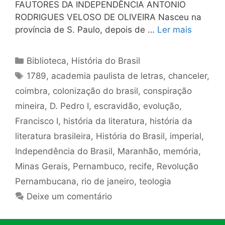
FAUTORES DA INDEPENDÊNCIA ANTONIO
RODRIGUES VELOSO DE OLIVEIRA Nasceu na
província de S. Paulo, depois de …
Ler mais
Categorias
Biblioteca
,
História do Brasil
Tags
1789
,
academia paulista de letras
,
chanceler
,
coimbra
,
colonização do brasil
,
conspiração
mineira
,
D. Pedro I
,
escravidão
,
evolução
,
Francisco I
,
história da literatura
,
história da
literatura brasileira
,
História do Brasil
,
imperial
,
Independência do Brasil
,
Maranhão
,
memória
,
Minas Gerais
,
Pernambuco
,
recife
,
Revolução
Pernambucana
,
rio de janeiro
,
teologia
Deixe um comentário