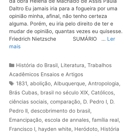
da obra Helena de Machado de Assis Paula
Daltro Eu jamais iria para a fogueira por uma
opinião minha, afinal, não tenho certeza
alguma. Porém, eu iria pelo direito de ter e
mudar de opinião, quantas vezes eu quisesse.
Friedrich Nietzsche SUMÁRIO …
Ler
mais
Categorias
História do Brasil
,
Literatura
,
Trabalhos
Acadêmicos Ensaios e Artigos
Tags
1831
,
abolição
,
Albuquerque
,
Antropologia
,
Brás Cubas
,
brasil no século XIX
,
Católicos
,
ciências sociais
,
comparação
,
D. Pedro I
,
D.
Pedro II
,
descobrimento do brasil
,
Emancipação
,
escola de annales
,
família real
,
Francisco I
,
hayden white
,
Heródoto
,
História