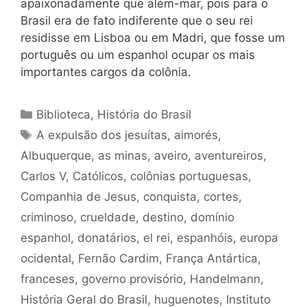
apaixonadamente que além-mar, pois para o
Brasil era de fato indiferente que o seu rei
residisse em Lisboa ou em Madri, que fosse um
português ou um espanhol ocupar os mais
importantes cargos da colônia.
Categorias
Biblioteca
,
História do Brasil
Tags
A expulsão dos jesuítas
,
aimorés
,
Albuquerque
,
as minas
,
aveiro
,
aventureiros
,
Carlos V
,
Católicos
,
colônias portuguesas
,
Companhia de Jesus
,
conquista
,
cortes
,
criminoso
,
crueldade
,
destino
,
domínio
espanhol
,
donatários
,
el rei
,
espanhóis
,
europa
ocidental
,
Fernão Cardim
,
França Antártica
,
franceses
,
governo provisório
,
Handelmann
,
História Geral do Brasil
,
huguenotes
,
Instituto