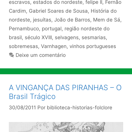
escravos
,
estados do nordeste
,
felipe II
,
Fernão
Cardim
,
Gabriel Soares de Sousa
,
História do
nordeste
,
jesuítas
,
João de Barros
,
Mem de Sá
,
Pernambuco
,
portugal
,
região nordeste do
brasil
,
século XVIII
,
selvagens
,
sesmarias
,
sobremesas
,
Varnhagen
,
vinhos portugueses
Deixe um comentário
A VINGANÇA DAS PIRANHAS – O
Brasil Trágico
30/08/2011
Por
biblioteca-historias-folclore