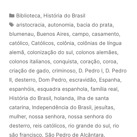
Categorias
Biblioteca
,
História do Brasil
Tags
aristocracia
,
autonomia
,
bacia do prata
,
blumenau
,
Buenos Aires
,
campo
,
casamento
,
católico
,
Católicos
,
colônia
,
colônias de língua
alemã
,
colonização do sul
,
colonos alemães
,
colonos italianos
,
conquista
,
coração
,
coroa
,
criação de gado
,
criminoso
,
D. Pedro I
,
D. Pedro
II
,
desterro
,
Dom Pedro
,
escravidão
,
Espanha
,
espanhóis
,
esquadra espanhola
,
família real
,
História do Brasil
,
holanda
,
ilha de santa
catarina
,
Independência do Brasil
,
jesuítas
,
mulher
,
nossa senhora
,
nossa senhora do
desterro
,
reis católicos
,
rio grande do sul
,
rio
são francisco
,
São Pedro de Alcântara
,