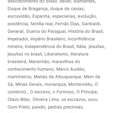
descobrimento do brasil
,
dever
,
diamantes
,
Duque de Bragança
,
duque de caxias
,
escravidão
,
Espanha
,
especiarias
,
evolução
,
existência
,
família real
,
Fernão Dias
,
Garibaldi
,
General
,
Guerra do Paraguai
,
História do Brasil
,
Imperador
,
Império Brasileiro
,
inconfidência
mineira
,
Independência do Brasil
,
Itália
,
jesuítas
,
jesuítas no brasil
,
Liberalismo
,
literatura
brasileira
,
Maranhão
,
maravilhas do
conhecimento humano
,
Marco Aurélio
,
marinheiros
,
Matias de Albuquerque
,
Mem de
Sá
,
Minas Gerais
,
monarquia
,
Montevidéu
,
O
comércio.
,
O escravo
,
o Formoso
,
O Príncipe
,
Olavo Bilac
,
Oliveira Lima
,
os escravos
,
ouro
,
Ouro Preto
,
paixão
,
pedras preciosas
,