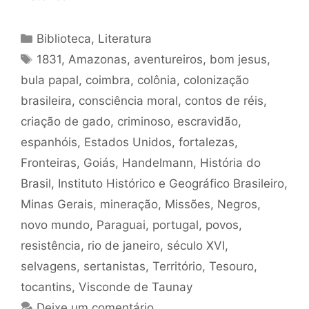
Categorias
Biblioteca
,
Literatura
Tags
1831
,
Amazonas
,
aventureiros
,
bom jesus
,
bula papal
,
coimbra
,
colônia
,
colonização
brasileira
,
consciência moral
,
contos de réis
,
criação de gado
,
criminoso
,
escravidão
,
espanhóis
,
Estados Unidos
,
fortalezas
,
Fronteiras
,
Goiás
,
Handelmann
,
História do
Brasil
,
Instituto Histórico e Geográfico Brasileiro
,
Minas Gerais
,
mineração
,
Missões
,
Negros
,
novo mundo
,
Paraguai
,
portugal
,
povos
,
resistência
,
rio de janeiro
,
século XVI
,
selvagens
,
sertanistas
,
Território
,
Tesouro
,
tocantins
,
Visconde de Taunay
Deixe um comentário