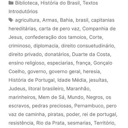
Categorias
Biblioteca
,
História do Brasil
,
Textos
Introdutórios
Tags
agricultura
,
Armas
,
Bahia
,
brasil
,
capitanias
hereditárias
,
carta de pero vaz
,
Companhia de
Jesus
,
confederação dos tamoios
,
Corte
,
criminoso
,
diplomacia
,
direito consuetudinário
,
direito privado
,
donatários
,
Duarte da Costa
,
ensino religioso
,
especiarias
,
frança
,
Gonçalo
Coelho
,
governo
,
governo geral
,
heresia
,
História de Portugal
,
Idade Média
,
jesuítas
,
Judeus
,
litoral brasileiro
,
Maranhão
,
marinheiros
,
Mem de Sá
,
Mundo
,
Negros
,
os
escravos
,
pedras preciosas
,
Pernambuco
,
pero
vaz de caminha
,
piratas
,
poder
,
rei de portugal
,
resistência
,
Rio da Prata
,
sesmarias
,
Território
,