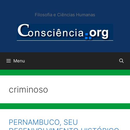
Pular
para
Filosofia e Ciências Humanas
o
conteúdo
Menu
criminoso
PERNAMBUCO, SEU