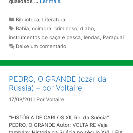
qualidade …
Ler mais
Categorias
Biblioteca
,
Literatura
Tags
Bahia
,
coimbra
,
criminoso
,
diabo
,
instrumentos de caça e pesca
,
lendas
,
Paraguai
Deixe um comentário
PEDRO, O GRANDE (czar da
Rússia) – por Voltaire
17/08/2011
Por
Voltaire
"HISTÓRIA DE CARLOS XII, Rei da Suécia"
PEDRO, O GRANDE Autor: VOLTAIRE Veja
também: História da Suécia no século XVI. LEIA