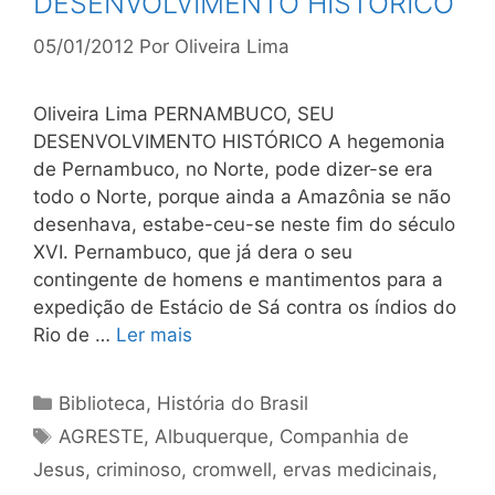
DESENVOLVIMENTO HISTÓRICO
05/01/2012
Por
Oliveira Lima
Oliveira Lima PERNAMBUCO, SEU
DESENVOLVIMENTO HISTÓRICO A hegemonia
de Pernambuco, no Norte, pode dizer-se era
todo o Norte, porque ainda a Amazônia se não
desenhava, estabe-ceu-se neste fim do século
XVI. Pernambuco, que já dera o seu
contingente de homens e mantimentos para a
expedição de Estácio de Sá contra os índios do
Rio de …
Ler mais
Categorias
Biblioteca
,
História do Brasil
Tags
AGRESTE
,
Albuquerque
,
Companhia de
Jesus
,
criminoso
,
cromwell
,
ervas medicinais
,