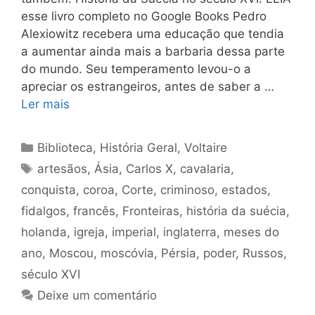
esse livro completo no Google Books Pedro
Alexiowitz recebera uma educação que tendia
a aumentar ainda mais a barbaria dessa parte
do mundo. Seu temperamento levou-o a
apreciar os estrangeiros, antes de saber a …
Ler mais
Categorias
Biblioteca
,
História Geral
,
Voltaire
Tags
artesãos
,
Ásia
,
Carlos X
,
cavalaria
,
conquista
,
coroa
,
Corte
,
criminoso
,
estados
,
fidalgos
,
francês
,
Fronteiras
,
história da suécia
,
holanda
,
igreja
,
imperial
,
inglaterra
,
meses do
ano
,
Moscou
,
moscóvia
,
Pérsia
,
poder
,
Russos
,
século XVI
Deixe um comentário