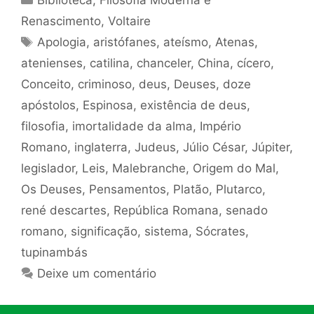
Biblioteca
,
Filosofia Moderna e
Renascimento
,
Voltaire
Tags
Apologia
,
aristófanes
,
ateísmo
,
Atenas
,
atenienses
,
catilina
,
chanceler
,
China
,
cícero
,
Conceito
,
criminoso
,
deus
,
Deuses
,
doze
apóstolos
,
Espinosa
,
existência de deus
,
filosofia
,
imortalidade da alma
,
Império
Romano
,
inglaterra
,
Judeus
,
Júlio César
,
Júpiter
,
legislador
,
Leis
,
Malebranche
,
Origem do Mal
,
Os Deuses
,
Pensamentos
,
Platão
,
Plutarco
,
rené descartes
,
República Romana
,
senado
romano
,
significação
,
sistema
,
Sócrates
,
tupinambás
Deixe um comentário