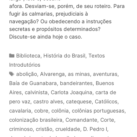
afora. Desviam-se, porém, de seu roteiro. Para
fugir às calmarias, prejudiciais à
navegação? Ou obedecendo a instruções
secretas e propósitos determinados?
Discute-se ainda hoje o caso.
Categorias
Biblioteca
,
História do Brasil
,
Textos
Introdutórios
Tags
abolição
,
Alvarenga
,
as minas
,
aventuras
,
Baía de Guanabara
,
bandeirantes
,
Buenos
Aires
,
calvinista
,
Carlota Joaquina
,
carta de
pero vaz
,
castro alves
,
catequese
,
Católicos
,
cavalaria
,
cobre
,
colônia
,
colônias portuguesas
,
colonização brasileira
,
Comandante
,
Corte
,
criminoso
,
cristão
,
crueldade
,
D. Pedro I
,