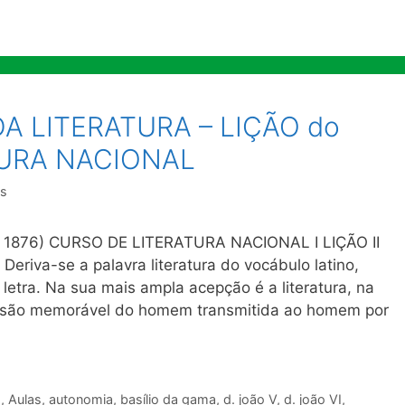
A LITERATURA – LIÇÃO do
TURA NACIONAL
es
– 1876) CURSO DE LITERATURA NACIONAL I LIÇÃO II
iva-se a palavra literatura do vocábulo latino,
a letra. Na sua mais ampla acepção é a literatura, na
ressão memorável do homem transmitida ao homem por
s
,
Aulas
,
autonomia
,
basílio da gama
,
d. joão V
,
d. joão VI
,