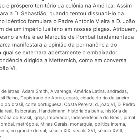
 e próspero território da colônia na América. Assim
ara a D. Sebastião, quando tentou dissuadi-lo da
o idêntico formulara o Padre Antonio Vieira a D. João
em de um império lusitano em nossas plagas. Atribuem,
 mesmo alvitre e ao Marquês de Pombal fundamentada
Barca manifestara a opinião da permanência do
a qual se externara abertamente o embaixador
pondência dirigida a Metternich, como em conversa
oão VI.
 de letras
,
Adam Smith
,
Alvarenga
,
América Latina
,
andradas
,
sil Reino
,
Capistrano de Abreu
,
ceará
,
cidade do rio de janeiro
,
o do brasil
,
corte portuguesa
,
Costa Pereira
,
d. joão VI
,
D. Pedro
ia real
,
fisiocratas
,
Handelmann
,
história da bahia
,
história da
stória do Brasil
,
igreja
,
Imperador
,
Independência do Brasil
,
jornal
pombal
,
metrópole
,
Minas Gerais
,
monarquia
,
política interna
,
cesa
,
rio grande do sul
,
século XIX
,
século XVI
,
século XVIII
,
n