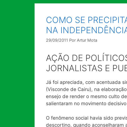
COMO SE PRECIPI
NA INDEPENDÊNCIA
29/09/2011
Por
Artur Mota
AÇÃO DE POLÍTICO
JORNALISTAS E PU
Já foi apreciada, com acentuada si
(Visconde de Cairu), na elaboraçã
ensejo de render o mesmo culto de j
salientaram no movimento decisivo
O fenômeno social havia sido previ
descortino, quando aconselharam ao