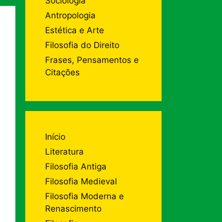
Sociologia
Antropologia
Estética e Arte
Filosofia do Direito
Frases, Pensamentos e
Citações
Início
Literatura
Filosofia Antiga
Filosofia Medieval
Filosofia Moderna e
Renascimento