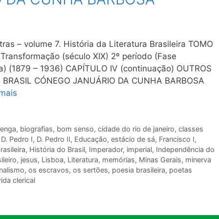
ras – volume 7. História da Literatura Brasileira TOMO
Transformação (século XIX) 2º período (Fase
otta) (1879 – 1936) CAPÍTULO IV (continuação) OUTROS
O BRASIL CÓNEGO JANUÁRIO DA CUNHA BARBOSA
 mais
renga
,
biografias
,
bom senso
,
cidade do rio de janeiro
,
classes
,
D. Pedro I
,
D. Pedro II
,
Educação
,
estácio de sá
,
Francisco I
,
rasileira
,
História do Brasil
,
Imperador
,
imperial
,
Independência do
ileiro
,
jesus
,
Lisboa
,
Literatura
,
memórias
,
Minas Gerais
,
minerva
nalismo
,
os escravos
,
os sertões
,
poesia brasileira
,
poetas
ida clerical