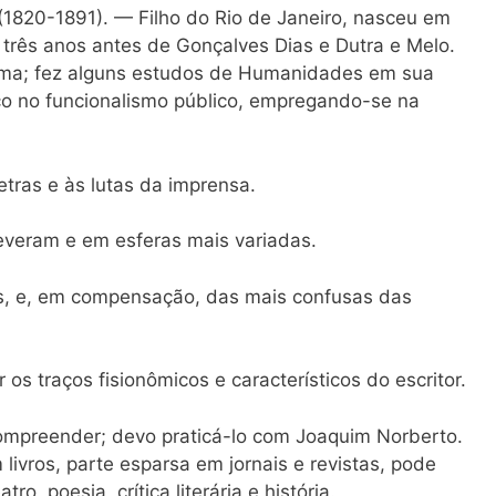
(1820-1891). — Filho do Rio de Janeiro, nasceu em
rês anos antes de Gonçalves Dias e Dutra e Melo.
ma; fez alguns estudos de Humanidades em sua
o no funcionalismo público, empregando-se na
etras e às lutas da imprensa.
everam e em esferas mais variadas.
s, e, em compensação, das mais confusas das
os traços fisionômicos e característicos do escritor.
ompreender; devo praticá-lo com Joaquim Norberto.
livros, parte esparsa em jornais e revistas, pode
tro, poesia, crítica literária e história.