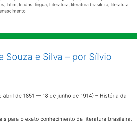
os
,
latim
,
lendas
,
língua
,
Literatura
,
literatura brasileira
,
literatura
renascimento
Souza e Silva – por Sílvio
e abril de 1851 — 18 de junho de 1914) – História da
rais para o exato conhecimento da literatura brasileira.