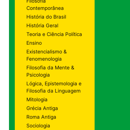
Filosofia
Contemporânea
História do Brasil
História Geral
Teoria e Ciência Política
Ensino
Existencialismo &
Fenomenologia
Filosofia da Mente &
Psicologia
Lógica, Epistemologia e
Filosofia da Linguagem
Mitologia
Grécia Antiga
Roma Antiga
Sociologia