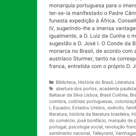
monarquia portuguesa para o imenso
ter-se-ia manifestado o Padre Câm
funesta expedição à África. Conselh
IV, sugerindo-lhe a imensa vantag
igualmente, a D. Luiz da Cunha o
sugestão a D. José I. O Conde da 
monarca no Brasil, de acordo com 
austríaco Sturmer, tanto na corres
franca, entretida com o próprio D. J
Categorias
Biblioteca
,
História do Brasil
,
Literatura
Tags
abertura dos portos
,
academia paulista
Baltasar da Silva Lisboa
,
Brasil Colônia
,
Bra
coimbra
,
colônias portuguesas
,
colonizaçã
I
,
Equador
,
Estados Unidos
,
exército
,
famíl
literatura
,
história da literatura brasileira
,
Hi
do comércio
,
josé bonifácio
,
marquês de 
portugal
,
psicologia social
,
revolução fran
sentimento nacional
,
Talleyrand
,
Varnhage