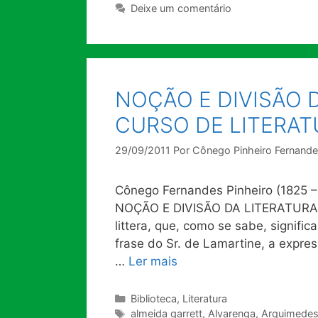
Deixe um comentário
NOÇÃO E DIVISÃO D
CURSO DE LITERA
29/09/2011
Por
Cônego Pinheiro Fernand
Cônego Fernandes Pinheiro (1825 
NOÇÃO E DIVISÃO DA LITERATURA Der
littera, que, como se sabe, signific
frase do Sr. de Lamartine, a exp
…
Ler mais
Categorias
Biblioteca
,
Literatura
Tags
almeida garrett
,
Alvarenga
,
Arquimede