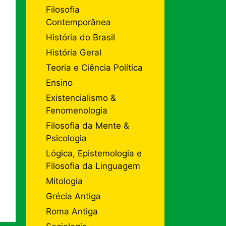
Filosofia
Contemporânea
História do Brasil
História Geral
Teoria e Ciência Política
Ensino
Existencialismo &
Fenomenologia
Filosofia da Mente &
Psicologia
Lógica, Epistemologia e
Filosofia da Linguagem
Mitologia
Grécia Antiga
Roma Antiga