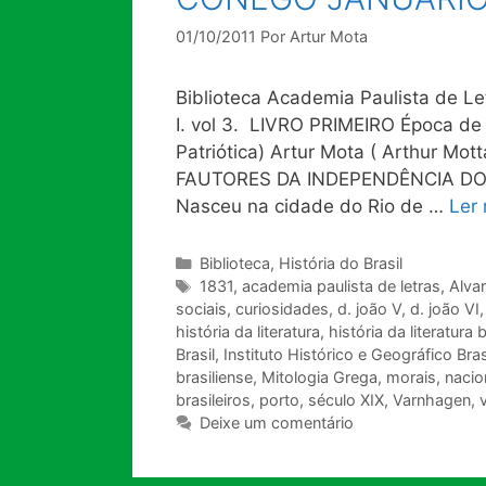
01/10/2011
Por
Artur Mota
Biblioteca Academia Paulista de Let
I. vol 3. LIVRO PRIMEIRO Época de 
Patriótica) Artur Mota ( Arthur M
FAUTORES DA INDEPENDÊNCIA D
Nasceu na cidade do Rio de …
Ler
Categorias
Biblioteca
,
História do Brasil
Tags
1831
,
academia paulista de letras
,
Alva
sociais
,
curiosidades
,
d. joão V
,
d. joão VI
história da literatura
,
história da literatura b
Brasil
,
Instituto Histórico e Geográfico Bras
brasiliense
,
Mitologia Grega
,
morais
,
nacio
brasileiros
,
porto
,
século XIX
,
Varnhagen
,
v
Deixe um comentário