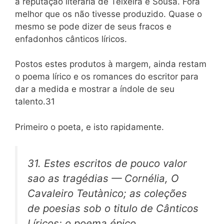
à reputação literária de Teixeira e Sousa. Fora
melhor que os não tivesse produzido. Quase o
mesmo se pode dizer de seus fracos e
enfadonhos cânticos líricos.
Postos estes produtos à margem, ainda restam
o poema lírico e os romances do escritor para
dar a medida e mostrar a índole de seu
talento.31
Primeiro o poeta, e isto rapidamente.
31. Estes escritos de pouco valor
sao as tragédias —
Cornélia, O
Cavaleiro Teutànico;
as coleções
de poesias sob o titulo de
Cânticos
Líricos;
o poema épico