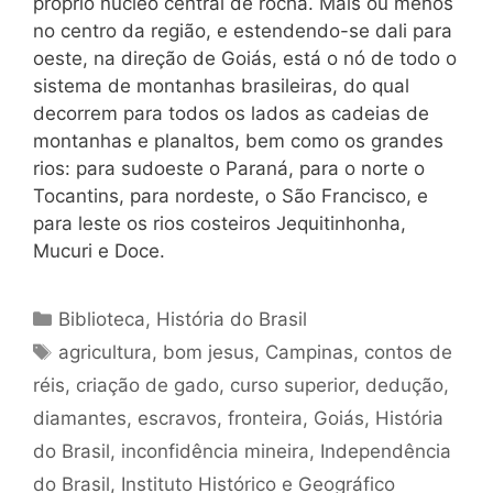
próprio núcleo central de rocha. Mais ou menos
no centro da região, e estendendo-se dali para
oeste, na direção de Goiás, está o nó de todo o
sistema de montanhas brasileiras, do qual
decorrem para todos os lados as cadeias de
montanhas e planaltos, bem como os grandes
rios: para sudoeste o Paraná, para o norte o
Tocantins, para nordeste, o São Francisco, e
para leste os rios costeiros Jequitinhonha,
Mucuri e Doce.
Categorias
Biblioteca
,
História do Brasil
Tags
agricultura
,
bom jesus
,
Campinas
,
contos de
réis
,
criação de gado
,
curso superior
,
dedução
,
diamantes
,
escravos
,
fronteira
,
Goiás
,
História
do Brasil
,
inconfidência mineira
,
Independência
do Brasil
,
Instituto Histórico e Geográfico