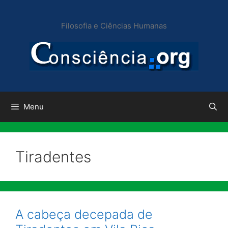
Pular
para
Filosofia e Ciências Humanas
o
conteúdo
Menu
Tiradentes
A cabeça decepada de