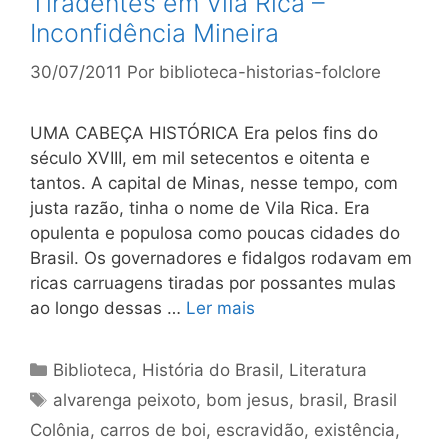
Tiradentes em Vila Rica –
Inconfidência Mineira
30/07/2011
Por
biblioteca-historias-folclore
UMA CABEÇA HISTÓRICA Era pelos fins do
século XVIII, em mil setecentos e oitenta e
tantos. A capital de Minas, nesse tempo, com
justa razão, tinha o nome de Vila Rica. Era
opulenta e populosa como poucas cidades do
Brasil. Os governadores e fidalgos rodavam em
ricas carruagens tiradas por possantes mulas
ao longo dessas …
Ler mais
Categorias
Biblioteca
,
História do Brasil
,
Literatura
Tags
alvarenga peixoto
,
bom jesus
,
brasil
,
Brasil
Colônia
,
carros de boi
,
escravidão
,
existência
,