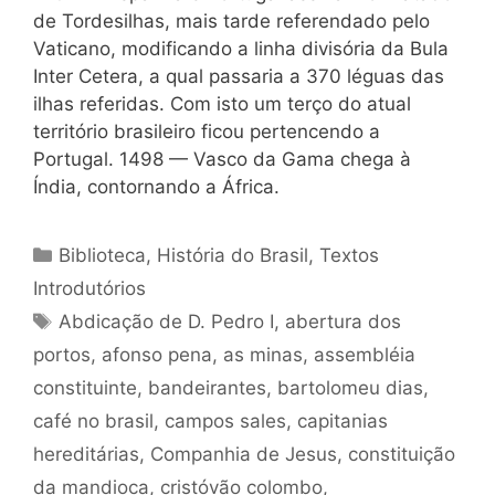
de Tordesilhas, mais tarde referendado pelo
Vaticano, modificando a linha divisória da Bula
Inter Cetera, a qual passaria a 370 léguas das
ilhas referidas. Com isto um terço do atual
território brasileiro ficou pertencendo a
Portugal. 1498 — Vasco da Gama chega à
Índia, contornando a África.
Categorias
Biblioteca
,
História do Brasil
,
Textos
Introdutórios
Tags
Abdicação de D. Pedro I
,
abertura dos
portos
,
afonso pena
,
as minas
,
assembléia
constituinte
,
bandeirantes
,
bartolomeu dias
,
café no brasil
,
campos sales
,
capitanias
hereditárias
,
Companhia de Jesus
,
constituição
da mandioca
,
cristóvão colombo
,