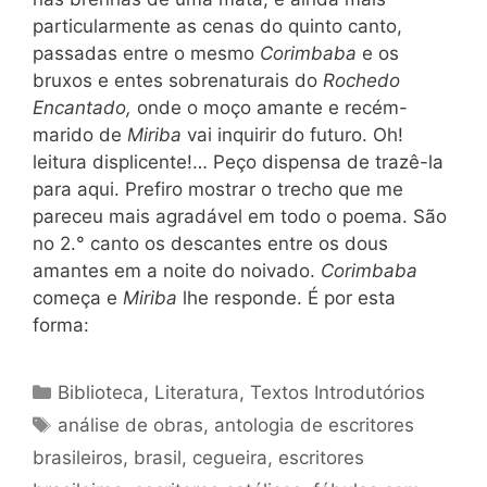
particularmente as cenas do quinto canto,
passadas entre o mesmo
Corimbaba
e os
bruxos e entes sobrenaturais do
Rochedo
Encantado,
onde o moço amante e recém-
marido de
Miriba
vai inquirir do futuro. Oh!
leitura displicente!… Peço dispensa de trazê-la
para aqui. Prefiro mostrar o trecho que me
pareceu mais agradável em todo o poema. São
no 2.° canto os descantes entre os dous
amantes em a noite do noivado.
Corimbaba
começa e
Miriba
lhe responde. É por esta
forma:
Categorias
Biblioteca
,
Literatura
,
Textos Introdutórios
Tags
análise de obras
,
antologia de escritores
brasileiros
,
brasil
,
cegueira
,
escritores