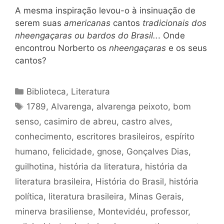
A mesma inspiração levou-o à insinuação de
serem suas
americanas
cantos
tradicionais dos
nheengaçaras ou bardos do Brasil..
. Onde
encontrou Norberto os
nheengaçaras
e os seus
cantos?
Categorias
Biblioteca
,
Literatura
Tags
1789
,
Alvarenga
,
alvarenga peixoto
,
bom
senso
,
casimiro de abreu
,
castro alves
,
conhecimento
,
escritores brasileiros
,
espírito
humano
,
felicidade
,
gnose
,
Gonçalves Dias
,
guilhotina
,
história da literatura
,
história da
literatura brasileira
,
História do Brasil
,
história
política
,
literatura brasileira
,
Minas Gerais
,
minerva brasiliense
,
Montevidéu
,
professor
,