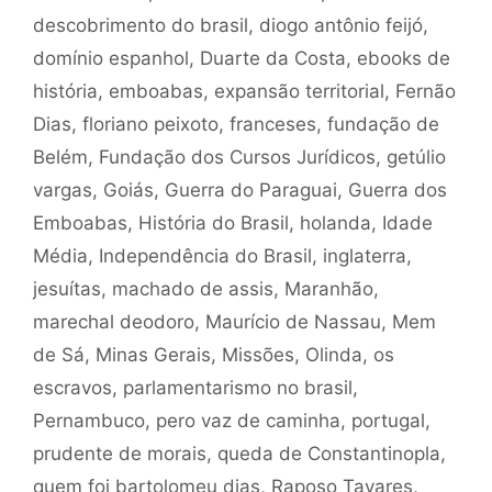
descobrimento do brasil
,
diogo antônio feijó
,
domínio espanhol
,
Duarte da Costa
,
ebooks de
história
,
emboabas
,
expansão territorial
,
Fernão
Dias
,
floriano peixoto
,
franceses
,
fundação de
Belém
,
Fundação dos Cursos Jurídicos
,
getúlio
vargas
,
Goiás
,
Guerra do Paraguai
,
Guerra dos
Emboabas
,
História do Brasil
,
holanda
,
Idade
Média
,
Independência do Brasil
,
inglaterra
,
jesuítas
,
machado de assis
,
Maranhão
,
marechal deodoro
,
Maurício de Nassau
,
Mem
de Sá
,
Minas Gerais
,
Missões
,
Olinda
,
os
escravos
,
parlamentarismo no brasil
,
Pernambuco
,
pero vaz de caminha
,
portugal
,
prudente de morais
,
queda de Constantinopla
,
quem foi bartolomeu dias
,
Raposo Tavares
,