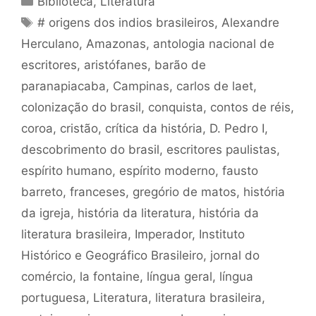
Biblioteca
,
Literatura
Tags
# origens dos indios brasileiros
,
Alexandre
Herculano
,
Amazonas
,
antologia nacional de
escritores
,
aristófanes
,
barão de
paranapiacaba
,
Campinas
,
carlos de laet
,
colonização do brasil
,
conquista
,
contos de réis
,
coroa
,
cristão
,
crítica da história
,
D. Pedro I
,
descobrimento do brasil
,
escritores paulistas
,
espírito humano
,
espírito moderno
,
fausto
barreto
,
franceses
,
gregório de matos
,
história
da igreja
,
história da literatura
,
história da
literatura brasileira
,
Imperador
,
Instituto
Histórico e Geográfico Brasileiro
,
jornal do
comércio
,
la fontaine
,
língua geral
,
língua
portuguesa
,
Literatura
,
literatura brasileira
,