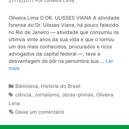
27/12/2011
Por
Oliveira Lima
Oliveira Lima O DR. ULISSES VIANA A atividade
forense do Dr. Ulisses Viana, há pouco falecido
no Rio de Janeiro — atividade que consumiu os
últimos vinte anos da sua vida e que o tornou
um dos mais conhecidos, procurados e ricos
advogados da capital federal —, teve a
desvantagem de pôr na penumbra sua …
Ler
mais
Categorias
Biblioteca
,
História do Brasil
Tags
ciência
,
Jornalismo
,
obras-primas
,
Oliveira
Lima
Deixe um comentário