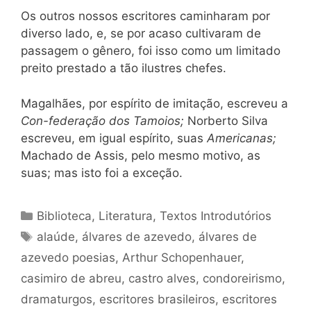
Os outros nossos escritores caminharam por
diverso lado, e, se por acaso cultivaram de
passagem o gênero, foi isso como um limitado
preito prestado a tão ilustres chefes.
Magalhães, por espírito de imitação, escreveu a
Con-federação dos Tamoios;
Norberto Silva
escreveu, em igual espírito, suas
Americanas;
Machado de Assis, pelo mesmo motivo, as
suas; mas isto foi a exceção.
Categorias
Biblioteca
,
Literatura
,
Textos Introdutórios
Tags
alaúde
,
álvares de azevedo
,
álvares de
azevedo poesias
,
Arthur Schopenhauer
,
casimiro de abreu
,
castro alves
,
condoreirismo
,
dramaturgos
,
escritores brasileiros
,
escritores