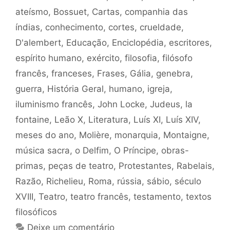
ateísmo
,
Bossuet
,
Cartas
,
companhia das
índias
,
conhecimento
,
cortes
,
crueldade
,
D'alembert
,
Educação
,
Enciclopédia
,
escritores
,
espírito humano
,
exército
,
filosofia
,
filósofo
francês
,
franceses
,
Frases
,
Gália
,
genebra
,
guerra
,
História Geral
,
humano
,
igreja
,
iluminismo francês
,
John Locke
,
Judeus
,
la
fontaine
,
Leão X
,
Literatura
,
Luís XI
,
Luís XIV
,
meses do ano
,
Molière
,
monarquia
,
Montaigne
,
música sacra
,
o Delfim
,
O Príncipe
,
obras-
primas
,
peças de teatro
,
Protestantes
,
Rabelais
,
Razão
,
Richelieu
,
Roma
,
rússia
,
sábio
,
século
XVIII
,
Teatro
,
teatro francês
,
testamento
,
textos
filosóficos
Deixe um comentário