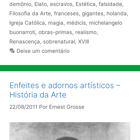
demônio
,
Elato
,
escravos
,
Estética
,
falsidade
,
Filosofia da Arte
,
franceses
,
gigantes
,
holanda
,
Igreja Católica
,
magia
,
médicis
,
michelangelo
buonarroti
,
obras-primas
,
realismo
,
Renascença
,
sobrenatural
,
XVIII
Deixe um comentário
Enfeites e adornos artísticos –
História da Arte
22/08/2011
Por
Ernest Grosse