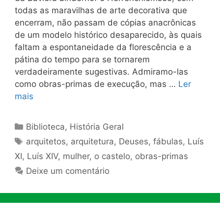
todas as maravilhas de arte decorativa que
encerram, não passam de cópias anacrônicas
de um modelo histórico desaparecido, às quais
faltam a espontaneidade da florescência e a
pátina do tempo para se tornarem
verdadeiramente sugestivas. Admiramo-las
como obras-primas de execução, mas …
Ler
mais
Categorias
Biblioteca
,
História Geral
Tags
arquitetos
,
arquitetura
,
Deuses
,
fábulas
,
Luís
XI
,
Luís XIV
,
mulher
,
o castelo
,
obras-primas
Deixe um comentário