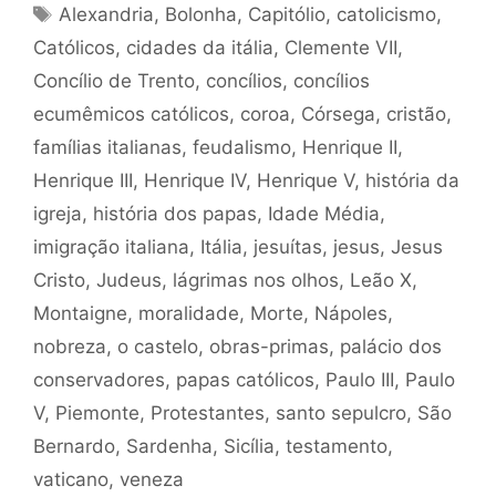
Tags
Alexandria
,
Bolonha
,
Capitólio
,
catolicismo
,
Católicos
,
cidades da itália
,
Clemente VII
,
Concílio de Trento
,
concílios
,
concílios
ecumêmicos católicos
,
coroa
,
Córsega
,
cristão
,
famílias italianas
,
feudalismo
,
Henrique II
,
Henrique III
,
Henrique IV
,
Henrique V
,
história da
igreja
,
história dos papas
,
Idade Média
,
imigração italiana
,
Itália
,
jesuítas
,
jesus
,
Jesus
Cristo
,
Judeus
,
lágrimas nos olhos
,
Leão X
,
Montaigne
,
moralidade
,
Morte
,
Nápoles
,
nobreza
,
o castelo
,
obras-primas
,
palácio dos
conservadores
,
papas católicos
,
Paulo III
,
Paulo
V
,
Piemonte
,
Protestantes
,
santo sepulcro
,
São
Bernardo
,
Sardenha
,
Sicília
,
testamento
,
vaticano
,
veneza