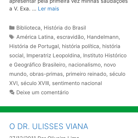
apresentar pela primeira vez minhas saudações
a V. Exa. …
Ler mais
Categorias
Biblioteca
,
História do Brasil
Tags
América Latina
,
escravidão
,
Handelmann
,
História de Portugal
,
história política
,
história
social
,
Imperatriz Leopoldina
,
Instituto Histórico
e Geográfico Brasileiro
,
nacionalismo
,
novo
mundo
,
obras-primas
,
primeiro reinado
,
século
XVI
,
século XVIII
,
sentimento nacional
Deixe um comentário
O DR. ULISSES VIANA