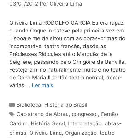
03/01/2012
Por
Oliveira Lima
Oliveira Lima RODOLFO GARCIA Eu era rapaz
quando Coquelin esteve pela primeira vez em
Lisboa e me deleitou com as obras-primas do
incomparável teatro francês, desde as
Précieuses Ridicules até o Marquês de la
Seiglière, passando pelo Gringoire de Banville.
Festejaram-no naturalmente muito e no teatro
de Dona Maria II, então teatro normal, deram
várias …
Ler mais
Categorias
Biblioteca
,
História do Brasil
Tags
Capistrano de Abreu
,
congresso
,
Fernão
Cardim
,
História Geral
,
Interpretação
,
obras-
primas
,
Oliveira Lima
,
Organização
,
teatro