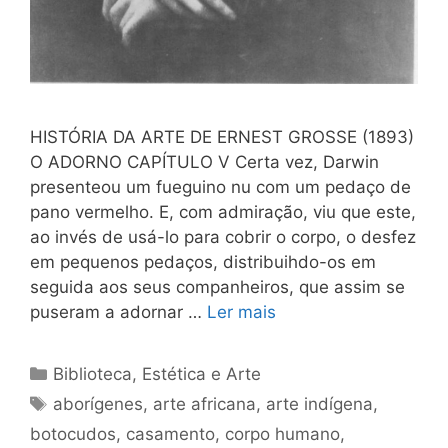
HISTÓRIA DA ARTE DE ERNEST GROSSE (1893)
O ADORNO CAPÍTULO V Certa vez, Darwin
presenteou um fueguino nu com um pedaço de
pano vermelho. E, com admiração, viu que este,
ao invés de usá-lo para cobrir o corpo, o desfez
em pequenos pedaços, distribuihdo-os em
seguida aos seus companheiros, que assim se
puseram a adornar …
Ler mais
Categorias
Biblioteca
,
Estética e Arte
Tags
aborígenes
,
arte africana
,
arte indígena
,
botocudos
,
casamento
,
corpo humano
,