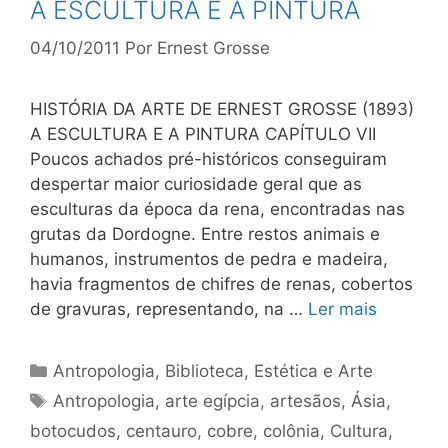
A ESCULTURA E A PINTURA
04/10/2011
Por
Ernest Grosse
HISTÓRIA DA ARTE DE ERNEST GROSSE (1893)
A ESCULTURA E A PINTURA CAPÍTULO VII
Poucos achados pré-históricos conseguiram
despertar maior curiosidade geral que as
esculturas da época da rena, encontradas nas
grutas da Dordogne. Entre restos animais e
humanos, instrumentos de pedra e madeira,
havia fragmentos de chifres de renas, cobertos
de gravuras, representando, na …
Ler mais
Categorias
Antropologia
,
Biblioteca
,
Estética e Arte
Tags
Antropologia
,
arte egípcia
,
artesãos
,
Ásia
,
botocudos
,
centauro
,
cobre
,
colônia
,
Cultura
,