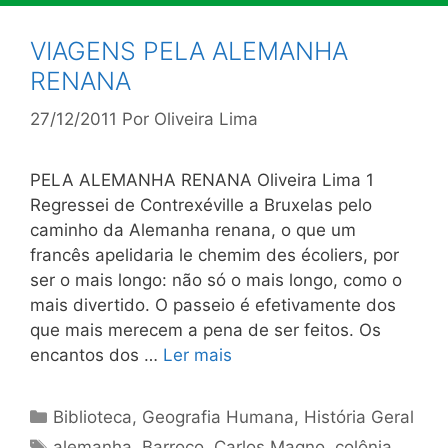
VIAGENS PELA ALEMANHA
RENANA
27/12/2011
Por
Oliveira Lima
PELA ALEMANHA RENANA Oliveira Lima 1
Regressei de Contrexéville a Bruxelas pelo
caminho da Alemanha renana, o que um
francês apelidaria le chemim des écoliers, por
ser o mais longo: não só o mais longo, como o
mais divertido. O passeio é efetivamente dos
que mais merecem a pena de ser feitos. Os
encantos dos …
Ler mais
Categorias
Biblioteca
,
Geografia Humana
,
História Geral
Tags
alemanha
,
Barroco
,
Carlos Magno
,
colônia
,