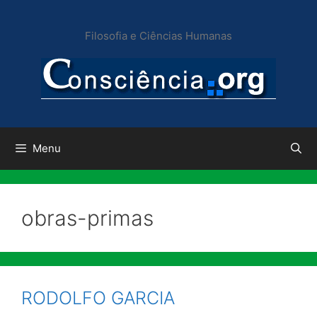
Pular
para
Filosofia e Ciências Humanas
o
conteúdo
Menu
obras-primas
RODOLFO GARCIA