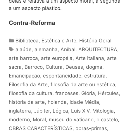
delas é relativa a um aspecto moral, a segunda
a um aspecto plástico.
Contra-Reforma
Categorias
Biblioteca
,
Estética e Arte
,
História Geral
Tags
alaúde
,
alemanha
,
Aníbal
,
ARQUITECTURA
,
arte barroca
,
arte européia
,
Arte italiana
,
arte
sacra
,
Barroco
,
Cultura
,
Deuses
,
dogma
,
Emancipação
,
espontaneidade
,
estrutura
,
Filosofia da Arte
,
filosofia da arte ou estética
,
filosofia da cultura
,
franceses
,
Glória
,
Hércules
,
história da arte
,
holanda
,
Idade Média
,
inglaterra
,
Júpiter
,
Lógica
,
Luís XIV
,
Mitologia
,
moderno
,
Moral
,
museu do vaticano
,
o castelo
,
OBRAS CARACTERÍSTICAS
,
obras-primas
,