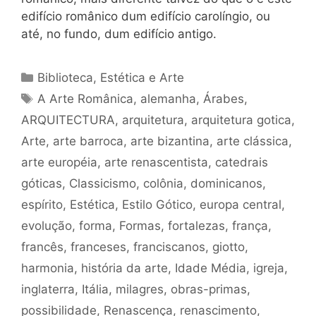
edifício românico dum edifício carolíngio, ou
até, no fundo, dum edifício antigo.
Categorias
Biblioteca
,
Estética e Arte
Tags
A Arte Românica
,
alemanha
,
Árabes
,
ARQUITECTURA
,
arquitetura
,
arquitetura gotica
,
Arte
,
arte barroca
,
arte bizantina
,
arte clássica
,
arte européia
,
arte renascentista
,
catedrais
góticas
,
Classicismo
,
colônia
,
dominicanos
,
espírito
,
Estética
,
Estilo Gótico
,
europa central
,
evolução
,
forma
,
Formas
,
fortalezas
,
frança
,
francês
,
franceses
,
franciscanos
,
giotto
,
harmonia
,
história da arte
,
Idade Média
,
igreja
,
inglaterra
,
Itália
,
milagres
,
obras-primas
,
possibilidade
,
Renascença
,
renascimento
,