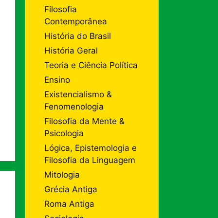
Filosofia
Contemporânea
História do Brasil
História Geral
Teoria e Ciência Política
Ensino
Existencialismo &
Fenomenologia
Filosofia da Mente &
Psicologia
Lógica, Epistemologia e
Filosofia da Linguagem
Mitologia
Grécia Antiga
Roma Antiga