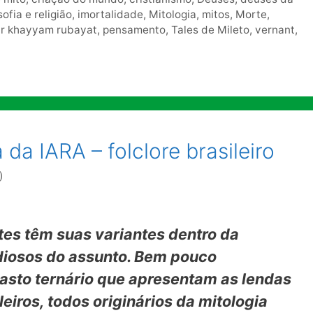
sofia e religião
,
imortalidade
,
Mitologia
,
mitos
,
Morte
,
r khayyam rubayat
,
pensamento
,
Tales de Mileto
,
vernant
,
a IARA – folclore brasileiro
)
tes têm suas variantes dentro da
udiosos do assunto. Bem pouco
vasto ternário que apresentam as lendas
eiros, todos originários da mitologia