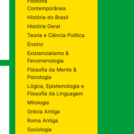
Filosofia
Contemporânea
História do Brasil
História Geral
Teoria e Ciência Política
Ensino
Existencialismo &
Fenomenologia
Filosofia da Mente &
Psicologia
Lógica, Epistemologia e
Filosofia da Linguagem
Mitologia
Grécia Antiga
Roma Antiga
Sociologia