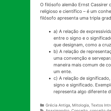
O filósofo alemão Ernst Cassirer 
religioso e científico – é um con
filósofo apresenta uma tripla gra
a) A relação de expressivid
entre o signo e o significa
que designam, como a cruz 
b) A relação de representa
uma convenção e servepara
maneira mais comum de com
um ente.
c) A relação de significado
signo e significado. Exemp
representa algo diferente 
Categorias
Grécia Antiga
,
Mitologia
,
Textos Int
Tags
Anaximandro
,
Conceito
,
conceito de