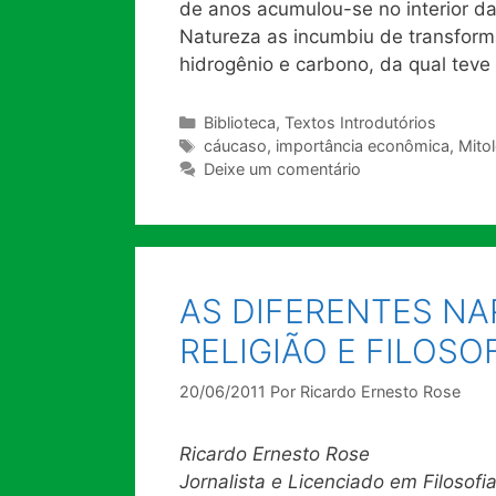
de anos acumulou-se no interior da
Natureza as incumbiu de transform
hidrogênio e carbono, da qual tev
Categorias
Biblioteca
,
Textos Introdutórios
Tags
cáucaso
,
importância econômica
,
Mito
Deixe um comentário
AS DIFERENTES NA
RELIGIÃO E FILOSO
20/06/2011
Por
Ricardo Ernesto Rose
Ricardo Ernesto Rose
Jornalista e Licenciado em Filosofi