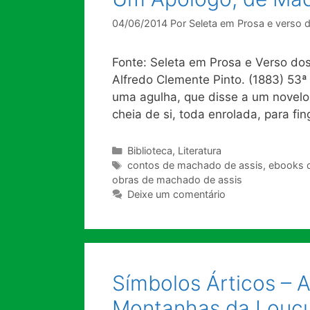
04/06/2014
Por
Seleta em Prosa e verso 
Fonte: Seleta em Prosa e Verso dos
Alfredo Clemente Pinto. (1883) 53ª
uma agulha, que disse a um novelo 
cheia de si, toda enrolada, para fi
Categorias
Biblioteca
,
Literatura
Tags
contos de machado de assis
,
ebooks 
obras de machado de assis
Deixe um comentário
Símbolos Árticos – A
Montanhas da Loucur