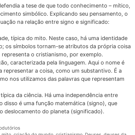
defendia a tese de que todo conhecimento – mítico,
hecimento simbólico. Explicando seu pensamento, o
duação na relação entre signo e significado:
ade, típica do mito. Neste caso, há uma identidade
do; os símbolos tornam-se atributos da própria coisa
representa o cristianismo, por exemplo.
ção, caracterizada pela linguagem. Aqui o nome é
 representar a coisa, como um substantivo. É a
o nos utilizamos das palavras que representam
, típica da ciência. Há uma independência entre
lo disso é uma função matemática (signo), que
do deslocamento do planeta (significado).
rodutórios
 mito
,
criação do mundo
,
cristianismo
,
Deuses
,
deuses da