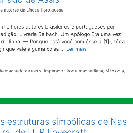
de autores da Língua Portuguesa
 melhores autores brasileiros e portugueses por
 edição. Livraria Selbach. Um Apólogo Era uma vez
de linha: — Por que está você com êsse ar[1]), tôda
ngir que vale alguma coisa …
Ler mais
de machado de assis
,
Imperador
,
ironia machadiana
,
Mitologia
,
s estruturas simbólicas de Nas
a, de H. P Lovecraft