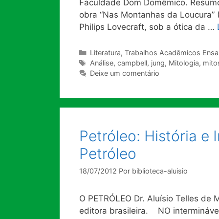
Faculdade Dom Domêmico. Resumo: E
obra “Nas Montanhas da Loucura” (
Philips Lovecraft, sob a ótica da …
Categorias
Literatura
,
Trabalhos Acadêmicos Ensai
Tags
Análise
,
campbell
,
jung
,
Mitologia
,
mito
Deixe um comentário
Petróleo: História 
Petróleo
18/07/2012
Por
biblioteca-aluisio
O PETRÓLEO Dr. Aluísio Telles de M
editora brasileira. NO intermináve