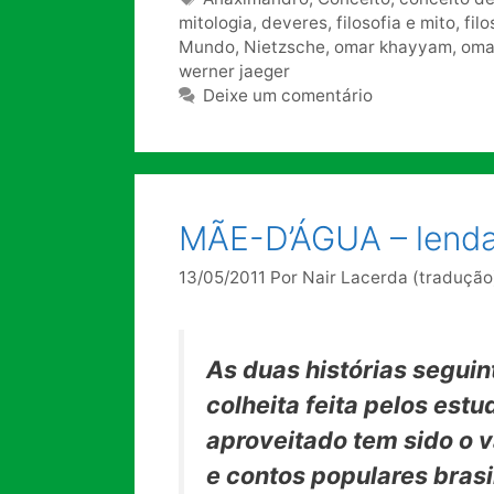
mitologia
,
deveres
,
filosofia e mito
,
filo
Mundo
,
Nietzsche
,
omar khayyam
,
oma
werner jaeger
Deixe um comentário
MÃE-D’ÁGUA – lenda d
13/05/2011
Por
Nair Lacerda (tradução
As duas histórias seguin
colheita feita pelos est
aproveitado tem sido o 
e contos populares brasil