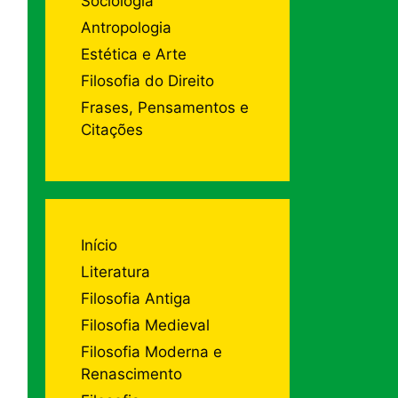
Sociologia
Antropologia
Estética e Arte
Filosofia do Direito
Frases, Pensamentos e
Citações
Início
Literatura
Filosofia Antiga
Filosofia Medieval
Filosofia Moderna e
Renascimento