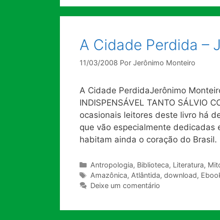
A Cidade Perdida – 
11/03/2008
Por
Jerônimo Monteiro
A Cidade PerdidaJerônimo Monteir
INDISPENSÁVEL TANTO SÁLVIO C
ocasionais leitores deste livro há d
que vão especialmente dedicadas e
habitam ainda o coração do Brasil
Categorias
Antropologia
,
Biblioteca
,
Literatura
,
Mit
Tags
Amazônica
,
Atlântida
,
download
,
Eboo
Deixe um comentário