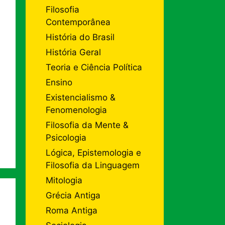
Filosofia
Contemporânea
História do Brasil
História Geral
Teoria e Ciência Política
Ensino
Existencialismo &
Fenomenologia
Filosofia da Mente &
Psicologia
Lógica, Epistemologia e
Filosofia da Linguagem
Mitologia
Grécia Antiga
Roma Antiga