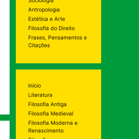
Sociologia
Antropologia
Estética e Arte
Filosofia do Direito
Frases, Pensamentos e
Citações
Início
Literatura
Filosofia Antiga
Filosofia Medieval
Filosofia Moderna e
Renascimento