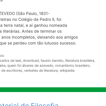
al
VEDO (São Paulo, 1831-
etras no Colégio de Pedro II, foi
ua terra natal, e aí ganhou nomeada
 literárias. Antes de terminar os
1 anos incompletos, deixando aos amigos
 que se perdeu com tão lutuoso sucesso.
ios
carlos de laet
,
download
,
fausto barreto
,
literatura brasileira
,
eira
,
quem foi álvares de azevedo
,
romantismo brasileiro
,
 de escritores
,
verbetes de literatura
,
wikipedia
terial de Filosofia