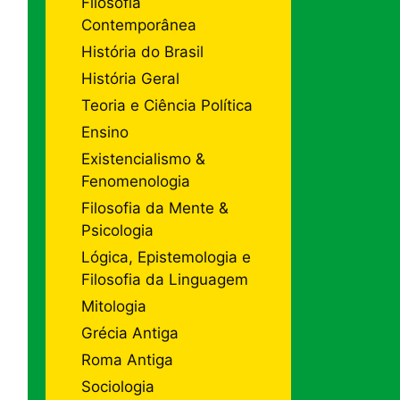
Filosofia
Contemporânea
História do Brasil
História Geral
Teoria e Ciência Política
Ensino
Existencialismo &
Fenomenologia
Filosofia da Mente &
Psicologia
Lógica, Epistemologia e
Filosofia da Linguagem
Mitologia
Grécia Antiga
Roma Antiga
Sociologia