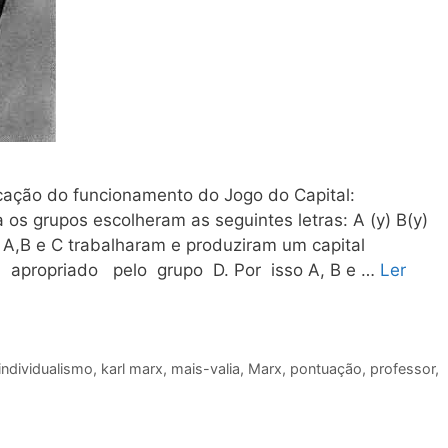
cação do funcionamento do Jogo do Capital:
os grupos escolheram as seguintes letras: A (y) B(y)
A,B e C trabalharam e produziram um capital
i apropriado pelo grupo D. Por isso A, B e …
Ler
individualismo
,
karl marx
,
mais-valia
,
Marx
,
pontuação
,
professor
,