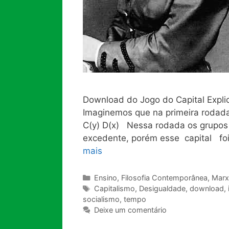
Download do Jogo do Capital Expli
Imaginemos que na primeira rodada 
C(y) D(x) Nessa rodada os grupos 
excedente, porém esse capital fo
mais
Categorias
Ensino
,
Filosofia Contemporânea
,
Marx
Tags
Capitalismo
,
Desigualdade
,
download
,
socialismo
,
tempo
Deixe um comentário