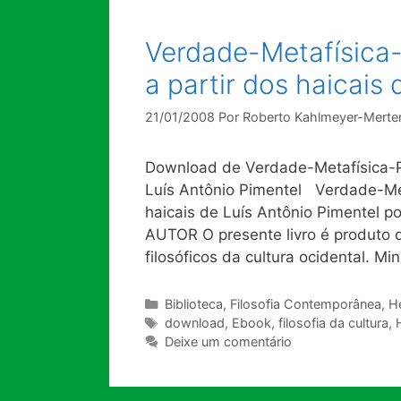
Verdade-Metafísica-
a partir dos haicais
21/01/2008
Por
Roberto Kahlmeyer-Merte
Download de Verdade-Metafísica-Poe
Luís Antônio Pimentel Verdade-Meta
haicais de Luís Antônio Pimente
AUTOR O presente livro é produto d
filosóficos da cultura ocidental. M
Categorias
Biblioteca
,
Filosofia Contemporânea
,
H
Tags
download
,
Ebook
,
filosofia da cultura
,
Deixe um comentário