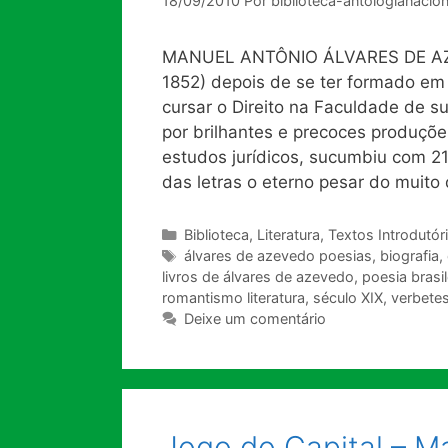
18/09/2010
Por
biblioteca-antologianacion
MANUEL ANTÔNIO ÁLVARES DE AZE
1852) depois de se ter formado em l
cursar o Direito na Faculdade de s
por brilhantes e precoces produções
estudos jurídicos, sucumbiu com 2
das letras o eterno pesar do muito
Categorias
Biblioteca
,
Literatura
,
Textos Introdutór
Tags
álvares de azevedo poesias
,
biografia
,
livros de álvares de azevedo
,
poesia brasil
romantismo literatura
,
século XIX
,
verbetes
Deixe um comentário
Jogo do Capital – Ma