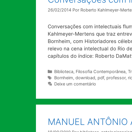
26/02/2014
Por
Roberto Kahlmeyer-Merte
Conversações com intelectuais flum
Kahlmeyer-Mertens que traz entrev
Bornheim, com Historiadores céleb
relevo na cena intelectual do Rio 
capítulos do índice: Roberto DaMa
Categorias
Biblioteca
,
Filosofia Contemporânea
,
T
Tags
Bornheim
,
download
,
pdf
,
professor
,
ri
Deixe um comentário
MANUEL ANTÔNIO 