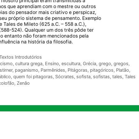
filósofo principal eram transmitidas a
lunos que aprendiam com o mestre ou outros
ias do pensador mais criativo e perspicaz,
seu próprio sistema de pensamento. Exemplo
 Tales de Mileto (625 a.C. – 558 a.C.),
588-524). Qualquer um dos três pôde ter
 no entanto não foram mencionados pela
luência na história da filosofia.
Textos Introdutórios
icismo
,
cultura grega
,
Ensino
,
escultura
,
Grécia
,
grego
,
gregos
,
tirner
,
paganismo
,
Parmênides
,
Pitágoras
,
pitagóricos
,
Platão
,
blico
,
quem foi pitagoras
,
Sócrates
,
sofista
,
sofistas
,
tales
,
Tales
colofão
,
Zenão