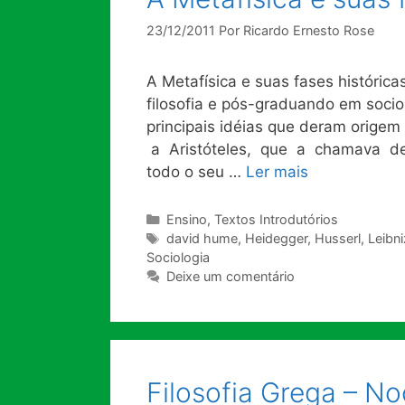
23/12/2011
Por
Ricardo Ernesto Rose
A Metafísica e suas fases históric
filosofia e pós-graduando em socio
principais idéias que deram origem
a Aristóteles, que a chamava de “fi
todo o seu …
Ler mais
Categorias
Ensino
,
Textos Introdutórios
Tags
david hume
,
Heidegger
,
Husserl
,
Leibni
Sociologia
Deixe um comentário
Filosofia Grega – No