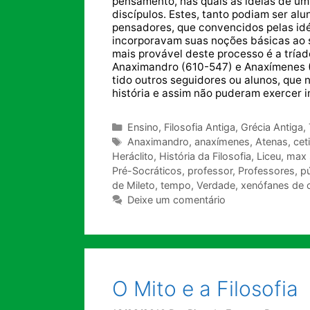
pensamento, nas quais as idéias de um 
discípulos. Estes, tanto podiam ser a
pensadores, que convencidos pelas idé
incorporavam suas noções básicas ao 
mais provável deste processo é a tríade
Anaximandro (610-547) e Anaxímenes (
tido outros seguidores ou alunos, que
história e assim não puderam exercer inf
Categorias
Ensino
,
Filosofia Antiga
,
Grécia Antiga
,
Tags
Anaximandro
,
anaxímenes
,
Atenas
,
cet
Heráclito
,
História da Filosofia
,
Liceu
,
max s
Pré-Socráticos
,
professor
,
Professores
,
pú
de Mileto
,
tempo
,
Verdade
,
xenófanes de 
Deixe um comentário
O Mito e a Filosofia