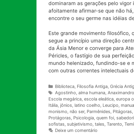
dominaram as gerações pelo vigor
afoitamente afirmar-se que não há
encontre o seu germe nas idéias d
Este grande movimento filosófico,
segue a princípio uma direção centr
da Ásia Menor e converge para Aten
Péricles, o fastígio de sua perfeiçã
mundo helenizado, fundindo-se e m
com outras correntes intelectuais
Categorias
Biblioteca
,
Filosofia Antiga
,
Grécia Anti
Tags
Agostinho
,
alma humana
,
Anaximandr
Escola megárica
,
escola eleática
,
europa o
Itália
,
jônios
,
latino coelho
,
Leucipo
,
manuai
monismo
,
não ser
,
Parmênides
,
Pitágoras
Protágoras
,
Psicologia
,
quem foi
,
sabedor
sofistas
,
subjetivismo
,
tales
,
Tarento
,
Temí
Deixe um comentário