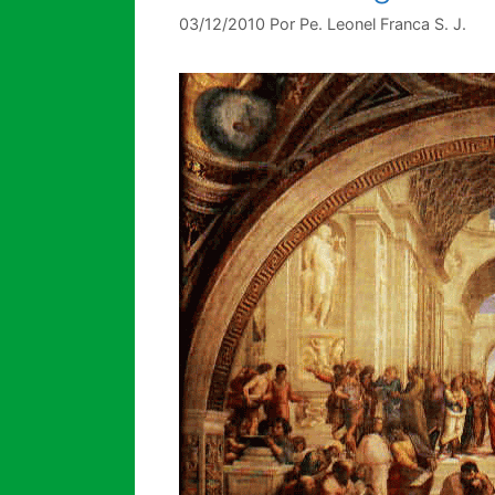
03/12/2010
Por
Pe. Leonel Franca S. J.