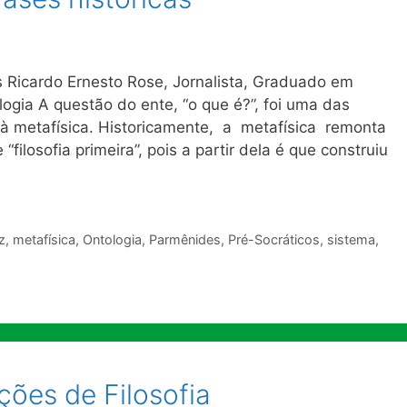
as Ricardo Ernesto Rose, Jornalista, Graduado em
logia A questão do ente, “o que é?”, foi uma das
 à metafísica. Historicamente, a metafísica remonta
losofia primeira”, pois a partir dela é que construiu
z
,
metafísica
,
Ontologia
,
Parmênides
,
Pré-Socráticos
,
sistema
,
ções de Filosofia