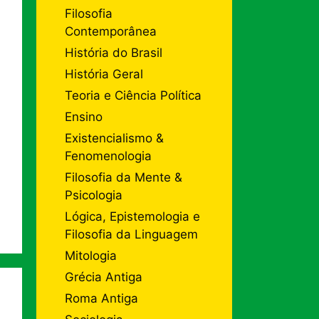
Filosofia
Contemporânea
História do Brasil
História Geral
Teoria e Ciência Política
Ensino
Existencialismo &
Fenomenologia
Filosofia da Mente &
Psicologia
Lógica, Epistemologia e
Filosofia da Linguagem
Mitologia
Grécia Antiga
Roma Antiga