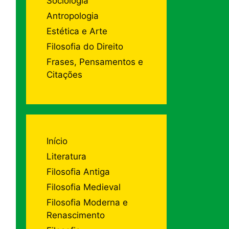
Sociologia
Antropologia
Estética e Arte
Filosofia do Direito
Frases, Pensamentos e
Citações
Início
Literatura
Filosofia Antiga
Filosofia Medieval
Filosofia Moderna e
Renascimento