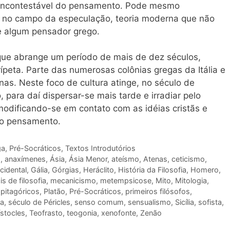
 incontestável do pensamento. Pode mesmo
, no campo da especulação, teoria moderna que não
e algum pensador grego.
 que abrange um período de mais de dez séculos,
ípeta. Parte das numerosas colônias gregas da Itália e
as. Neste foco de cultura atinge, no século de
o, para daí dispersar-se mais tarde e irradiar pelo
odificando-se em contato com as idéias cristãs e
 do pensamento.
ga
,
Pré-Socráticos
,
Textos Introdutórios
o
,
anaxímenes
,
Ásia
,
Ásia Menor
,
ateísmo
,
Atenas
,
ceticismo
,
cidental
,
Gália
,
Górgias
,
Heráclito
,
História da Filosofia
,
Homero
,
s de filosofia
,
mecanicismo
,
metempsicose
,
Mito
,
Mitologia
,
,
pitagóricos
,
Platão
,
Pré-Socráticos
,
primeiros filósofos
,
ia
,
século de Péricles
,
senso comum
,
sensualismo
,
Sicília
,
sofista
,
stocles
,
Teofrasto
,
teogonia
,
xenofonte
,
Zenão