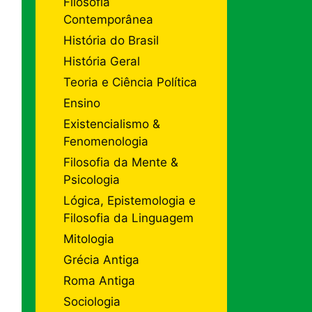
Filosofia
Contemporânea
História do Brasil
História Geral
Teoria e Ciência Política
Ensino
Existencialismo &
Fenomenologia
Filosofia da Mente &
Psicologia
Lógica, Epistemologia e
Filosofia da Linguagem
Mitologia
Grécia Antiga
Roma Antiga
Sociologia