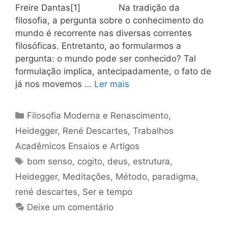
Freire Dantas[1] Na tradição da
filosofia, a pergunta sobre o conhecimento do
mundo é recorrente nas diversas correntes
filosóficas. Entretanto, ao formularmos a
pergunta: o mundo pode ser conhecido? Tal
formulação implica, antecipadamente, o fato de
já nos movemos …
Ler mais
Categorias
Filosofia Moderna e Renascimento
,
Heidegger
,
René Descartes
,
Trabalhos
Acadêmicos Ensaios e Artigos
Tags
bom senso
,
cogito
,
deus
,
estrutura
,
Heidegger
,
Meditações
,
Método
,
paradigma
,
rené descartes
,
Ser e tempo
Deixe um comentário