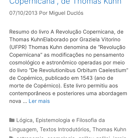
Copernicana”, de Thomas Kuhn
07/10/2013
Por
Miguel Duclós
Resumo do livro A Revolução Copernicana, de
Thomas KuhnElaborado por Graziela Vitorino
(UFPR) Thomas Kuhn denomina de “Revolução
Copernicana” as modificações no pensamento
cosmológico e astronômico operadas por meio
do livro “De Revolutionibus Orbitum Caelestium”
de Copérnico, publicado em 1543 (ano de
morte de Copérnico). Este livro permitiu aos
contemporâneos e posteriores uma abordagem
nova …
Ler mais
Categorias
Lógica, Epistemologia e Filosofia da
Linguagem
,
Textos Introdutórios
,
Thomas Kuhn
Tags