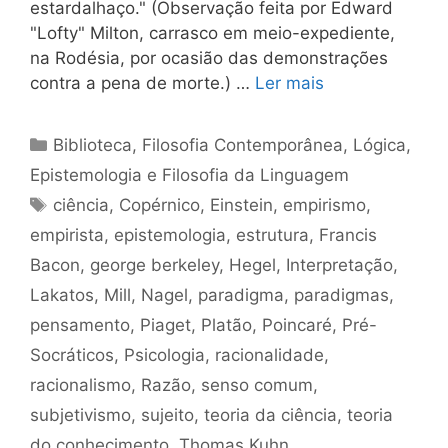
estardalhaço." (Observação feita por Edward
"Lofty" Milton, carrasco em meio-expediente,
na Rodésia, por ocasião das demonstrações
contra a pena de morte.) …
Ler mais
Categorias
Biblioteca
,
Filosofia Contemporânea
,
Lógica,
Epistemologia e Filosofia da Linguagem
Tags
ciência
,
Copérnico
,
Einstein
,
empirismo
,
empirista
,
epistemologia
,
estrutura
,
Francis
Bacon
,
george berkeley
,
Hegel
,
Interpretação
,
Lakatos
,
Mill
,
Nagel
,
paradigma
,
paradigmas
,
pensamento
,
Piaget
,
Platão
,
Poincaré
,
Pré-
Socráticos
,
Psicologia
,
racionalidade
,
racionalismo
,
Razão
,
senso comum
,
subjetivismo
,
sujeito
,
teoria da ciência
,
teoria
do conhecimento
,
Thomas Kuhn