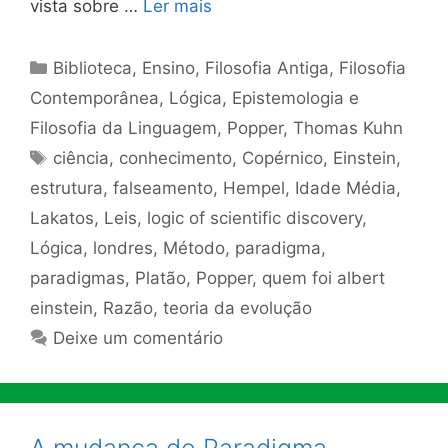
vista sobre …
Ler mais
Categorias
Biblioteca
,
Ensino
,
Filosofia Antiga
,
Filosofia
Contemporânea
,
Lógica, Epistemologia e
Filosofia da Linguagem
,
Popper
,
Thomas Kuhn
Tags
ciência
,
conhecimento
,
Copérnico
,
Einstein
,
estrutura
,
falseamento
,
Hempel
,
Idade Média
,
Lakatos
,
Leis
,
logic of scientific discovery
,
Lógica
,
londres
,
Método
,
paradigma
,
paradigmas
,
Platão
,
Popper
,
quem foi albert
einstein
,
Razão
,
teoria da evolução
Deixe um comentário
A mudança de Paradigma