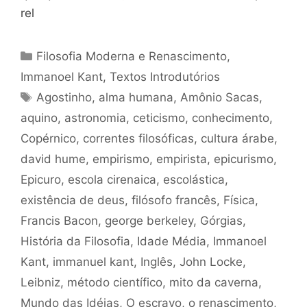
rel
Categorias
Filosofia Moderna e Renascimento
,
Immanoel Kant
,
Textos Introdutórios
Tags
Agostinho
,
alma humana
,
Amônio Sacas
,
aquino
,
astronomia
,
ceticismo
,
conhecimento
,
Copérnico
,
correntes filosóficas
,
cultura árabe
,
david hume
,
empirismo
,
empirista
,
epicurismo
,
Epicuro
,
escola cirenaica
,
escolástica
,
existência de deus
,
filósofo francês
,
Física
,
Francis Bacon
,
george berkeley
,
Górgias
,
História da Filosofia
,
Idade Média
,
Immanoel
Kant
,
immanuel kant
,
Inglês
,
John Locke
,
Leibniz
,
método científico
,
mito da caverna
,
Mundo das Idéias
,
O escravo
,
o renascimento
,