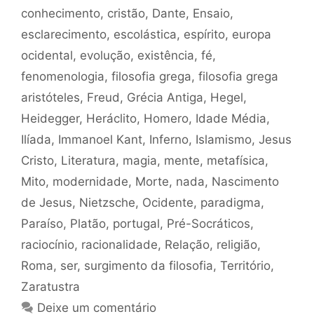
conhecimento
,
cristão
,
Dante
,
Ensaio
,
esclarecimento
,
escolástica
,
espírito
,
europa
ocidental
,
evolução
,
existência
,
fé
,
fenomenologia
,
filosofia grega
,
filosofia grega
aristóteles
,
Freud
,
Grécia Antiga
,
Hegel
,
Heidegger
,
Heráclito
,
Homero
,
Idade Média
,
Ilíada
,
Immanoel Kant
,
Inferno
,
Islamismo
,
Jesus
Cristo
,
Literatura
,
magia
,
mente
,
metafísica
,
Mito
,
modernidade
,
Morte
,
nada
,
Nascimento
de Jesus
,
Nietzsche
,
Ocidente
,
paradigma
,
Paraíso
,
Platão
,
portugal
,
Pré-Socráticos
,
raciocínio
,
racionalidade
,
Relação
,
religião
,
Roma
,
ser
,
surgimento da filosofia
,
Território
,
Zaratustra
Deixe um comentário