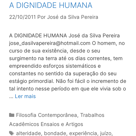
A DIGNIDADE HUMANA
22/10/2011
Por
José da Silva Pereira
A DIGNIDADE HUMANA José da Silva Pereira
jose_dasilvapereira@hotmail.com
O homem, no
curso de sua existência, desde o seu
surgimento na terra até os dias correntes, tem
empreendido esforços sistemáticos e
constantes no sentido da superação do seu
estágio primordial. Não foi fácil o incremento de
tal intento nesse período em que ele vivia sob o
…
Ler mais
Categorias
Filosofia Contemporânea
,
Trabalhos
Acadêmicos Ensaios e Artigos
Tags
alteridade
,
bondade
,
experiência
,
juízo
,