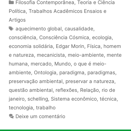
Categorias
Filosofia Contemporânea
,
Teoria e Ciência
Política
,
Trabalhos Acadêmicos Ensaios e
Artigos
Tags
aquecimento global
,
causalidade
,
consciência
,
Consciência Cósmica
,
ecologia
,
economia solidária
,
Edgar Morin
,
Física
,
homem
e natureza
,
mecanicista
,
meio-ambiente
,
mente
humana
,
mercado
,
Mundo
,
o que é meio-
ambiente
,
Ontologia
,
paradigma
,
paradigmas
,
preservação ambiental
,
preservar a natureza
,
questão ambiental
,
reflexões
,
Relação
,
rio de
janeiro
,
schelling
,
Sistema econômico
,
técnica
,
tecnologia
,
trabalho
Deixe um comentário