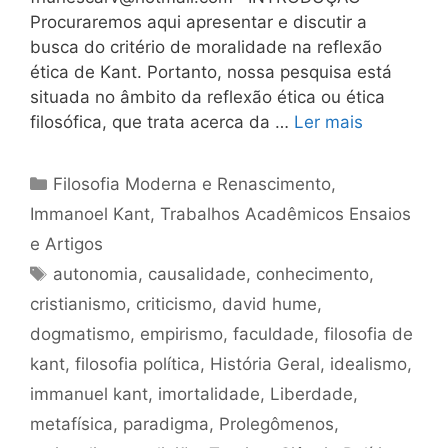
Procuraremos aqui apresentar e discutir a
busca do critério de moralidade na reflexão
ética de Kant. Portanto, nossa pesquisa está
situada no âmbito da reflexão ética ou ética
filosófica, que trata acerca da …
Ler mais
Categorias
Filosofia Moderna e Renascimento
,
Immanoel Kant
,
Trabalhos Acadêmicos Ensaios
e Artigos
Tags
autonomia
,
causalidade
,
conhecimento
,
cristianismo
,
criticismo
,
david hume
,
dogmatismo
,
empirismo
,
faculdade
,
filosofia de
kant
,
filosofia política
,
História Geral
,
idealismo
,
immanuel kant
,
imortalidade
,
Liberdade
,
metafísica
,
paradigma
,
Prolegômenos
,