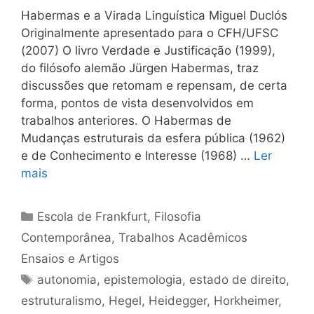
Habermas e a Virada Linguística Miguel Duclós
Originalmente apresentado para o CFH/UFSC
(2007) O livro Verdade e Justificação (1999),
do filósofo alemão Jürgen Habermas, traz
discussões que retomam e repensam, de certa
forma, pontos de vista desenvolvidos em
trabalhos anteriores. O Habermas de
Mudanças estruturais da esfera pública (1962)
e de Conhecimento e Interesse (1968) …
Ler
mais
Categorias
Escola de Frankfurt
,
Filosofia
Contemporânea
,
Trabalhos Acadêmicos
Ensaios e Artigos
Tags
autonomia
,
epistemologia
,
estado de direito
,
estruturalismo
,
Hegel
,
Heidegger
,
Horkheimer
,