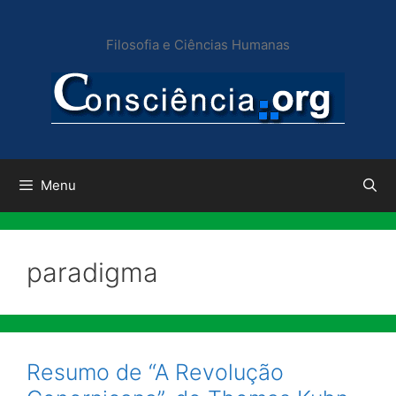
Pular
para
Filosofia e Ciências Humanas
o
conteúdo
Menu
paradigma
Resumo de “A Revolução