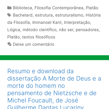
Categorias
Biblioteca
,
Filosofia Contemporânea
,
Platão
Tags
Bachelard
,
estrutura
,
estruturalismo
,
História
da Filosofia
,
Immanoel Kant
,
Interpretação
,
Lógica
,
método científico
,
não ser
,
pensadores
,
Platão
,
textos filosóficos
Deixe um comentário
Resumo e download da
dissertação A Morte de Deus e a
morte do homem no
pensamento de Nietzsche e de
Michel Foucault, de José
Guilherme Dantas Lucariny