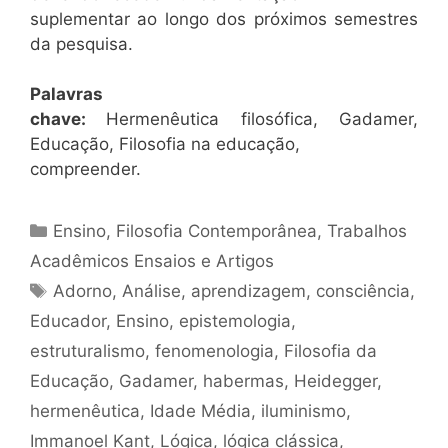
suplementar ao longo dos próximos semestres
da pesquisa.
Palavras
chave:
Hermenêutica filosófica, Gadamer,
Educação, Filosofia na educação,
compreender.
Categorias
Ensino
,
Filosofia Contemporânea
,
Trabalhos
Acadêmicos Ensaios e Artigos
Tags
Adorno
,
Análise
,
aprendizagem
,
consciência
,
Educador
,
Ensino
,
epistemologia
,
estruturalismo
,
fenomenologia
,
Filosofia da
Educação
,
Gadamer
,
habermas
,
Heidegger
,
hermenêutica
,
Idade Média
,
iluminismo
,
Immanoel Kant
,
Lógica
,
lógica clássica
,