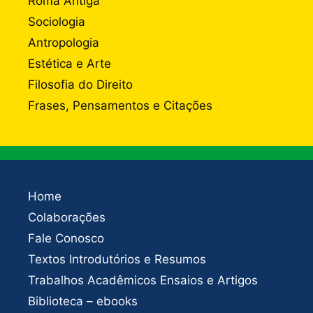
Roma Antiga
Sociologia
Antropologia
Estética e Arte
Filosofia do Direito
Frases, Pensamentos e Citações
Home
Colaborações
Fale Conosco
Textos Introdutórios e Resumos
Trabalhos Acadêmicos Ensaios e Artigos
Biblioteca – ebooks