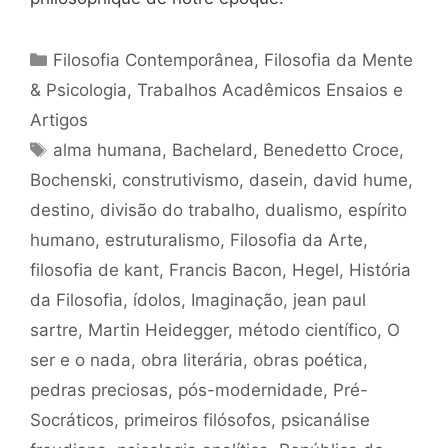
Categorias
Filosofia Contemporânea
,
Filosofia da Mente
& Psicologia
,
Trabalhos Acadêmicos Ensaios e
Artigos
Tags
alma humana
,
Bachelard
,
Benedetto Croce
,
Bochenski
,
construtivismo
,
dasein
,
david hume
,
destino
,
divisão do trabalho
,
dualismo
,
espírito
humano
,
estruturalismo
,
Filosofia da Arte
,
filosofia de kant
,
Francis Bacon
,
Hegel
,
História
da Filosofia
,
ídolos
,
Imaginação
,
jean paul
sartre
,
Martin Heidegger
,
método científico
,
O
ser e o nada
,
obra literária
,
obras poética
,
pedras preciosas
,
pós-modernidade
,
Pré-
Socráticos
,
primeiros filósofos
,
psicanálise