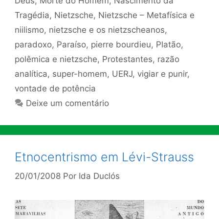
Deus
,
Morte do Homem
,
Nascimento da
Tragédia
,
Nietzsche
,
Nietzsche – Metafísica e
niilismo
,
nietzsche e os nietzscheanos
,
paradoxo
,
Paraíso
,
pierre bourdieu
,
Platão
,
polêmica e nietzsche
,
Protestantes
,
razão
analítica
,
super-homem
,
UERJ
,
vigiar e punir
,
vontade de potência
Deixe um comentário
Etnocentrismo em Lévi-Strauss
20/01/2008
Por
Ida Duclós