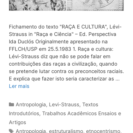
Fichamento do texto "RAÇA E CULTURA", Lévi-
Strauss in "Raça e Ciência" – Ed. Perspectiva
Ida Duclós Originalmente apresentado na
FFLCH/USP em 25.5.1983 1. Raça e cultura:
Lévi-Strauss diz que não se pode falar em
contribuições das raças a civilização, quando
se pretende lutar contra os preconceitos raciais.
E explica que fazer isto seria caracterizar as …
Ler mais
Categorias
Antropologia
,
Levi-Strauss
,
Textos
Introdutórios
,
Trabalhos Acadêmicos Ensaios e
Artigos
Tags
Antropologia
,
estruturalismo
,
etnocentrismo
,