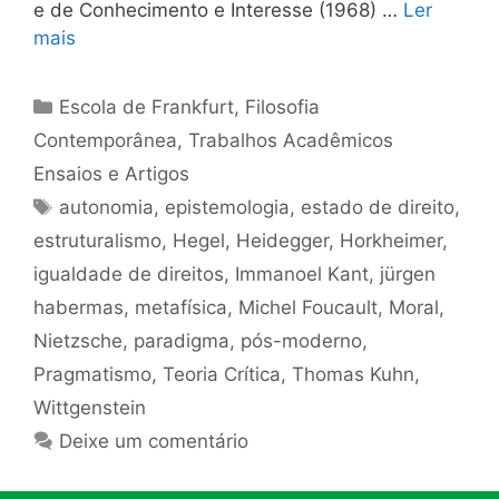
e de Conhecimento e Interesse (1968) …
Ler
mais
Categorias
Escola de Frankfurt
,
Filosofia
Contemporânea
,
Trabalhos Acadêmicos
Ensaios e Artigos
Tags
autonomia
,
epistemologia
,
estado de direito
,
estruturalismo
,
Hegel
,
Heidegger
,
Horkheimer
,
igualdade de direitos
,
Immanoel Kant
,
jürgen
habermas
,
metafísica
,
Michel Foucault
,
Moral
,
Nietzsche
,
paradigma
,
pós-moderno
,
Pragmatismo
,
Teoria Crítica
,
Thomas Kuhn
,
Wittgenstein
Deixe um comentário