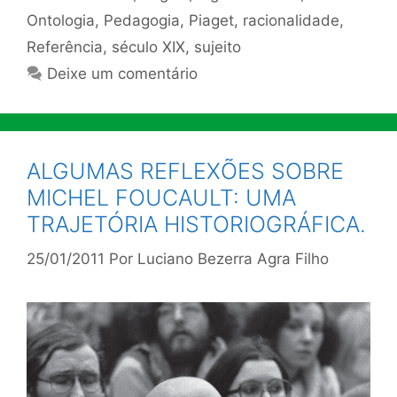
Ontologia
,
Pedagogia
,
Piaget
,
racionalidade
,
Referência
,
século XIX
,
sujeito
Deixe um comentário
ALGUMAS REFLEXÕES SOBRE
MICHEL FOUCAULT: UMA
TRAJETÓRIA HISTORIOGRÁFICA.
25/01/2011
Por
Luciano Bezerra Agra Filho