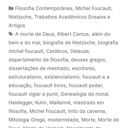
Categorias
Filosofia Contemporânea
,
Michel Foucault
,
Nietzsche
,
Trabalhos Acadêmicos Ensaios e
Artigos
Tags
A morte de Deus
,
Albert Camus
,
além do
bem e do mal
,
biografia de Nietzsche
,
biografia
michel foucault
,
Católicos
,
Deleuze
,
departamento de filosofia
,
deuses gregos
,
dissertações de mestrado
,
escritores
,
estruturalismo
,
existencialismo
,
foucault e a
educação
,
foucault livros
,
foucault poder
,
foucault vigiar e punir
,
Genealogia da moral
,
Heidegger
,
Kuhn
,
Mallarmé
,
mestrado em
filosofia
,
Michel Foucault
,
mito da caverna
,
Mitologia Grega
,
modernidade
,
Morte
,
Morte de