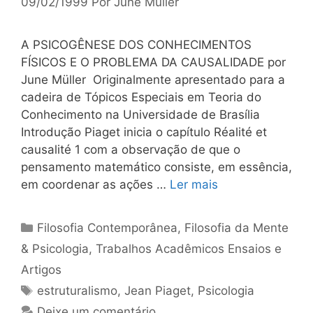
09/02/1999
Por
June Müller
A PSICOGÊNESE DOS CONHECIMENTOS
FÍSICOS E O PROBLEMA DA CAUSALIDADE por
June Müller Originalmente apresentado para a
cadeira de Tópicos Especiais em Teoria do
Conhecimento na Universidade de Brasília
Introdução Piaget inicia o capítulo Réalité et
causalité 1 com a observação de que o
pensamento matemático consiste, em essência,
em coordenar as ações …
Ler mais
Categorias
Filosofia Contemporânea
,
Filosofia da Mente
& Psicologia
,
Trabalhos Acadêmicos Ensaios e
Artigos
Tags
estruturalismo
,
Jean Piaget
,
Psicologia
Deixe um comentário