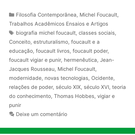
Categorias
Filosofia Contemporânea
,
Michel Foucault
,
Trabalhos Acadêmicos Ensaios e Artigos
Tags
biografia michel foucault
,
classes sociais
,
Conceito
,
estruturalismo
,
foucault e a
educação
,
foucault livros
,
foucault poder
,
foucault vigiar e punir
,
hermenêutica
,
Jean-
Jacques Rousseau
,
Michel Foucault
,
modernidade
,
novas tecnologias
,
Ocidente
,
relações de poder
,
século XIX
,
século XVI
,
teoria
do conhecimento
,
Thomas Hobbes
,
vigiar e
punir
Deixe um comentário