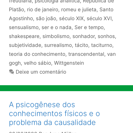
freudiana
,
psicologia analítica
,
República de
Platão
,
rio de janeiro
,
romeu e julieta
,
Santo
Agostinho
,
são joão
,
século XIX
,
século XVI
,
sensualismo
,
ser e o nada
,
Ser e tempo
,
shakespeare
,
simbolismo
,
sonhador
,
sonhos
,
subjetividade
,
surrealismo
,
tácito
,
taciturno
,
teoria do conhecimento
,
transcendental
,
van
gogh
,
velho sábio
,
Wittgenstein
Deixe um comentário
A psicogênese dos
conhecimentos físicos e o
problema da causalidade