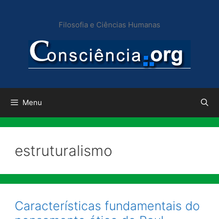
Pular
para
Filosofia e Ciências Humanas
o
conteúdo
Menu
estruturalismo
Características fundamentais do