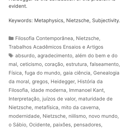
evident.
Keywords: Metaphysics, Nietzsche, Subjectivity.
Categorias
Filosofia Contemporânea
,
Nietzsche
,
Trabalhos Acadêmicos Ensaios e Artigos
Tags
absurdo
,
agradecimento
,
além do bem e do
mal
,
ceticismo
,
coração
,
estrutura
,
falseamento
,
Física
,
fuga do mundo
,
gaia ciência
,
Genealogia
da moral
,
gregos
,
Heidegger
,
História da
Filosofia
,
idade moderna
,
Immanoel Kant
,
Interpretação
,
juízos de valor
,
maturidade de
Nietzsche
,
metafísica
,
mito da caverna
,
modernidade
,
Nietzsche
,
niilismo
,
novo mundo
,
o Sábio
,
Ocidente
,
paixões
,
pensadores
,