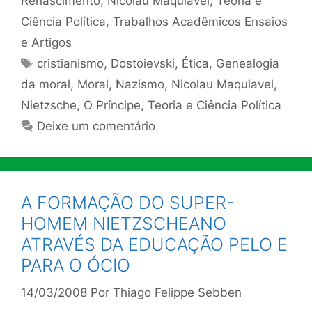
Renascimento
,
Nicolau Maquiavel
,
Teoria e
Ciência Política
,
Trabalhos Acadêmicos Ensaios
e Artigos
Tags
cristianismo
,
Dostoievski
,
Ética
,
Genealogia
da moral
,
Moral
,
Nazismo
,
Nicolau Maquiavel
,
Nietzsche
,
O Príncipe
,
Teoria e Ciência Política
Deixe um comentário
A FORMAÇÃO DO SUPER-
HOMEM NIETZSCHEANO
ATRAVÉS DA EDUCAÇÃO PELO E
PARA O ÓCIO
14/03/2008
Por
Thiago Felippe Sebben