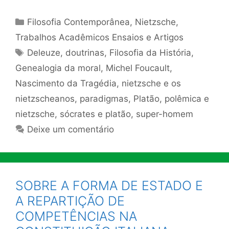
Categorias
Filosofia Contemporânea
,
Nietzsche
,
Trabalhos Acadêmicos Ensaios e Artigos
Tags
Deleuze
,
doutrinas
,
Filosofia da História
,
Genealogia da moral
,
Michel Foucault
,
Nascimento da Tragédia
,
nietzsche e os
nietzscheanos
,
paradigmas
,
Platão
,
polêmica e
nietzsche
,
sócrates e platão
,
super-homem
Deixe um comentário
SOBRE A FORMA DE ESTADO E
A REPARTIÇÃO DE
COMPETÊNCIAS NA