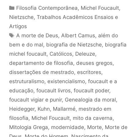
Categorias
Filosofia Contemporânea
,
Michel Foucault
,
Nietzsche
,
Trabalhos Acadêmicos Ensaios e
Artigos
Tags
A morte de Deus
,
Albert Camus
,
além do
bem e do mal
,
biografia de Nietzsche
,
biografia
michel foucault
,
Católicos
,
Deleuze
,
departamento de filosofia
,
deuses gregos
,
dissertações de mestrado
,
escritores
,
estruturalismo
,
existencialismo
,
foucault e a
educação
,
foucault livros
,
foucault poder
,
foucault vigiar e punir
,
Genealogia da moral
,
Heidegger
,
Kuhn
,
Mallarmé
,
mestrado em
filosofia
,
Michel Foucault
,
mito da caverna
,
Mitologia Grega
,
modernidade
,
Morte
,
Morte de
Deus
,
Morte do Homem
,
Nascimento da