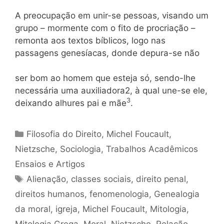
A preocupação em unir-se pessoas, visando um
grupo – mormente com o fito de procriação –
remonta aos textos bíblicos, logo nas
passagens genesíacas, donde depura-se não
ser bom ao homem que esteja só, sendo-lhe
necessária uma auxiliadora2, à qual une-se ele,
3
deixando alhures pai e mãe
.
Categorias
Filosofia do Direito
,
Michel Foucault
,
Nietzsche
,
Sociologia
,
Trabalhos Acadêmicos
Ensaios e Artigos
Tags
Alienação
,
classes sociais
,
direito penal
,
direitos humanos
,
fenomenologia
,
Genealogia
da moral
,
igreja
,
Michel Foucault
,
Mitologia
,