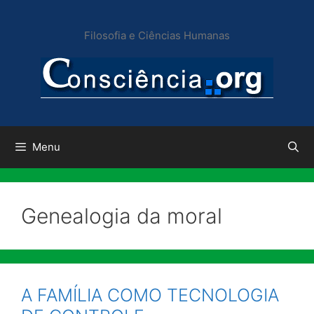
Pular
para
Filosofia e Ciências Humanas
o
conteúdo
Menu
Genealogia da moral
A FAMÍLIA COMO TECNOLOGIA