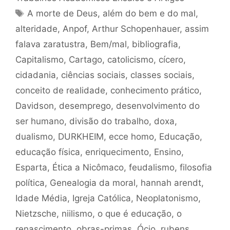
Tags
A morte de Deus
,
além do bem e do mal
,
alteridade
,
Anpof
,
Arthur Schopenhauer
,
assim
falava zaratustra
,
Bem/mal
,
bibliografia
,
Capitalismo
,
Cartago
,
catolicismo
,
cícero
,
cidadania
,
ciências sociais
,
classes sociais
,
conceito de realidade
,
conhecimento prático
,
Davidson
,
desemprego
,
desenvolvimento do
ser humano
,
divisão do trabalho
,
doxa
,
dualismo
,
DURKHEIM
,
ecce homo
,
Educação
,
educação física
,
enriquecimento
,
Ensino
,
Esparta
,
Ética a Nicômaco
,
feudalismo
,
filosofia
política
,
Genealogia da moral
,
hannah arendt
,
Idade Média
,
Igreja Católica
,
Neoplatonismo
,
Nietzsche
,
niilismo
,
o que é educação
,
o
renascimento
,
obras-primas
,
Ócio
,
rubens