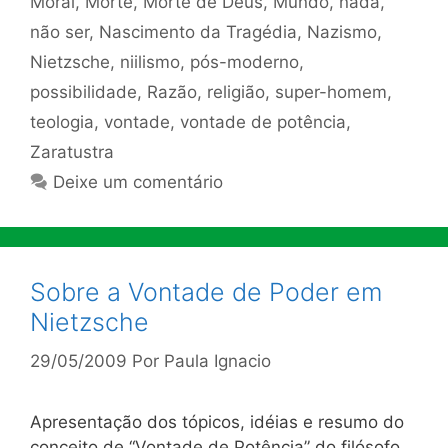
Moral
,
Morte
,
Morte de Deus
,
Mundo
,
nada
,
não ser
,
Nascimento da Tragédia
,
Nazismo
,
Nietzsche
,
niilismo
,
pós-moderno
,
possibilidade
,
Razão
,
religião
,
super-homem
,
teologia
,
vontade
,
vontade de potência
,
Zaratustra
Deixe um comentário
Sobre a Vontade de Poder em
Nietzsche
29/05/2009
Por
Paula Ignacio
Apresentação dos tópicos, idéias e resumo do
conceito de “Vontade de Potência” do filósofo