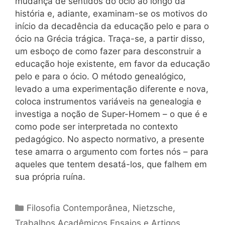
mudança de sentidos do ócio ao longo da
história e, adiante, examinam-se os motivos do
início da decadência da educação pelo e para o
ócio na Grécia trágica. Traça-se, a partir disso,
um esboço de como fazer para desconstruir a
educação hoje existente, em favor da educação
pelo e para o ócio. O método genealógico,
levado a uma experimentação diferente e nova,
coloca instrumentos variáveis na genealogia e
investiga a noção de Super-Homem – o que é e
como pode ser interpretada no contexto
pedagógico. No aspecto normativo, a presente
tese amarra o argumento com fortes nós – para
aqueles que tentem desatá-los, que falhem em
sua própria ruína.
Categorias
Filosofia Contemporânea
,
Nietzsche
,
Trabalhos Acadêmicos Ensaios e Artigos