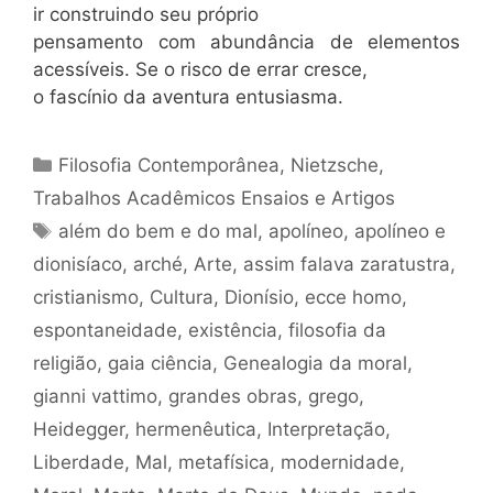
ir construindo seu próprio
pensamento com abundância de elementos
acessíveis. Se o risco de errar cresce,
o fascínio da aventura entusiasma.
Categorias
Filosofia Contemporânea
,
Nietzsche
,
Trabalhos Acadêmicos Ensaios e Artigos
Tags
além do bem e do mal
,
apolíneo
,
apolíneo e
dionisíaco
,
arché
,
Arte
,
assim falava zaratustra
,
cristianismo
,
Cultura
,
Dionísio
,
ecce homo
,
espontaneidade
,
existência
,
filosofia da
religião
,
gaia ciência
,
Genealogia da moral
,
gianni vattimo
,
grandes obras
,
grego
,
Heidegger
,
hermenêutica
,
Interpretação
,
Liberdade
,
Mal
,
metafísica
,
modernidade
,