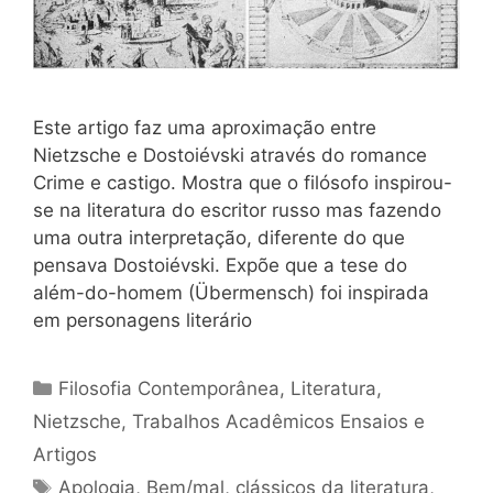
Este artigo faz uma aproximação entre
Nietzsche e Dostoiévski através do romance
Crime e castigo. Mostra que o filósofo inspirou-
se na literatura do escritor russo mas fazendo
uma outra interpretação, diferente do que
pensava Dostoiévski. Expõe que a tese do
além-do-homem (Übermensch) foi inspirada
em personagens literário
Categorias
Filosofia Contemporânea
,
Literatura
,
Nietzsche
,
Trabalhos Acadêmicos Ensaios e
Artigos
Tags
Apologia
,
Bem/mal
,
clássicos da literatura
,