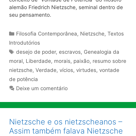
alemão Friedrich Nietzsche, seminal dentro de
seu pensamento.
Categorias
Filosofia Contemporânea
,
Nietzsche
,
Textos
Introdutórios
Tags
desejo de poder
,
escravos
,
Genealogia da
moral
,
Liberdade
,
morais
,
paixão
,
resumo sobre
nietzsche
,
Verdade
,
vícios
,
virtudes
,
vontade
de potência
Deixe um comentário
Nietzsche e os nietzscheanos –
Assim também falava Nietzsche