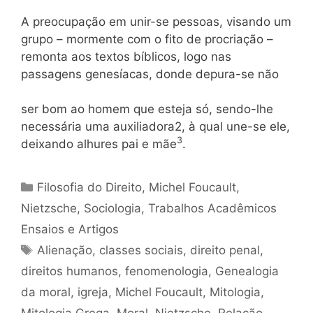
A preocupação em unir-se pessoas, visando um
grupo – mormente com o fito de procriação –
remonta aos textos bíblicos, logo nas
passagens genesíacas, donde depura-se não
ser bom ao homem que esteja só, sendo-lhe
necessária uma auxiliadora2, à qual une-se ele,
3
deixando alhures pai e mãe
.
Categorias
Filosofia do Direito
,
Michel Foucault
,
Nietzsche
,
Sociologia
,
Trabalhos Acadêmicos
Ensaios e Artigos
Tags
Alienação
,
classes sociais
,
direito penal
,
direitos humanos
,
fenomenologia
,
Genealogia
da moral
,
igreja
,
Michel Foucault
,
Mitologia
,