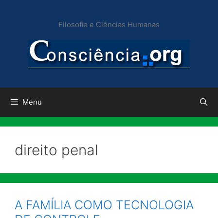
Pular
para
Filosofia e Ciências Humanas
o
conteúdo
Menu
direito penal
A FAMÍLIA COMO TECNOLOGIA