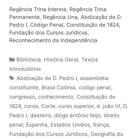
Regência Trina Interina, Regência Trina
Permanente, Regência Una, Abdicação de D.
Pedro I, Código Penal, Constituição de 1824,
Fundação dos Cursos Jurídicos,
Reconhecimento da Independência
Categorias
Biblioteca
,
História Geral
,
Textos
Introdutórios
Tags
Abdicação de D. Pedro I
,
assembléia
constituinte
,
Brasil Colônia
,
codigo penal
,
congresso
,
conhecimento
,
Constituição de
1824
,
coroa
,
Corte
,
curso superior
,
d. joão VI
,
D.
Pedro I
,
desterro
,
diogo antônio feijó
,
direito
penal
,
Espanha
,
Estados Unidos
,
frança
,
Fundação dos Cursos Jurídicos
,
Geografia do