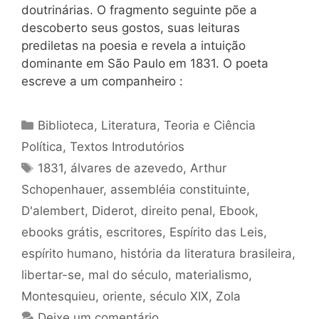
doutrinárias. O fragmento seguinte põe a
descoberto seus gostos, suas leituras
prediletas na poesia e revela a intuição
dominante em São Paulo em 1831. O poeta
escreve a um companheiro :
Categorias
Biblioteca
,
Literatura
,
Teoria e Ciência
Política
,
Textos Introdutórios
Tags
1831
,
álvares de azevedo
,
Arthur
Schopenhauer
,
assembléia constituinte
,
D'alembert
,
Diderot
,
direito penal
,
Ebook
,
ebooks grátis
,
escritores
,
Espírito das Leis
,
espírito humano
,
história da literatura brasileira
,
libertar-se
,
mal do século
,
materialismo
,
Montesquieu
,
oriente
,
século XIX
,
Zola
Deixe um comentário