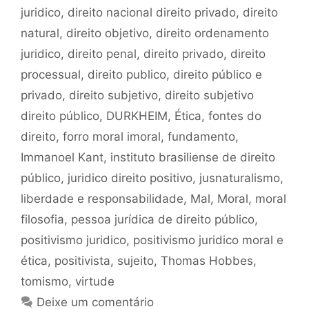
juridico
,
direito nacional direito privado
,
direito
natural
,
direito objetivo
,
direito ordenamento
juridico
,
direito penal
,
direito privado
,
direito
processual
,
direito publico
,
direito público e
privado
,
direito subjetivo
,
direito subjetivo
direito público
,
DURKHEIM
,
Ética
,
fontes do
direito
,
forro moral imoral
,
fundamento
,
Immanoel Kant
,
instituto brasiliense de direito
público
,
juridico direito positivo
,
jusnaturalismo
,
liberdade e responsabilidade
,
Mal
,
Moral
,
moral
filosofia
,
pessoa jurídica de direito público
,
positivismo juridico
,
positivismo juridico moral e
ética
,
positivista
,
sujeito
,
Thomas Hobbes
,
tomismo
,
virtude
Deixe um comentário