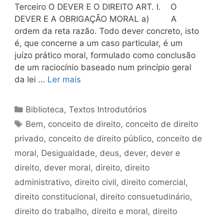
Terceiro O DEVER E O DIREITO ART. I. O
DEVER E A OBRIGAÇÃO MORAL a) A
ordem da reta razão. Todo dever concreto, isto
é, que concerne a um caso particular, é um
juízo prático moral, formulado como conclusão
de um raciocínio baseado num princípio geral
da lei …
Ler mais
Categorias
Biblioteca
,
Textos Introdutórios
Tags
Bem
,
conceito de direito
,
conceito de direito
privado
,
conceito de direito público
,
conceito de
moral
,
Desigualdade
,
deus
,
dever
,
dever e
direito
,
dever moral
,
direito
,
direito
administrativo
,
direito civil
,
direito comercial
,
direito constitucional
,
direito consuetudinário
,
direito do trabalho
,
direito e moral
,
direito