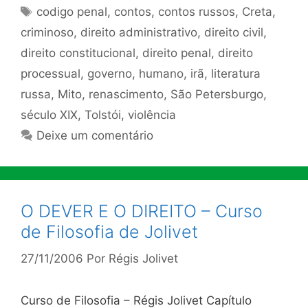
Tags
codigo penal
,
contos
,
contos russos
,
Creta
,
criminoso
,
direito administrativo
,
direito civil
,
direito constitucional
,
direito penal
,
direito
processual
,
governo
,
humano
,
irã
,
literatura
russa
,
Mito
,
renascimento
,
São Petersburgo
,
século XIX
,
Tolstói
,
violência
Deixe um comentário
O DEVER E O DIREITO – Curso
de Filosofia de Jolivet
27/11/2006
Por
Régis Jolivet
Curso de Filosofia – Régis Jolivet Capítulo