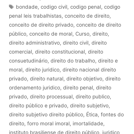
Tags
bondade
,
codigo civil
,
codigo penal
,
codigo
penal leis trabalhistas
,
conceito de direito
,
conceito de direito privado
,
conceito de direito
público
,
conceito de moral
,
Curso
,
direito
,
direito administrativo
,
direito civil
,
direito
comercial
,
direito constitucional
,
direito
consuetudinário
,
direito do trabalho
,
direito e
moral
,
direito juridico
,
direito nacional direito
privado
,
direito natural
,
direito objetivo
,
direito
ordenamento juridico
,
direito penal
,
direito
privado
,
direito processual
,
direito publico
,
direito público e privado
,
direito subjetivo
,
direito subjetivo direito público
,
Ética
,
fontes do
direito
,
forro moral imoral
,
imortalidade
,
instituto brasiliense de direito público
,
juridico