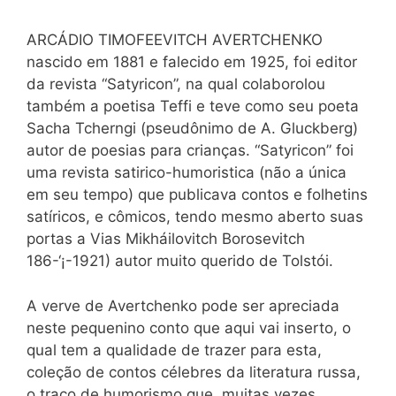
ARCÁDIO TIMOFEEVITCH AVERTCHENKO
nascido em 1881 e falecido em 1925, foi editor
da revista “Satyricon”, na qual colaborolou
também a poetisa Teffi e teve como seu poeta
Sacha Tcherngi (pseudônimo de A. Gluckberg)
autor de poesias para crianças. “Satyricon” foi
uma revista satirico-humoristica (não a única
em seu tempo) que publicava contos e folhetins
satíricos, e cômicos, tendo mesmo aberto suas
portas a Vias Mikháilovitch Borosevitch
186-‘¡-1921) autor muito querido de Tolstói.
A verve de Avertchenko pode ser apreciada
neste pequenino conto que aqui vai inserto, o
qual tem a qualidade de trazer para esta,
coleção de contos célebres da literatura russa,
o traço de humorismo que, muitas vezes,