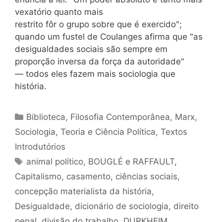
vexatório quanto mais
restrito fôr o grupo sobre que é exercido";
quando um fustel de Coulanges afirma que "as
desigualdades sociais são sempre em
proporção inversa da força da autoridade"
— todos eles fazem mais sociologia que
história.
Categorias
Biblioteca
,
Filosofia Contemporânea
,
Marx
,
Sociologia
,
Teoria e Ciência Política
,
Textos
Introdutórios
Tags
animal político
,
BOUGLÉ e RAFFAULT
,
Capitalismo
,
casamento
,
ciências sociais
,
concepção materialista da história
,
Desigualdade
,
dicionário de sociologia
,
direito
penal
,
divisão do trabalho
,
DURKHEIM
,