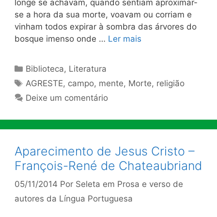
longe se achavam, quando sen­tiam aproximar-
se a hora da sua morte, voavam ou corriam e
vi­nham todos expirar à sombra das árvores do
bosque imenso onde …
Ler mais
Categorias
Biblioteca
,
Literatura
Tags
AGRESTE
,
campo
,
mente
,
Morte
,
religião
Deixe um comentário
Aparecimento de Jesus Cristo –
François-René de Chateaubriand
05/11/2014
Por
Seleta em Prosa e verso de
autores da Língua Portuguesa