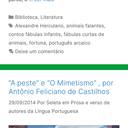
Categorias
Biblioteca
,
Literatura
Tags
Alexandre Herculano
,
animais falantes
,
contos fábulas infantis
,
fábulas curtas de
animais
,
fortuna
,
português arcaico
Deixe um comentário
“A peste” e “O Mimetismo” , por
Antônio Feliciano de Castilhos
29/09/2014
Por
Seleta em Prosa e verso de
autores da Língua Portuguesa