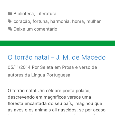
Categorias
Biblioteca
,
Literatura
Tags
coração
,
fortuna
,
harmonia
,
honra
,
mulher
Deixe um comentário
O torrão natal – J. M. de Macedo
05/11/2014
Por
Seleta em Prosa e verso de
autores da Língua Portuguesa
O torrão natal Um célebre poeta polaco,
descrevendo em magníficos versos uma
floresta encantada do seu país, imaginou que
as aves e os animais ali nascidos, se por acaso