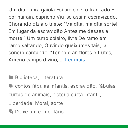
Um dia nunra gaiola Foi um coieiro trancado E
por huirain. capricho Viu-se assim escravizado.
Chorando dizia o triste: “Maldita, maldita sorte!
Em lugar da escravidão Antes me desses a
morte!” Um outro coleiro, livre De ramo em
ramo saltando, Ouvindo queixumes tais, Ia
sonoro cantando: “Tenho o ar, flores e frutos,
Ameno campo divino, …
Ler mais
Categorias
Biblioteca
,
Literatura
Tags
contos fábulas infantis
,
escravidão
,
fábulas
curtas de animais
,
historia curta infantil
,
Liberdade
,
Moral
,
sorte
Deixe um comentário