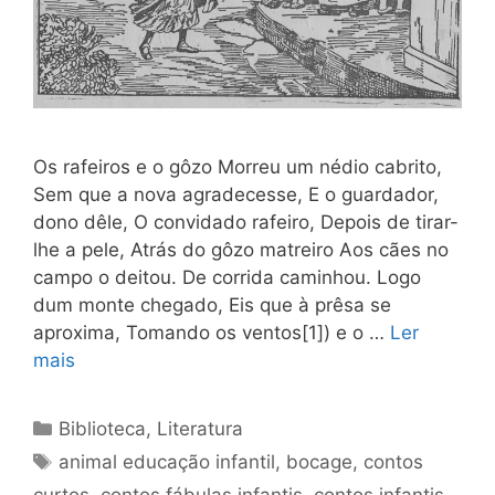
Os rafeiros e o gôzo Morreu um nédio cabrito,
Sem que a nova agradecesse, E o guardador,
dono dêle, O convidado rafeiro, Depois de tirar-
lhe a pele, Atrás do gôzo matreiro Aos cães no
campo o deitou. De corrida caminhou. Logo
dum monte chegado, Eis que à prêsa se
aproxima, Tomando os ventos[1]) e o …
Ler
mais
Categorias
Biblioteca
,
Literatura
Tags
animal educação infantil
,
bocage
,
contos