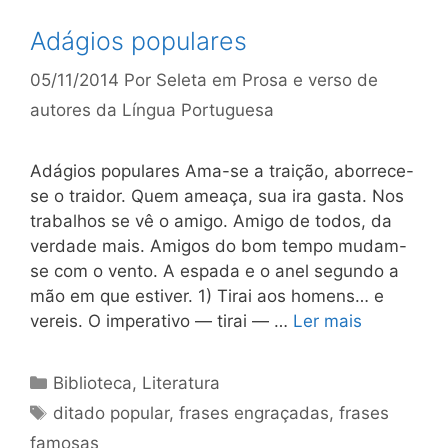
Adágios populares
05/11/2014
Por
Seleta em Prosa e verso de
autores da Língua Portuguesa
Adágios populares Ama-se a traição, aborrece-
se o traidor. Quem ameaça, sua ira gasta. Nos
trabalhos se vê o amigo. Amigo de todos, da
verdade mais. Amigos do bom tempo mudam-
se com o vento. A espada e o anel segundo a
mão em que estiver. 1) Tirai aos homens… e
vereis. O imperativo — tirai — …
Ler mais
Categorias
Biblioteca
,
Literatura
Tags
ditado popular
,
frases engraçadas
,
frases
famosas