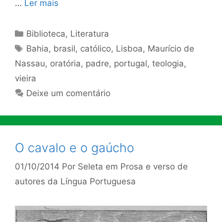
…
Ler mais
Categorias
Biblioteca
,
Literatura
Tags
Bahia
,
brasil
,
católico
,
Lisboa
,
Maurício de
Nassau
,
oratória
,
padre
,
portugal
,
teologia
,
vieira
Deixe um comentário
O cavalo e o gaúcho
01/10/2014
Por
Seleta em Prosa e verso de
autores da Língua Portuguesa