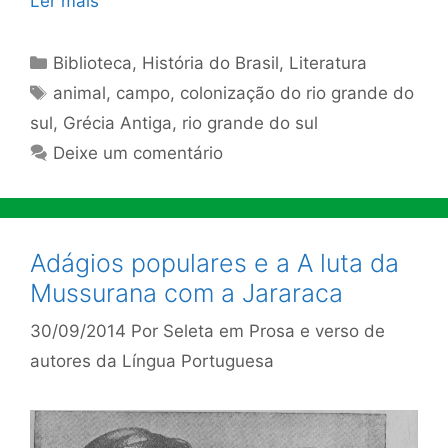
Ler mais
Categorias
Biblioteca
,
História do Brasil
,
Literatura
Tags
animal
,
campo
,
colonização do rio grande do
sul
,
Grécia Antiga
,
rio grande do sul
Deixe um comentário
Adágios populares e a A luta da
Mussurana com a Jararaca
30/09/2014
Por
Seleta em Prosa e verso de
autores da Língua Portuguesa