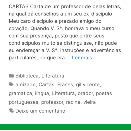
CARTAS Carta de um professor de belas letras,
na qual dá conselhos a um seu ex-discípulo
Meu caro discípulo e prezado amigo do
coração. Quando V. Sª. honrava o meu curso
com sua presença, posto que entre seus
condiscípulos muito se distinguisse, não pude
eu endereçar a V. Sª. instruções e advertências
particulares, porque era …
Ler mais
Categorias
Biblioteca
,
Literatura
Tags
amizade
,
Cartas
,
Frases
,
gil vicente
,
gramatica
,
língua
,
Literatura
,
orador
,
poetas
portugueses
,
professor
,
racine
,
vieira
Deixe um comentário