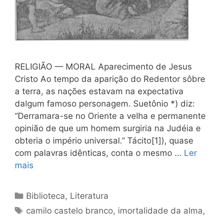
RELIGIÃO — MORAL Aparecimento de Jesus
Cristo Ao tempo da aparição do Redentor sôbre
a terra, as nações estavam na expectativa
dalgum famoso personagem. Suetônio *) diz:
“Derramara-se no Oriente a velha e permanente
opinião de que um homem surgiria na Judéia e
obteria o império universal.” Tá­cito[1]), quase
com palavras idênticas, conta o mesmo …
Ler
mais
Categorias
Biblioteca
,
Literatura
Tags
camilo castelo branco
,
imortalidade da alma
,