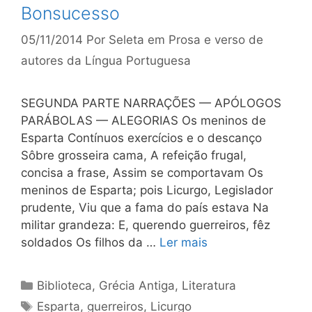
Bonsucesso
05/11/2014
Por
Seleta em Prosa e verso de
autores da Língua Portuguesa
SEGUNDA PARTE NARRAÇÕES — APÓLOGOS
PARÁBOLAS — ALEGORIAS Os meninos de
Esparta Contínuos exercícios e o descanço
Sôbre grosseira cama, A refeição frugal,
concisa a frase, Assim se comportavam Os
meninos de Esparta; pois Licurgo, Legislador
prudente, Viu que a fama do país estava Na
militar grandeza: E, querendo guerreiros, fêz
soldados Os filhos da …
Ler mais
Categorias
Biblioteca
,
Grécia Antiga
,
Literatura
Tags
Esparta
,
guerreiros
,
Licurgo