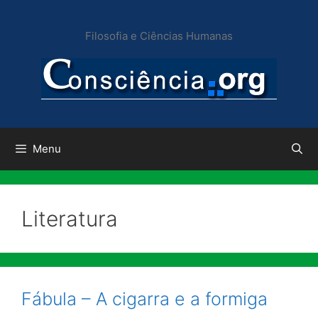
Pular
para
Filosofia e Ciências Humanas
o
conteúdo
Menu
Literatura
Fábula – A cigarra e a formiga