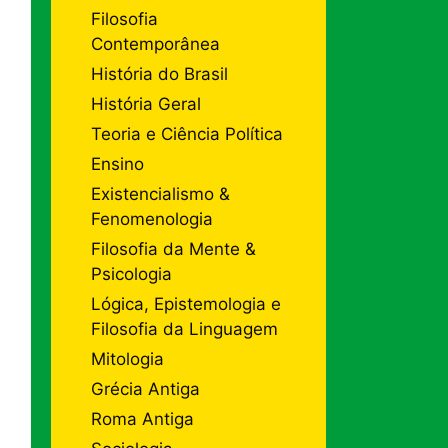
Filosofia
Contemporânea
História do Brasil
História Geral
Teoria e Ciência Política
Ensino
Existencialismo &
Fenomenologia
Filosofia da Mente &
Psicologia
Lógica, Epistemologia e
Filosofia da Linguagem
Mitologia
Grécia Antiga
Roma Antiga