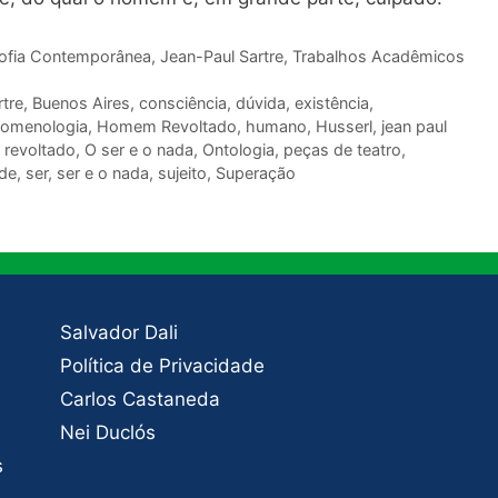
sofia Contemporânea
,
Jean-Paul Sartre
,
Trabalhos Acadêmicos
rtre
,
Buenos Aires
,
consciência
,
dúvida
,
existência
,
nomenologia
,
Homem Revoltado
,
humano
,
Husserl
,
jean paul
revoltado
,
O ser e o nada
,
Ontologia
,
peças de teatro
,
ade
,
ser
,
ser e o nada
,
sujeito
,
Superação
Salvador Dali
Política de Privacidade
Carlos Castaneda
Nei Duclós
s