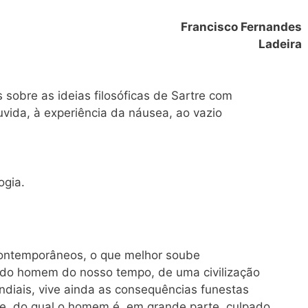
Francisco Fernandes
Ladeira
 sobre as ideias filosóficas de Sartre com
uvida, à experiência da náusea, ao vazio
ogia.
s contemporâneos, o que melhor soube
s do homem do nosso tempo, de uma civilização
ndiais, vive ainda as consequências funestas
, do qual o homem é, em grande parte, culpado.