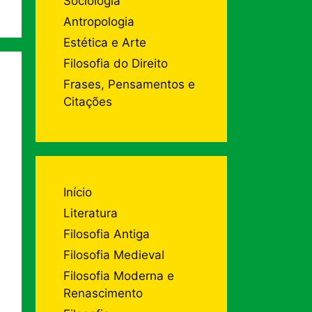
Sociologia
Antropologia
Estética e Arte
Filosofia do Direito
Frases, Pensamentos e
Citações
Início
Literatura
Filosofia Antiga
Filosofia Medieval
Filosofia Moderna e
Renascimento