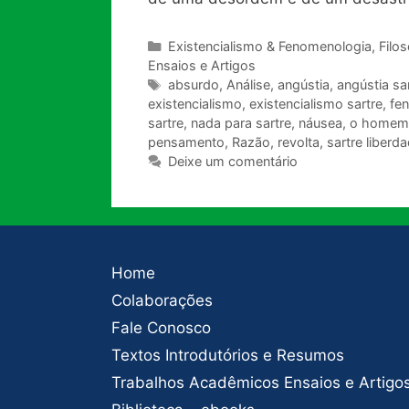
Categorias
Existencialismo & Fenomenologia
,
Filo
Ensaios e Artigos
Tags
absurdo
,
Análise
,
angústia
,
angústia sa
existencialismo
,
existencialismo sartre
,
fe
sartre
,
nada para sartre
,
náusea
,
o homem 
pensamento
,
Razão
,
revolta
,
sartre liberd
Deixe um comentário
Home
Colaborações
Fale Conosco
Textos Introdutórios e Resumos
Trabalhos Acadêmicos Ensaios e Artigo