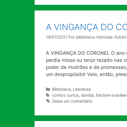
A VINGANÇA DO C
19/07/2011
Por
biblioteca-historias-folclo
A VINGANÇA DO CORONEL O ano co
perdia missa ou terço rezado nas c
poder de mutirões e de promessas
um despropósito! Veio, então, pres
Categorias
Biblioteca
,
Literatura
Tags
contos curtos
,
dúvida
,
folclore brasileir
Deixe um comentário