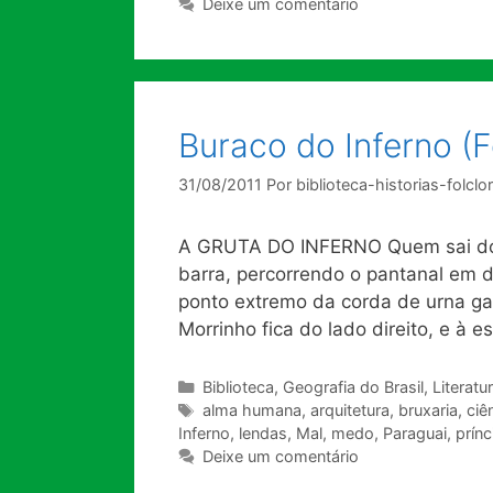
Deixe um comentário
Buraco do Inferno (
31/08/2011
Por
biblioteca-historias-folclo
A GRUTA DO INFERNO Quem sai do F
barra, percorrendo o pantanal em di
ponto extremo da corda de urna ga
Morrinho fica do lado direito, e à 
Categorias
Biblioteca
,
Geografia do Brasil
,
Literatu
Tags
alma humana
,
arquitetura
,
bruxaria
,
ciê
Inferno
,
lendas
,
Mal
,
medo
,
Paraguai
,
prínc
Deixe um comentário