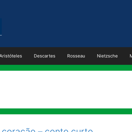
Aristóteles
Descartes
Rosseau
Nietzsche
coração – conto curto