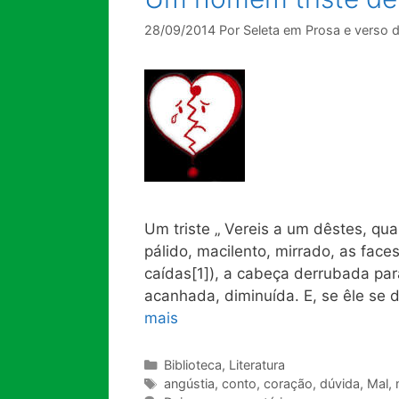
28/09/2014
Por
Seleta em Prosa e verso 
Um triste „ Vereis a um dêstes, qu
pálido, macilento, mirrado, as fac
caídas[1]), a cabeça derrubada par
acanhada, di­minuída. E, se êle se
mais
Categorias
Biblioteca
,
Literatura
Tags
angústia
,
conto
,
coração
,
dúvida
,
Mal
,