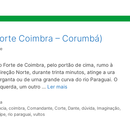
Forte Coimbra – Corumbá)
re
orte de Coimbra, pelo portão de cima, rumo à
reção Norte, durante trinta minutos, atinge a ura
rganta ou de urna grande curva do rio Paraguai. O
esquerda, um outro …
Ler mais
ra
ncia
,
coimbra
,
Comandante
,
Corte
,
Dante
,
dúvida
,
Imaginação
,
ipe
,
rio paraguai
,
vultos