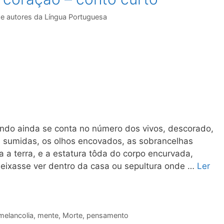
de autores da Língua Portuguesa
ando ainda se conta no número dos vivos, descorado,
es sumidas, os olhos encovados, as sobrancelhas
a a terra, e a estatura tôda do corpo encurvada,
 deixasse ver dentro da casa ou sepultura onde …
Ler
melancolia
,
mente
,
Morte
,
pensamento