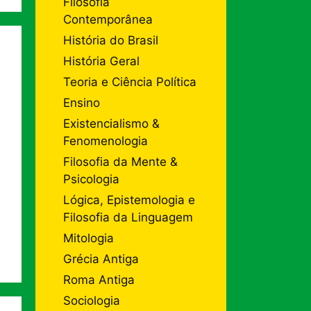
Filosofia
Contemporânea
História do Brasil
História Geral
Teoria e Ciência Política
Ensino
Existencialismo &
Fenomenologia
Filosofia da Mente &
Psicologia
Lógica, Epistemologia e
Filosofia da Linguagem
Mitologia
Grécia Antiga
Roma Antiga
Sociologia