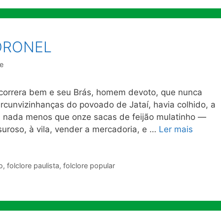
ORONEL
re
rrera bem e seu Brás, homem devoto, que nunca
ircunvizinhanças do povoado de Jataí, havia colhido, a
, nada menos que onze sacas de feijão mulatinho —
suroso, à vila, vender a mercadoria, e …
Ler mais
o
,
folclore paulista
,
folclore popular