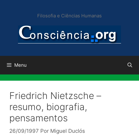
Pular
para
Filosofia e Ciências Humanas
o
conteúdo
Menu
Friedrich Nietzsche –
resumo, biografia,
pensamentos
26/09/1997
Por
Miguel Duclós