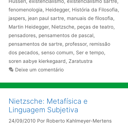
Husserl
,
existencialismo
,
existencialismo sartre
,
fenomenologia
,
Heidegger
,
História da Filosofia
,
jaspers
,
jean paul sartre
,
manuais de filosofia
,
Martin Heidegger
,
Nietzsche
,
peças de teatro
,
pensadores
,
pensamentos de pascal
,
pensamentos de sartre
,
professor
,
remissão
dos pecados
,
senso comum
,
Ser e tempo
,
soren aabye kierkegaard
,
Zaratustra
Deixe um comentário
Nietzsche: Metafísica e
Linguagem Subjetiva
24/09/2010
Por
Roberto Kahlmeyer-Mertens