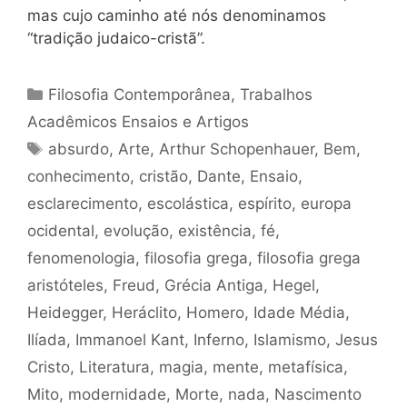
mas cujo caminho até nós denominamos
“tradição judaico-cristã”.
Categorias
Filosofia Contemporânea
,
Trabalhos
Acadêmicos Ensaios e Artigos
Tags
absurdo
,
Arte
,
Arthur Schopenhauer
,
Bem
,
conhecimento
,
cristão
,
Dante
,
Ensaio
,
esclarecimento
,
escolástica
,
espírito
,
europa
ocidental
,
evolução
,
existência
,
fé
,
fenomenologia
,
filosofia grega
,
filosofia grega
aristóteles
,
Freud
,
Grécia Antiga
,
Hegel
,
Heidegger
,
Heráclito
,
Homero
,
Idade Média
,
Ilíada
,
Immanoel Kant
,
Inferno
,
Islamismo
,
Jesus
Cristo
,
Literatura
,
magia
,
mente
,
metafísica
,
Mito
,
modernidade
,
Morte
,
nada
,
Nascimento