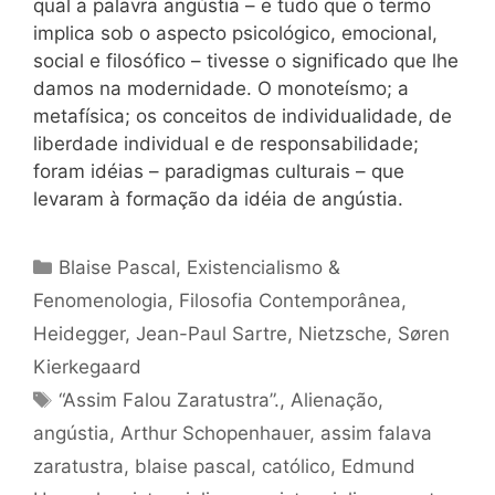
qual a palavra angústia – e tudo que o termo
implica sob o aspecto psicológico, emocional,
social e filosófico – tivesse o significado que lhe
damos na modernidade. O monoteísmo; a
metafísica; os conceitos de individualidade, de
liberdade individual e de responsabilidade;
foram idéias – paradigmas culturais – que
levaram à formação da idéia de angústia.
Categorias
Blaise Pascal
,
Existencialismo &
Fenomenologia
,
Filosofia Contemporânea
,
Heidegger
,
Jean-Paul Sartre
,
Nietzsche
,
Søren
Kierkegaard
Tags
“Assim Falou Zaratustra”.
,
Alienação
,
angústia
,
Arthur Schopenhauer
,
assim falava
zaratustra
,
blaise pascal
,
católico
,
Edmund