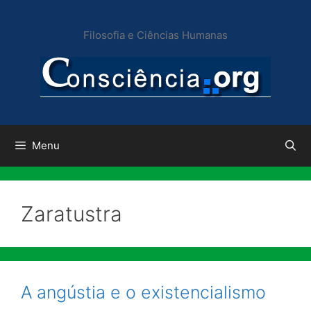
Pular
para
Filosofia e Ciências Humanas
o
conteúdo
Menu
Zaratustra
A angústia e o existencialismo