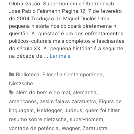
Globalização: Super-homem e Übermensch
José Pablo Feinmann Página 12, 7 de fevereiro
de 2004 Tradução de Miguel Duclós Uma
pequena história nos colocará diretamente n
questão. A “questão” é um dos enfrentamentos
políticos-culturais mais completos e fascinantes
do século XX. A “pequena história” é a seguinte:
na década de …
Ler mais
Categorias
Biblioteca
,
Filosofia Contemporânea
,
Nietzsche
Tags
além do bem e do mal
,
alemanha
,
americanos
,
assim falava zaratustra
,
Figura de
linguagem
,
Heidegger
,
Judeus
,
quem foi hitler
,
resumo sobre nietzsche
,
super-homem
,
vontade de potência
,
Wagner
,
Zaratustra