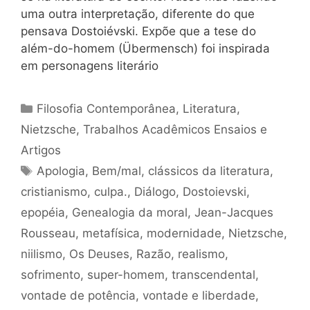
uma outra interpretação, diferente do que
pensava Dostoiévski. Expõe que a tese do
além-do-homem (Übermensch) foi inspirada
em personagens literário
Categorias
Filosofia Contemporânea
,
Literatura
,
Nietzsche
,
Trabalhos Acadêmicos Ensaios e
Artigos
Tags
Apologia
,
Bem/mal
,
clássicos da literatura
,
cristianismo
,
culpa.
,
Diálogo
,
Dostoievski
,
epopéia
,
Genealogia da moral
,
Jean-Jacques
Rousseau
,
metafísica
,
modernidade
,
Nietzsche
,
niilismo
,
Os Deuses
,
Razão
,
realismo
,
sofrimento
,
super-homem
,
transcendental
,
vontade de potência
,
vontade e liberdade
,