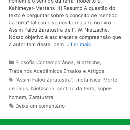
homem é o sentido da terra” Roberto S.
Kahlmeyer-Mertens [1] Resumo A questão do
texto é perguntar sobre o conceito de “sentido
da terra” tal como vemos formulado no livro
Assim Falou Zaratustra de F. W. Nietzsche.
Nosso objetivo é esclarecer a compreensão que
o autor tem deste, bem …
Ler mais
Categorias
Filosofia Contemporânea
,
Nietzsche
,
Trabalhos Acadêmicos Ensaios e Artigos
Tags
“Assim Falou Zaratustra”.
,
metafísica
,
Morte
de Deus
,
Nietzsche
,
sentido da terra
,
super-
homem
,
Zaratustra
Deixe um comentário