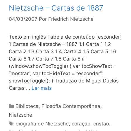
Nietzsche – Cartas de 1887
04/03/2007
Por
Friedrich Nietzsche
Texto em inglês Tabela de conteúdo [esconder]
1 Cartas de Nietzsche – 1887 1.1 Carta 1 1.2
Carta 2 1.3 Carta 3 1.4 Carta 4 1.5 Carta 5 1.6
Carta 6 1.7 Carta 7 1.8 Carta 8 if
(window.showTocToggle) { var tocShowText =
“mostrar”; var tocHideText = “esconder”;
showTocToggle(); } Tradução de Miguel Duclós
Cartas …
Ler mais
Categorias
Biblioteca
,
Filosofia Contemporânea
,
Nietzsche
Tags
biografia de Nietzsche
,
coração
,
cristão
,