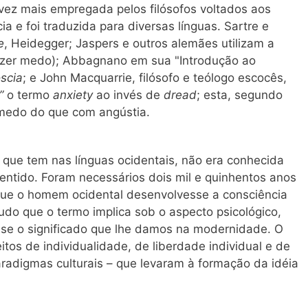
vez mais empregada pelos filósofos voltados aos
e foi traduzida para diversas línguas. Sartre e
e
, Heidegger; Jaspers e outros alemães utilizam a
zer medo); Abbagnano em sua "Introdução ao
scia
; e John Macquarrie, filósofo e teólogo escocês,
”
o termo
anxiety
ao invés de
dread
; esta, segundo
 medo do que com angústia.
que tem nas línguas ocidentais, não era conhecida
entido. Foram necessários dois mil e quinhentos anos
 que o homem ocidental desenvolvesse a consciência
tudo que o termo implica sob o aspecto psicológico,
vesse o significado que lhe damos na modernidade. O
tos de individualidade, de liberdade individual e de
aradigmas culturais – que levaram à formação da idéia