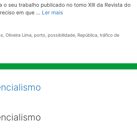
o seu trabalho publicado no tomo XIII da Revista do
 preciso em que …
Ler mais
os
,
Oliveira Lima
,
porto
,
possibilidade
,
República
,
tráfico de
encialismo
encialismo