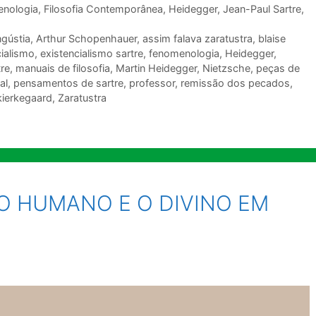
enologia
,
Filosofia Contemporânea
,
Heidegger
,
Jean-Paul Sartre
,
gústia
,
Arthur Schopenhauer
,
assim falava zaratustra
,
blaise
cialismo
,
existencialismo sartre
,
fenomenologia
,
Heidegger
,
tre
,
manuais de filosofia
,
Martin Heidegger
,
Nietzsche
,
peças de
al
,
pensamentos de sartre
,
professor
,
remissão dos pecados
,
kierkegaard
,
Zaratustra
O HUMANO E O DIVINO EM