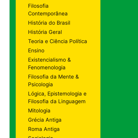
Filosofia
Contemporânea
História do Brasil
História Geral
Teoria e Ciência Política
Ensino
Existencialismo &
Fenomenologia
Filosofia da Mente &
Psicologia
Lógica, Epistemologia e
Filosofia da Linguagem
Mitologia
Grécia Antiga
Roma Antiga