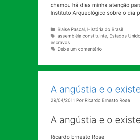
chamou há dias minha atenção para 
lnstituto Arqueológico sobre o dia
Categorias
Blaise Pascal
,
História do Brasil
Tags
assembléia constituinte
,
Estados Unid
escravos
Deixe um comentário
A angústia e o exist
29/04/2011
Por
Ricardo Ernesto Rose
A angústia e o exist
Ricardo Ernesto Rose