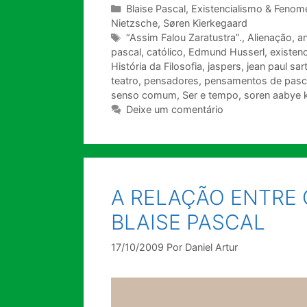
Categorias
Blaise Pascal
,
Existencialismo & Fenom
Nietzsche
,
Søren Kierkegaard
Tags
“Assim Falou Zaratustra”.
,
Alienação
,
an
pascal
,
católico
,
Edmund Husserl
,
existen
História da Filosofia
,
jaspers
,
jean paul sar
teatro
,
pensadores
,
pensamentos de pasc
senso comum
,
Ser e tempo
,
soren aabye 
Deixe um comentário
A RELAÇÃO ENTRE 
BLAISE PASCAL
17/10/2009
Por
Daniel Artur