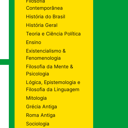
Filosofia
Contemporânea
História do Brasil
História Geral
Teoria e Ciência Política
Ensino
Existencialismo &
Fenomenologia
Filosofia da Mente &
Psicologia
Lógica, Epistemologia e
Filosofia da Linguagem
Mitologia
Grécia Antiga
Roma Antiga
Sociologia