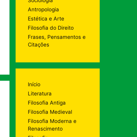
Sociologia
Antropologia
Estética e Arte
Filosofia do Direito
Frases, Pensamentos e
Citações
Início
Literatura
Filosofia Antiga
Filosofia Medieval
Filosofia Moderna e
Renascimento