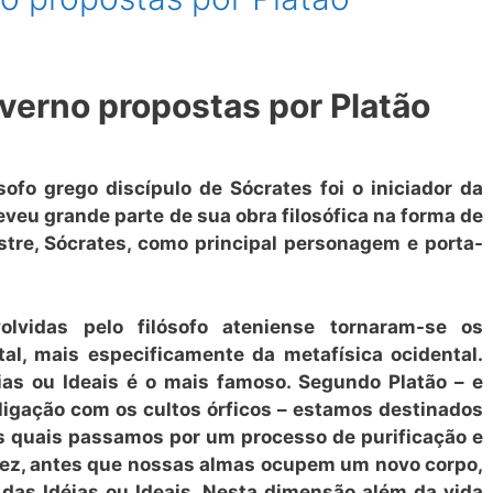
verno propostas por Platão
lósofo grego discípulo de Sócrates foi o iniciador da
reveu grande parte de sua obra filosófica na forma de
stre, Sócrates, como principal personagem e porta-
lvidas pelo filósofo ateniense tornaram-se os
tal, mais especificamente da metafísica ocidental.
éias ou Ideais é o mais famoso. Segundo Platão – e
 ligação com os cultos órficos – estamos destinados
as quais passamos por um processo de purificação e
 vez, antes que nossas almas ocupem um novo corpo,
as Idéias ou Ideais. Nesta dimensão além da vida