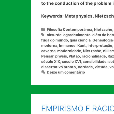
to the conduction of the problem i
Keywords: Metaphysics, Nietzsche
Categorias
Filosofia Contemporânea
,
Nietzsche
,
Tags
absurdo
,
agradecimento
,
além do bem
fuga do mundo
,
gaia ciência
,
Genealogia 
moderna
,
Immanoel Kant
,
Interpretação
,
caverna
,
modernidade
,
Nietzsche
,
niilis
Pensar
,
physis
,
Platão
,
racionalidade
,
Ra
século XIX
,
século XVI
,
sensibilidade
,
so
dissertativo pronto
,
Verdade
,
virtude
,
vo
Deixe um comentário
EMPIRISMO E RACI