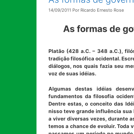
14/09/2011
Por
Ricardo Ernesto Rose
As formas de go
Platão
(428 a.C. – 348 a.C.)
, fi
tradição filosófica ocidental. Esc
diálogos, nos quais fazia seu me
voz de suas idéias.
Algumas destas idéias desenvo
fundamentos da filosofia ociden
Dentre estas, o conceito das Id
nisso teve grande influência sua
a viver diversas vezes, durante 
temos a chance de evoluir. Toda
passamos um período no mundo d