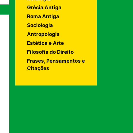
Grécia Antiga
Roma Antiga
Sociologia
Antropologia
Estética e Arte
Filosofia do Direito
Frases, Pensamentos e
Citações