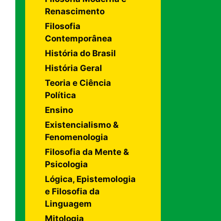
Renascimento
Filosofia
Contemporânea
História do Brasil
História Geral
Teoria e Ciência
Política
Ensino
Existencialismo &
Fenomenologia
Filosofia da Mente &
Psicologia
Lógica, Epistemologia
e Filosofia da
Linguagem
Mitologia