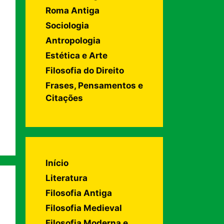
Roma Antiga
Sociologia
Antropologia
Estética e Arte
Filosofia do Direito
Frases, Pensamentos e
Citações
Início
Literatura
Filosofia Antiga
Filosofia Medieval
Filosofia Moderna e