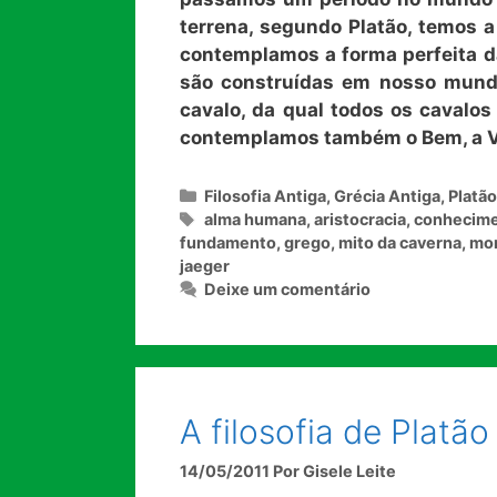
terrena, segundo Platão, temos 
contemplamos a forma perfeita d
são construídas em nosso mund
cavalo, da qual todos os cavalos
contemplamos também o Bem, a Vir
Categorias
Filosofia Antiga
,
Grécia Antiga
,
Platão
Tags
alma humana
,
aristocracia
,
conhecim
fundamento
,
grego
,
mito da caverna
,
mon
jaeger
Deixe um comentário
A filosofia de Platão
14/05/2011
Por
Gisele Leite