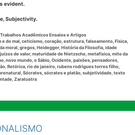
s evident.
, Subjectivity.
Trabalhos Acadêmicos Ensaios e Artigos
 e do mal
,
ceticismo
,
coração
,
estrutura
,
falseamento
,
Física
,
da moral
,
gregos
,
Heidegger
,
História da Filosofia
,
idade
juízos de valor
,
maturidade de Nietzsche
,
metafísica
,
mito da
mo
,
novo mundo
,
o Sábio
,
Ocidente
,
paixões
,
pensadores
,
zão
,
Retórica
,
rio de janeiro
,
rubens rodrigues torres filho
,
brenatural
,
Sócrates
,
sócrates e platão
,
subjetividade
,
texto
ntade
,
Zaratustra
ONALISMO