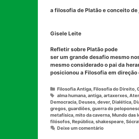
a filosofia de Platão e conceito de
Gisele Leite
Refletir sobre Platão pode
ser um grande desafio mesmo nos 
mesmo considerado o pai da heran
posicionou a Filosofia em direção
Categorias
Filosofia Antiga
,
Filosofia do Direito
,
Tags
alma humana
,
antiga
,
artaxerxes
,
Ate
Democracia
,
Deuses
,
dever
,
Dialética
,
Di
gregos
,
guardiões
,
guerra do pelopones
metafísica
,
mito da caverna
,
Mundo das I
filósofos
,
República
,
shakespeare
,
Sócra
Deixe um comentário