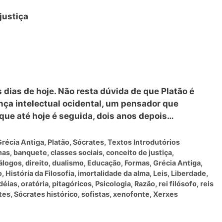
 justiça
dias de hoje. Não resta dúvida de que Platão é
ça intelectual ocidental, um pensador que
 que até hoje é seguida, dois anos depois…
Grécia Antiga
,
Platão
,
Sócrates
,
Textos Introdutórios
nas
,
banquete
,
classes sociais
,
conceito de justiça
,
álogos
,
direito
,
dualismo
,
Educação
,
Formas
,
Grécia Antiga
,
o
,
História da Filosofia
,
imortalidade da alma
,
Leis
,
Liberdade
,
déias
,
oratória
,
pitagóricos
,
Psicologia
,
Razão
,
rei filósofo
,
reis
tes
,
Sócrates histórico
,
sofistas
,
xenofonte
,
Xerxes