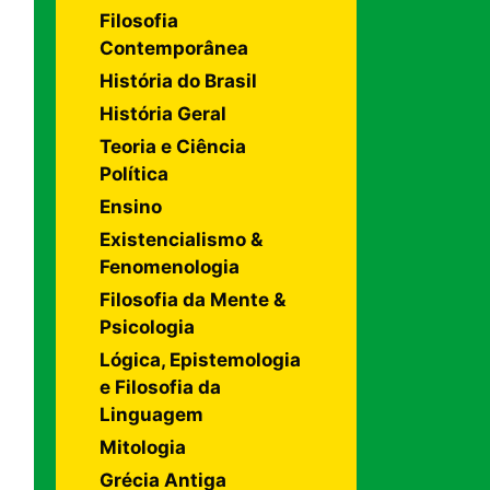
Filosofia
Contemporânea
História do Brasil
História Geral
Teoria e Ciência
Política
Ensino
Existencialismo &
Fenomenologia
Filosofia da Mente &
Psicologia
Lógica, Epistemologia
e Filosofia da
Linguagem
Mitologia
Grécia Antiga