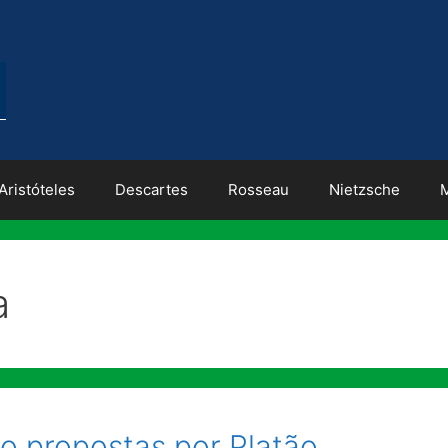
Aristóteles
Descartes
Rosseau
Nietzsche
a
o propostas por Platão